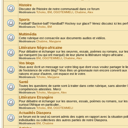
Histoire
Discutez de l'histoire de notre communauté dans ce forum
Modérateurs
Tchoko
,
BM
,
OGOTEMMELI
,
Chabine
,
Alex
Sports
Football? Basket-ball? Handball? Hockey sur glace? Venez discutez ici les perf
Modérateurs
Tchoko
,
BM
Multimédia
Cette rubrique est consacrée aux documents audios et vidéos.
Modérateurs
Chabine
,
Maryjane
Littérature Négro-africaine
Pour débattre et échanger sur les oeuvres, essais, poèmes ou romans, sur les
qui marquent (ou qui ont marqué) de leur plume la littérature négro-africaine .
Modérateurs
BM
,
OGOTEMMELI
,
Chabine
,
Alex
Vos blogs
Vous avez écrit un message sur votre blog que dont vous voulez partager le li
de l'existence de votre blog? Vous êtes un grioonaute non encore converti aux 
raisons et pour d'autres, cet espace est le votre.
Modérateurs
Tchoko
,
Maryjane
Santé
Toutes les questions de sante sont à traiter dans cette rubrique, sans aborder le
compétences attestées. Merci
Modérateurs
Tchoko
,
Maryjane
,
Alex
Littérature Etrangère
Pour débattre et échanger sur les œuvres, essais, poèmes ou romans, sur les
surtout l'Afrique en particulier...
Modérateurs
Tchoko
,
BM
,
OGOTEMMELI
Actualités Diaspora
ce forum est le seul où seront admis des sujets en rapport avec la situation pol
individuelles ou collectives des autres parties de notre Diaspora.
Modérateurs
BM
,
Chabine