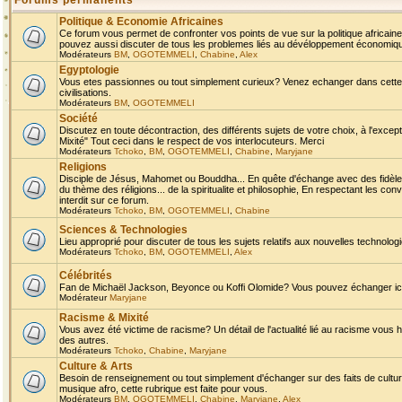
Forums permanents
Politique & Economie Africaines
Ce forum vous permet de confronter vos points de vue sur la politique africaine,
pouvez aussi discuter de tous les problemes liés au dévéloppement économique 
Modérateurs
BM
,
OGOTEMMELI
,
Chabine
,
Alex
Egyptologie
Vous etes passionnes ou tout simplement curieux? Venez echanger dans cette ru
civilisations.
Modérateurs
BM
,
OGOTEMMELI
Société
Discutez en toute décontraction, des différents sujets de votre choix, à l'exce
Mixité" Tout ceci dans le respect de vos interlocuteurs. Merci
Modérateurs
Tchoko
,
BM
,
OGOTEMMELI
,
Chabine
,
Maryjane
Religions
Disciple de Jésus, Mahomet ou Bouddha... En quête d'échange avec des fidèles
du thème des réligions... de la spiritualite et philosophie, En respectant les 
interdit sur ce forum.
Modérateurs
Tchoko
,
BM
,
OGOTEMMELI
,
Chabine
Sciences & Technologies
Lieu approprié pour discuter de tous les sujets relatifs aux nouvelles technolo
Modérateurs
Tchoko
,
BM
,
OGOTEMMELI
,
Alex
Célébrités
Fan de Michaël Jackson, Beyonce ou Koffi Olomide? Vous pouvez échanger ici l
Modérateur
Maryjane
Racisme & Mixité
Vous avez été victime de racisme? Un détail de l'actualité lié au racisme vous 
des autres.
Modérateurs
Tchoko
,
Chabine
,
Maryjane
Culture & Arts
Besoin de renseignement ou tout simplement d'échanger sur des faits de culture,
musique afro, cette rubrique est faite pour vous.
Modérateurs
BM
,
OGOTEMMELI
,
Chabine
,
Maryjane
,
Alex