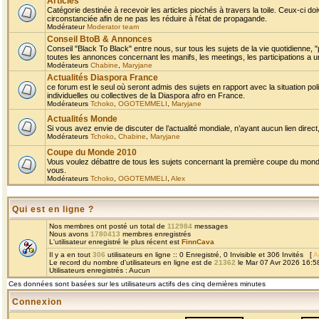
Articles
Catégorie destinée à recevoir les articles piochés à travers la toile. Ceux-ci doi
circonstanciée afin de ne pas les réduire à l'état de propagande.
Modérateur
Moderator team
Conseil BtoB & Annonces
Conseil "Black To Black" entre nous, sur tous les sujets de la vie quotidienne, "
toutes les annonces concernant les manifs, les meetings, les participations a un
Modérateurs
Chabine
,
Maryjane
Actualités Diaspora France
ce forum est le seul où seront admis des sujets en rapport avec la situation pol
individuelles ou collectives de la Diaspora afro en France.
Modérateurs
Tchoko
,
OGOTEMMELI
,
Maryjane
Actualités Monde
Si vous avez envie de discuter de l’actualité mondiale, n’ayant aucun lien direct, 
Modérateurs
Tchoko
,
Chabine
,
Maryjane
Coupe du Monde 2010
Vous voulez débattre de tous les sujets concernant la première coupe du monde 
vous.
Modérateurs
Tchoko
,
OGOTEMMELI
,
Alex
Qui est en ligne ?
Nos membres ont posté un total de
112984
messages
Nous avons
1780413
membres enregistrés
L'utilisateur enregistré le plus récent est
FinnCava
Il y a en tout
306
utilisateurs en ligne :: 0 Enregistré, 0 Invisible et 306 Invités [
A
Le record du nombre d'utilisateurs en ligne est de
21362
le Mar 07 Avr 2026 16:5
Utilisateurs enregistrés : Aucun
Ces données sont basées sur les utilisateurs actifs des cinq dernières minutes
Connexion