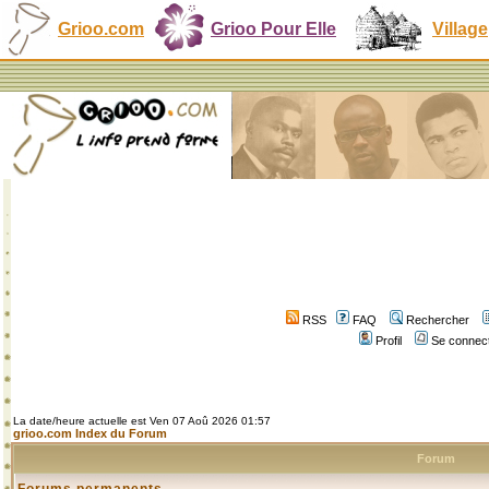
Grioo.com
Grioo Pour Elle
Village
RSS
FAQ
Rechercher
Profil
Se connect
La date/heure actuelle est Ven 07 Aoû 2026 01:57
grioo.com Index du Forum
Forum