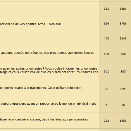
581
5586
329
3788
ormances de vos sportifs. Afros... bien sur!
458
2248
 auteurs, passés ou présents, des plus connus aux moins illustres
190
2530
en avec les autres grioonautes? Vous voulez informer les grioonautes
191
885
blogs et vous voulez voir ce que les autres ont écrit? Pour toutes ces
s points relatifs aux traitements. Ceux ci étant l'objet des
93
822
 auteurs étrangers ayant un rapport avec le monde en général, mais
6
15
itique, economique et sociale; des infos liees aux personnalités
223
3553