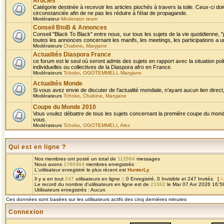
Articles
Catégorie destinée à recevoir les articles piochés à travers la toile. Ceux-ci doi
circonstanciée afin de ne pas les réduire à l'état de propagande.
Modérateur
Moderator team
Conseil BtoB & Annonces
Conseil "Black To Black" entre nous, sur tous les sujets de la vie quotidienne, "
toutes les annonces concernant les manifs, les meetings, les participations a un
Modérateurs
Chabine
,
Maryjane
Actualités Diaspora France
ce forum est le seul où seront admis des sujets en rapport avec la situation pol
individuelles ou collectives de la Diaspora afro en France.
Modérateurs
Tchoko
,
OGOTEMMELI
,
Maryjane
Actualités Monde
Si vous avez envie de discuter de l’actualité mondiale, n’ayant aucun lien direct, 
Modérateurs
Tchoko
,
Chabine
,
Maryjane
Coupe du Monde 2010
Vous voulez débattre de tous les sujets concernant la première coupe du monde 
vous.
Modérateurs
Tchoko
,
OGOTEMMELI
,
Alex
Qui est en ligne ?
Nos membres ont posté un total de
112984
messages
Nous avons
1780484
membres enregistrés
L'utilisateur enregistré le plus récent est
HunterLy
Il y a en tout
247
utilisateurs en ligne :: 0 Enregistré, 0 Invisible et 247 Invités [
A
Le record du nombre d'utilisateurs en ligne est de
21362
le Mar 07 Avr 2026 16:5
Utilisateurs enregistrés : Aucun
Ces données sont basées sur les utilisateurs actifs des cinq dernières minutes
Connexion