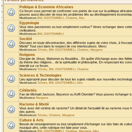
Forums permanents
Politique & Economie Africaines
Ce forum vous permet de confronter vos points de vue sur la politique africaine,
pouvez aussi discuter de tous les problemes liés au dévéloppement économique 
Modérateurs
BM
,
OGOTEMMELI
,
Chabine
,
Alex
Egyptologie
Vous etes passionnes ou tout simplement curieux? Venez echanger dans cette ru
civilisations.
Modérateurs
BM
,
OGOTEMMELI
Société
Discutez en toute décontraction, des différents sujets de votre choix, à l'exce
Mixité" Tout ceci dans le respect de vos interlocuteurs. Merci
Modérateurs
Tchoko
,
BM
,
OGOTEMMELI
,
Chabine
,
Maryjane
Religions
Disciple de Jésus, Mahomet ou Bouddha... En quête d'échange avec des fidèles
du thème des réligions... de la spiritualite et philosophie, En respectant les 
interdit sur ce forum.
Modérateurs
Tchoko
,
BM
,
OGOTEMMELI
,
Chabine
Sciences & Technologies
Lieu approprié pour discuter de tous les sujets relatifs aux nouvelles technolo
Modérateurs
Tchoko
,
BM
,
OGOTEMMELI
,
Alex
Célébrités
Fan de Michaël Jackson, Beyonce ou Koffi Olomide? Vous pouvez échanger ici l
Modérateur
Maryjane
Racisme & Mixité
Vous avez été victime de racisme? Un détail de l'actualité lié au racisme vous 
des autres.
Modérateurs
Tchoko
,
Chabine
,
Maryjane
Culture & Arts
Besoin de renseignement ou tout simplement d'échanger sur des faits de culture,
musique afro, cette rubrique est faite pour vous.
Modérateurs
BM
,
OGOTEMMELI
,
Chabine
,
Maryjane
,
Alex