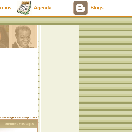
rums
Agenda
Blogs
les messages sans réponses
s
Derniers Messages