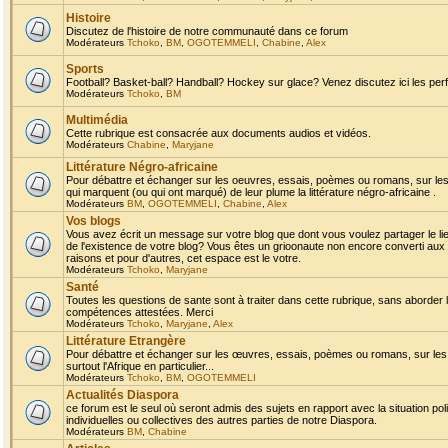
Histoire
Discutez de l'histoire de notre communauté dans ce forum
Modérateurs
Tchoko
,
BM
,
OGOTEMMELI
,
Chabine
,
Alex
Sports
Football? Basket-ball? Handball? Hockey sur glace? Venez discutez ici les perf
Modérateurs
Tchoko
,
BM
Multimédia
Cette rubrique est consacrée aux documents audios et vidéos.
Modérateurs
Chabine
,
Maryjane
Littérature Négro-africaine
Pour débattre et échanger sur les oeuvres, essais, poèmes ou romans, sur les
qui marquent (ou qui ont marqué) de leur plume la littérature négro-africaine .
Modérateurs
BM
,
OGOTEMMELI
,
Chabine
,
Alex
Vos blogs
Vous avez écrit un message sur votre blog que dont vous voulez partager le li
de l'existence de votre blog? Vous êtes un grioonaute non encore converti aux 
raisons et pour d'autres, cet espace est le votre.
Modérateurs
Tchoko
,
Maryjane
Santé
Toutes les questions de sante sont à traiter dans cette rubrique, sans aborder le
compétences attestées. Merci
Modérateurs
Tchoko
,
Maryjane
,
Alex
Littérature Etrangère
Pour débattre et échanger sur les œuvres, essais, poèmes ou romans, sur les
surtout l'Afrique en particulier...
Modérateurs
Tchoko
,
BM
,
OGOTEMMELI
Actualités Diaspora
ce forum est le seul où seront admis des sujets en rapport avec la situation pol
individuelles ou collectives des autres parties de notre Diaspora.
Modérateurs
BM
,
Chabine