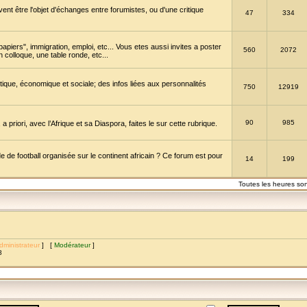
vent être l'objet d'échanges entre forumistes, ou d'une critique
47
334
papiers", immigration, emploi, etc... Vous etes aussi invites a poster
560
2072
 colloque, une table ronde, etc...
itique, économique et sociale; des infos liées aux personnalités
750
12919
90
985
a priori, avec l’Afrique et sa Diaspora, faites le sur cette rubrique.
de football organisée sur le continent africain ? Ce forum est pour
14
199
Toutes les heures so
dministrateur
] [
Modérateur
]
8