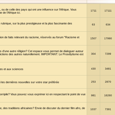
 ou de celle des pays qui ont une influence sur l'Afrique. Vous
1711
17111
de l'Afrique ici.
brique, sur la plus prestigieuse et la plus fascinante des
63
634
ption de faits relevant du racisme, réservés au forum "Racisme et
1507
17990
 d'une autre réligion? Cet espace vous permet de dialoguer autour
304
7299
convictions des autres naturellement. IMPORTANT: Le Prosélytisme est
430
3481
gies et aux sciences
253
2870
es dernières nouvelles sur votre star préférée
horripile? Vous pouvez vous exprimer ici en respectant le point de vue
981
16260
 des traditions africaines? Envie de discuter du dernier film afro, de
1037
7391