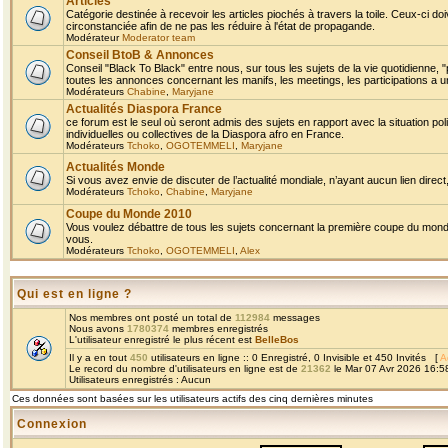
Articles
Catégorie destinée à recevoir les articles piochés à travers la toile. Ceux-ci doi
circonstanciée afin de ne pas les réduire à l'état de propagande.
Modérateur
Moderator team
Conseil BtoB & Annonces
Conseil "Black To Black" entre nous, sur tous les sujets de la vie quotidienne, "
toutes les annonces concernant les manifs, les meetings, les participations a un
Modérateurs
Chabine
,
Maryjane
Actualités Diaspora France
ce forum est le seul où seront admis des sujets en rapport avec la situation pol
individuelles ou collectives de la Diaspora afro en France.
Modérateurs
Tchoko
,
OGOTEMMELI
,
Maryjane
Actualités Monde
Si vous avez envie de discuter de l’actualité mondiale, n’ayant aucun lien direct, 
Modérateurs
Tchoko
,
Chabine
,
Maryjane
Coupe du Monde 2010
Vous voulez débattre de tous les sujets concernant la première coupe du monde 
vous.
Modérateurs
Tchoko
,
OGOTEMMELI
,
Alex
Qui est en ligne ?
Nos membres ont posté un total de
112984
messages
Nous avons
1780374
membres enregistrés
L'utilisateur enregistré le plus récent est
BelleBos
Il y a en tout
450
utilisateurs en ligne :: 0 Enregistré, 0 Invisible et 450 Invités [
A
Le record du nombre d'utilisateurs en ligne est de
21362
le Mar 07 Avr 2026 16:5
Utilisateurs enregistrés : Aucun
Ces données sont basées sur les utilisateurs actifs des cinq dernières minutes
Connexion