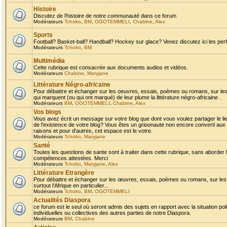
Histoire
Discutez de l'histoire de notre communauté dans ce forum
Modérateurs
Tchoko
,
BM
,
OGOTEMMELI
,
Chabine
,
Alex
Sports
Football? Basket-ball? Handball? Hockey sur glace? Venez discutez ici les perf
Modérateurs
Tchoko
,
BM
Multimédia
Cette rubrique est consacrée aux documents audios et vidéos.
Modérateurs
Chabine
,
Maryjane
Littérature Négro-africaine
Pour débattre et échanger sur les oeuvres, essais, poèmes ou romans, sur les
qui marquent (ou qui ont marqué) de leur plume la littérature négro-africaine .
Modérateurs
BM
,
OGOTEMMELI
,
Chabine
,
Alex
Vos blogs
Vous avez écrit un message sur votre blog que dont vous voulez partager le li
de l'existence de votre blog? Vous êtes un grioonaute non encore converti aux 
raisons et pour d'autres, cet espace est le votre.
Modérateurs
Tchoko
,
Maryjane
Santé
Toutes les questions de sante sont à traiter dans cette rubrique, sans aborder le
compétences attestées. Merci
Modérateurs
Tchoko
,
Maryjane
,
Alex
Littérature Etrangère
Pour débattre et échanger sur les œuvres, essais, poèmes ou romans, sur les
surtout l'Afrique en particulier...
Modérateurs
Tchoko
,
BM
,
OGOTEMMELI
Actualités Diaspora
ce forum est le seul où seront admis des sujets en rapport avec la situation pol
individuelles ou collectives des autres parties de notre Diaspora.
Modérateurs
BM
,
Chabine