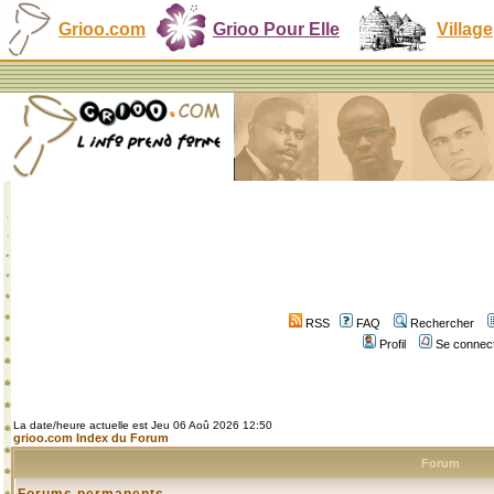
Grioo.com
Grioo Pour Elle
Village
RSS
FAQ
Rechercher
Profil
Se connect
La date/heure actuelle est Jeu 06 Aoû 2026 12:50
grioo.com Index du Forum
Forum