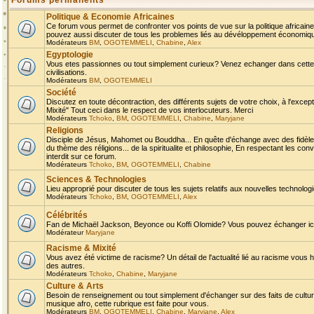
Forums permanents
Politique & Economie Africaines
Ce forum vous permet de confronter vos points de vue sur la politique africaine,
pouvez aussi discuter de tous les problemes liés au dévéloppement économique 
Modérateurs
BM
,
OGOTEMMELI
,
Chabine
,
Alex
Egyptologie
Vous etes passionnes ou tout simplement curieux? Venez echanger dans cette ru
civilisations.
Modérateurs
BM
,
OGOTEMMELI
Société
Discutez en toute décontraction, des différents sujets de votre choix, à l'exce
Mixité" Tout ceci dans le respect de vos interlocuteurs. Merci
Modérateurs
Tchoko
,
BM
,
OGOTEMMELI
,
Chabine
,
Maryjane
Religions
Disciple de Jésus, Mahomet ou Bouddha... En quête d'échange avec des fidèles
du thème des réligions... de la spiritualite et philosophie, En respectant les 
interdit sur ce forum.
Modérateurs
Tchoko
,
BM
,
OGOTEMMELI
,
Chabine
Sciences & Technologies
Lieu approprié pour discuter de tous les sujets relatifs aux nouvelles technolo
Modérateurs
Tchoko
,
BM
,
OGOTEMMELI
,
Alex
Célébrités
Fan de Michaël Jackson, Beyonce ou Koffi Olomide? Vous pouvez échanger ici l
Modérateur
Maryjane
Racisme & Mixité
Vous avez été victime de racisme? Un détail de l'actualité lié au racisme vous 
des autres.
Modérateurs
Tchoko
,
Chabine
,
Maryjane
Culture & Arts
Besoin de renseignement ou tout simplement d'échanger sur des faits de culture,
musique afro, cette rubrique est faite pour vous.
Modérateurs
BM
,
OGOTEMMELI
,
Chabine
,
Maryjane
,
Alex