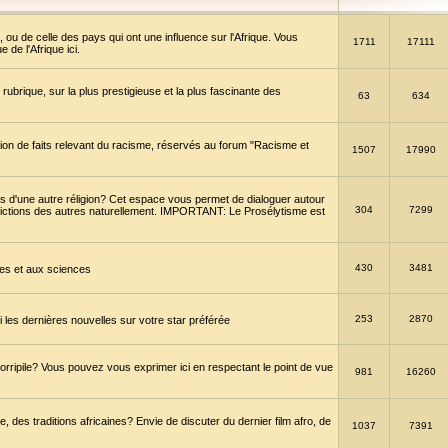
 ou de celle des pays qui ont une influence sur l'Afrique. Vous
1711
17111
de l'Afrique ici.
brique, sur la plus prestigieuse et la plus fascinante des
63
634
ption de faits relevant du racisme, réservés au forum "Racisme et
1507
17990
 d'une autre réligion? Cet espace vous permet de dialoguer autour
304
7299
convictions des autres naturellement. IMPORTANT: Le Prosélytisme est
430
3481
gies et aux sciences
253
2870
es dernières nouvelles sur votre star préférée
horripile? Vous pouvez vous exprimer ici en respectant le point de vue
981
16260
 des traditions africaines? Envie de discuter du dernier film afro, de
1037
7391