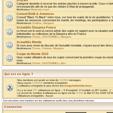
Articles
Catégorie destinée à recevoir les articles piochés à travers la toile. Ceux-ci doi
circonstanciée afin de ne pas les réduire à l'état de propagande.
Modérateur
Moderator team
Conseil BtoB & Annonces
Conseil "Black To Black" entre nous, sur tous les sujets de la vie quotidienne, "
toutes les annonces concernant les manifs, les meetings, les participations a un
Modérateurs
Chabine
,
Maryjane
Actualités Diaspora France
ce forum est le seul où seront admis des sujets en rapport avec la situation pol
individuelles ou collectives de la Diaspora afro en France.
Modérateurs
Tchoko
,
OGOTEMMELI
,
Maryjane
Actualités Monde
Si vous avez envie de discuter de l’actualité mondiale, n’ayant aucun lien direct, 
Modérateurs
Tchoko
,
Chabine
,
Maryjane
Coupe du Monde 2010
Vous voulez débattre de tous les sujets concernant la première coupe du monde 
vous.
Modérateurs
Tchoko
,
OGOTEMMELI
,
Alex
Qui est en ligne ?
Nos membres ont posté un total de
112984
messages
Nous avons
1780424
membres enregistrés
L'utilisateur enregistré le plus récent est
trangchuhitclubcomco
Il y a en tout
297
utilisateurs en ligne :: 0 Enregistré, 0 Invisible et 297 Invités [
A
Le record du nombre d'utilisateurs en ligne est de
21362
le Mar 07 Avr 2026 16:5
Utilisateurs enregistrés : Aucun
Ces données sont basées sur les utilisateurs actifs des cinq dernières minutes
Connexion