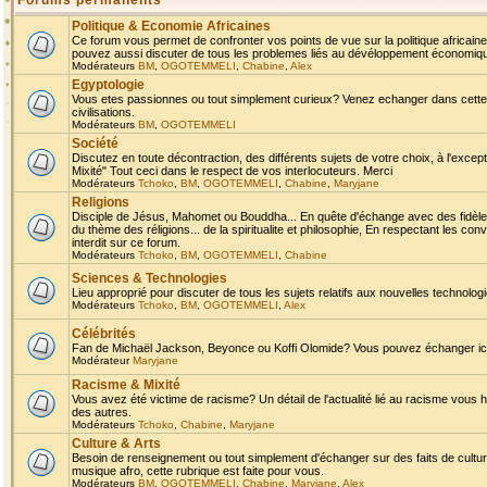
Forums permanents
Politique & Economie Africaines
Ce forum vous permet de confronter vos points de vue sur la politique africaine,
pouvez aussi discuter de tous les problemes liés au dévéloppement économique 
Modérateurs
BM
,
OGOTEMMELI
,
Chabine
,
Alex
Egyptologie
Vous etes passionnes ou tout simplement curieux? Venez echanger dans cette ru
civilisations.
Modérateurs
BM
,
OGOTEMMELI
Société
Discutez en toute décontraction, des différents sujets de votre choix, à l'exce
Mixité" Tout ceci dans le respect de vos interlocuteurs. Merci
Modérateurs
Tchoko
,
BM
,
OGOTEMMELI
,
Chabine
,
Maryjane
Religions
Disciple de Jésus, Mahomet ou Bouddha... En quête d'échange avec des fidèles
du thème des réligions... de la spiritualite et philosophie, En respectant les 
interdit sur ce forum.
Modérateurs
Tchoko
,
BM
,
OGOTEMMELI
,
Chabine
Sciences & Technologies
Lieu approprié pour discuter de tous les sujets relatifs aux nouvelles technolo
Modérateurs
Tchoko
,
BM
,
OGOTEMMELI
,
Alex
Célébrités
Fan de Michaël Jackson, Beyonce ou Koffi Olomide? Vous pouvez échanger ici l
Modérateur
Maryjane
Racisme & Mixité
Vous avez été victime de racisme? Un détail de l'actualité lié au racisme vous 
des autres.
Modérateurs
Tchoko
,
Chabine
,
Maryjane
Culture & Arts
Besoin de renseignement ou tout simplement d'échanger sur des faits de culture,
musique afro, cette rubrique est faite pour vous.
Modérateurs
BM
,
OGOTEMMELI
,
Chabine
,
Maryjane
,
Alex