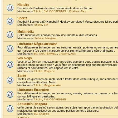
Histoire
Discutez de l'histoire de notre communauté dans ce forum
Modérateurs
Tchoko
,
BM
,
OGOTEMMELI
,
Chabine
,
Alex
Sports
Football? Basket-ball? Handball? Hockey sur glace? Venez discutez ici les perf
Modérateurs
Tchoko
,
BM
Multimédia
Cette rubrique est consacrée aux documents audios et vidéos.
Modérateurs
Chabine
,
Maryjane
Littérature Négro-africaine
Pour débattre et échanger sur les oeuvres, essais, poèmes ou romans, sur les
qui marquent (ou qui ont marqué) de leur plume la littérature négro-africaine .
Modérateurs
BM
,
OGOTEMMELI
,
Chabine
,
Alex
Vos blogs
Vous avez écrit un message sur votre blog que dont vous voulez partager le li
de l'existence de votre blog? Vous êtes un grioonaute non encore converti aux 
raisons et pour d'autres, cet espace est le votre.
Modérateurs
Tchoko
,
Maryjane
Santé
Toutes les questions de sante sont à traiter dans cette rubrique, sans aborder le
compétences attestées. Merci
Modérateurs
Tchoko
,
Maryjane
,
Alex
Littérature Etrangère
Pour débattre et échanger sur les œuvres, essais, poèmes ou romans, sur les
surtout l'Afrique en particulier...
Modérateurs
Tchoko
,
BM
,
OGOTEMMELI
Actualités Diaspora
ce forum est le seul où seront admis des sujets en rapport avec la situation pol
individuelles ou collectives des autres parties de notre Diaspora.
Modérateurs
BM
,
Chabine