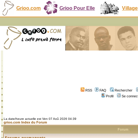
Grioo.com
Grioo Pour Elle
Village
RSS
FAQ
Rechercher
Profil
Se connect
La date/heure actuelle est Ven 07 Aoû 2026 04:39
grioo.com Index du Forum
Forum