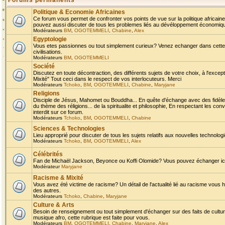
Forums permanents
Politique & Economie Africaines
Ce forum vous permet de confronter vos points de vue sur la politique africaine,
pouvez aussi discuter de tous les problemes liés au dévéloppement économique 
Modérateurs
BM
,
OGOTEMMELI
,
Chabine
,
Alex
Egyptologie
Vous etes passionnes ou tout simplement curieux? Venez echanger dans cette ru
civilisations.
Modérateurs
BM
,
OGOTEMMELI
Société
Discutez en toute décontraction, des différents sujets de votre choix, à l'exce
Mixité" Tout ceci dans le respect de vos interlocuteurs. Merci
Modérateurs
Tchoko
,
BM
,
OGOTEMMELI
,
Chabine
,
Maryjane
Religions
Disciple de Jésus, Mahomet ou Bouddha... En quête d'échange avec des fidèles
du thème des réligions... de la spiritualite et philosophie, En respectant les 
interdit sur ce forum.
Modérateurs
Tchoko
,
BM
,
OGOTEMMELI
,
Chabine
Sciences & Technologies
Lieu approprié pour discuter de tous les sujets relatifs aux nouvelles technolo
Modérateurs
Tchoko
,
BM
,
OGOTEMMELI
,
Alex
Célébrités
Fan de Michaël Jackson, Beyonce ou Koffi Olomide? Vous pouvez échanger ici l
Modérateur
Maryjane
Racisme & Mixité
Vous avez été victime de racisme? Un détail de l'actualité lié au racisme vous 
des autres.
Modérateurs
Tchoko
,
Chabine
,
Maryjane
Culture & Arts
Besoin de renseignement ou tout simplement d'échanger sur des faits de culture,
musique afro, cette rubrique est faite pour vous.
Modérateurs
BM
,
OGOTEMMELI
,
Chabine
,
Maryjane
,
Alex