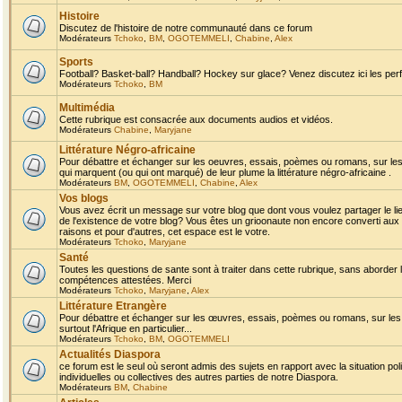
Histoire
Discutez de l'histoire de notre communauté dans ce forum
Modérateurs
Tchoko
,
BM
,
OGOTEMMELI
,
Chabine
,
Alex
Sports
Football? Basket-ball? Handball? Hockey sur glace? Venez discutez ici les perf
Modérateurs
Tchoko
,
BM
Multimédia
Cette rubrique est consacrée aux documents audios et vidéos.
Modérateurs
Chabine
,
Maryjane
Littérature Négro-africaine
Pour débattre et échanger sur les oeuvres, essais, poèmes ou romans, sur les
qui marquent (ou qui ont marqué) de leur plume la littérature négro-africaine .
Modérateurs
BM
,
OGOTEMMELI
,
Chabine
,
Alex
Vos blogs
Vous avez écrit un message sur votre blog que dont vous voulez partager le li
de l'existence de votre blog? Vous êtes un grioonaute non encore converti aux 
raisons et pour d'autres, cet espace est le votre.
Modérateurs
Tchoko
,
Maryjane
Santé
Toutes les questions de sante sont à traiter dans cette rubrique, sans aborder le
compétences attestées. Merci
Modérateurs
Tchoko
,
Maryjane
,
Alex
Littérature Etrangère
Pour débattre et échanger sur les œuvres, essais, poèmes ou romans, sur les
surtout l'Afrique en particulier...
Modérateurs
Tchoko
,
BM
,
OGOTEMMELI
Actualités Diaspora
ce forum est le seul où seront admis des sujets en rapport avec la situation pol
individuelles ou collectives des autres parties de notre Diaspora.
Modérateurs
BM
,
Chabine