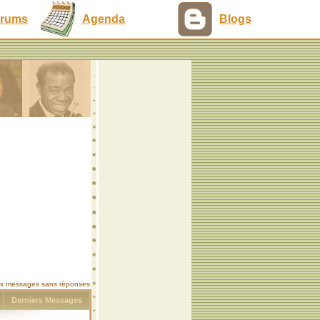
rums
Agenda
Blogs
les messages sans réponses
s
Derniers Messages