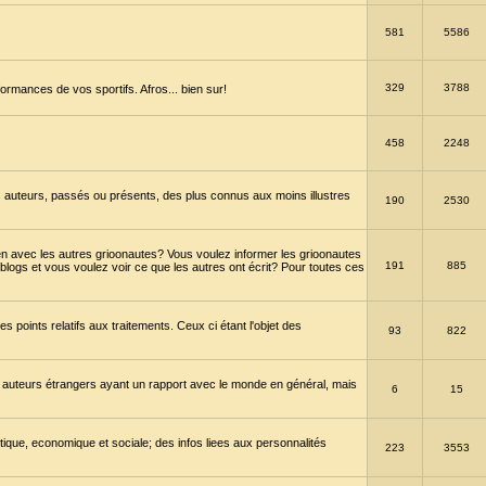
581
5586
329
3788
ormances de vos sportifs. Afros... bien sur!
458
2248
 auteurs, passés ou présents, des plus connus aux moins illustres
190
2530
en avec les autres grioonautes? Vous voulez informer les grioonautes
191
885
blogs et vous voulez voir ce que les autres ont écrit? Pour toutes ces
s points relatifs aux traitements. Ceux ci étant l'objet des
93
822
 auteurs étrangers ayant un rapport avec le monde en général, mais
6
15
itique, economique et sociale; des infos liees aux personnalités
223
3553