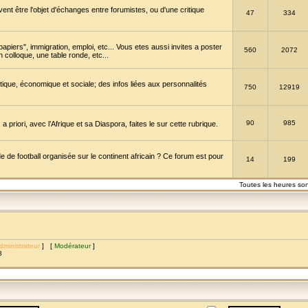
vent être l'objet d'échanges entre forumistes, ou d'une critique
47
334
papiers", immigration, emploi, etc... Vous etes aussi invites a poster
560
2072
 colloque, une table ronde, etc...
itique, économique et sociale; des infos liées aux personnalités
750
12919
90
985
a priori, avec l’Afrique et sa Diaspora, faites le sur cette rubrique.
de football organisée sur le continent africain ? Ce forum est pour
14
199
Toutes les heures so
dministrateur
] [
Modérateur
]
8