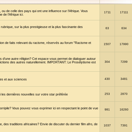
 ou de celle des pays qui ont une influence sur l'Afrique. Vous
1711
17111
de l'Afrique ici.
brique, sur la plus prestigieuse et la plus fascinante des
63
634
ption de faits relevant du racisme, réservés au forum "Racisme et
1507
17990
 d'une autre réligion? Cet espace vous permet de dialoguer autour
304
7299
convictions des autres naturellement. IMPORTANT: Le Prosélytisme est
430
3481
gies et aux sciences
253
2870
es dernières nouvelles sur votre star préférée
horripile? Vous pouvez vous exprimer ici en respectant le point de vue
981
16260
 des traditions africaines? Envie de discuter du dernier film afro, de
1037
7391