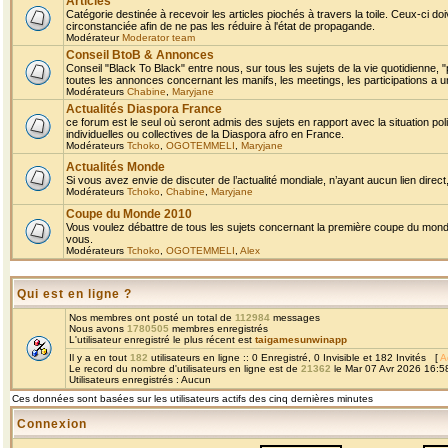
Articles
Catégorie destinée à recevoir les articles piochés à travers la toile. Ceux-ci doi
circonstanciée afin de ne pas les réduire à l'état de propagande.
Modérateur
Moderator team
Conseil BtoB & Annonces
Conseil "Black To Black" entre nous, sur tous les sujets de la vie quotidienne, "
toutes les annonces concernant les manifs, les meetings, les participations a un
Modérateurs
Chabine
,
Maryjane
Actualités Diaspora France
ce forum est le seul où seront admis des sujets en rapport avec la situation pol
individuelles ou collectives de la Diaspora afro en France.
Modérateurs
Tchoko
,
OGOTEMMELI
,
Maryjane
Actualités Monde
Si vous avez envie de discuter de l’actualité mondiale, n’ayant aucun lien direct, 
Modérateurs
Tchoko
,
Chabine
,
Maryjane
Coupe du Monde 2010
Vous voulez débattre de tous les sujets concernant la première coupe du monde 
vous.
Modérateurs
Tchoko
,
OGOTEMMELI
,
Alex
Qui est en ligne ?
Nos membres ont posté un total de
112984
messages
Nous avons
1780505
membres enregistrés
L'utilisateur enregistré le plus récent est
taigamesunwinapp
Il y a en tout
182
utilisateurs en ligne :: 0 Enregistré, 0 Invisible et 182 Invités [
A
Le record du nombre d'utilisateurs en ligne est de
21362
le Mar 07 Avr 2026 16:5
Utilisateurs enregistrés : Aucun
Ces données sont basées sur les utilisateurs actifs des cinq dernières minutes
Connexion