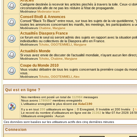
Articles
Catégorie destinée à recevoir les articles piochés à travers la toile. Ceux-ci doi
circonstanciée afin de ne pas les réduire à l'état de propagande.
Modérateur
Moderator team
Conseil BtoB & Annonces
Conseil "Black To Black" entre nous, sur tous les sujets de la vie quotidienne, "
toutes les annonces concernant les manifs, les meetings, les participations a un
Modérateurs
Chabine
,
Maryjane
Actualités Diaspora France
ce forum est le seul où seront admis des sujets en rapport avec la situation pol
individuelles ou collectives de la Diaspora afro en France.
Modérateurs
Tchoko
,
OGOTEMMELI
,
Maryjane
Actualités Monde
Si vous avez envie de discuter de l’actualité mondiale, n’ayant aucun lien direct, 
Modérateurs
Tchoko
,
Chabine
,
Maryjane
Coupe du Monde 2010
Vous voulez débattre de tous les sujets concernant la première coupe du monde 
vous.
Modérateurs
Tchoko
,
OGOTEMMELI
,
Alex
Qui est en ligne ?
Nos membres ont posté un total de
112984
messages
Nous avons
1780607
membres enregistrés
L'utilisateur enregistré le plus récent est
AidaC190
Il y a en tout
200
utilisateurs en ligne :: 0 Enregistré, 0 Invisible et 200 Invités [
A
Le record du nombre d'utilisateurs en ligne est de
21362
le Mar 07 Avr 2026 16:5
Utilisateurs enregistrés : Aucun
Ces données sont basées sur les utilisateurs actifs des cinq dernières minutes
Connexion