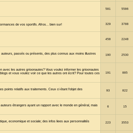
581
5586
329
3788
ormances de vos sportifs. Afros... bien sur!
458
2248
 auteurs, passés ou présents, des plus connus aux moins illustres
190
2530
en avec les autres grioonautes? Vous voulez informer les grioonautes
191
885
blogs et vous voulez voir ce que les autres ont écrit? Pour toutes ces
s points relatifs aux traitements. Ceux ci étant l'objet des
93
822
 auteurs étrangers ayant un rapport avec le monde en général, mais
6
15
itique, economique et sociale; des infos liees aux personnalités
223
3553