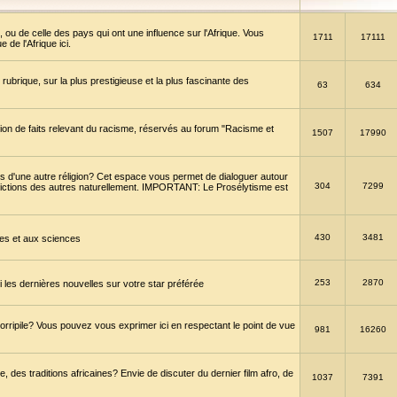
 ou de celle des pays qui ont une influence sur l'Afrique. Vous
1711
17111
de l'Afrique ici.
brique, sur la plus prestigieuse et la plus fascinante des
63
634
ption de faits relevant du racisme, réservés au forum "Racisme et
1507
17990
 d'une autre réligion? Cet espace vous permet de dialoguer autour
304
7299
convictions des autres naturellement. IMPORTANT: Le Prosélytisme est
430
3481
gies et aux sciences
253
2870
es dernières nouvelles sur votre star préférée
horripile? Vous pouvez vous exprimer ici en respectant le point de vue
981
16260
 des traditions africaines? Envie de discuter du dernier film afro, de
1037
7391