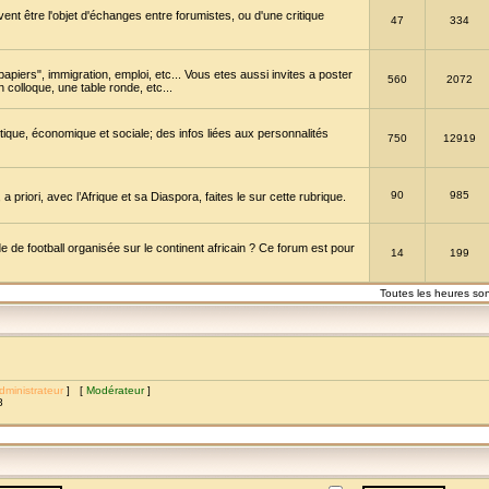
vent être l'objet d'échanges entre forumistes, ou d'une critique
47
334
papiers", immigration, emploi, etc... Vous etes aussi invites a poster
560
2072
 colloque, une table ronde, etc...
itique, économique et sociale; des infos liées aux personnalités
750
12919
90
985
a priori, avec l’Afrique et sa Diaspora, faites le sur cette rubrique.
de football organisée sur le continent africain ? Ce forum est pour
14
199
Toutes les heures so
dministrateur
] [
Modérateur
]
8