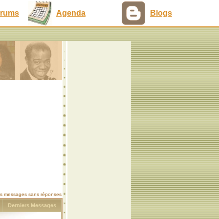
rums
Agenda
Blogs
les messages sans réponses
s
Derniers Messages