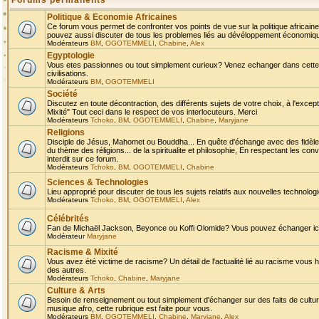
Forums permanents
Politique & Economie Africaines
Ce forum vous permet de confronter vos points de vue sur la politique africaine,
pouvez aussi discuter de tous les problemes liés au dévéloppement économique 
Modérateurs
BM
,
OGOTEMMELI
,
Chabine
,
Alex
Egyptologie
Vous etes passionnes ou tout simplement curieux? Venez echanger dans cette ru
civilisations.
Modérateurs
BM
,
OGOTEMMELI
Société
Discutez en toute décontraction, des différents sujets de votre choix, à l'exce
Mixité" Tout ceci dans le respect de vos interlocuteurs. Merci
Modérateurs
Tchoko
,
BM
,
OGOTEMMELI
,
Chabine
,
Maryjane
Religions
Disciple de Jésus, Mahomet ou Bouddha... En quête d'échange avec des fidèles
du thème des réligions... de la spiritualite et philosophie, En respectant les 
interdit sur ce forum.
Modérateurs
Tchoko
,
BM
,
OGOTEMMELI
,
Chabine
Sciences & Technologies
Lieu approprié pour discuter de tous les sujets relatifs aux nouvelles technolo
Modérateurs
Tchoko
,
BM
,
OGOTEMMELI
,
Alex
Célébrités
Fan de Michaël Jackson, Beyonce ou Koffi Olomide? Vous pouvez échanger ici l
Modérateur
Maryjane
Racisme & Mixité
Vous avez été victime de racisme? Un détail de l'actualité lié au racisme vous 
des autres.
Modérateurs
Tchoko
,
Chabine
,
Maryjane
Culture & Arts
Besoin de renseignement ou tout simplement d'échanger sur des faits de culture,
musique afro, cette rubrique est faite pour vous.
Modérateurs
BM
,
OGOTEMMELI
,
Chabine
,
Maryjane
,
Alex