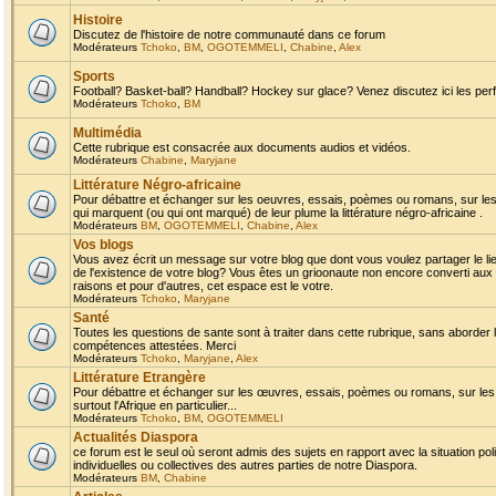
Histoire
Discutez de l'histoire de notre communauté dans ce forum
Modérateurs
Tchoko
,
BM
,
OGOTEMMELI
,
Chabine
,
Alex
Sports
Football? Basket-ball? Handball? Hockey sur glace? Venez discutez ici les perf
Modérateurs
Tchoko
,
BM
Multimédia
Cette rubrique est consacrée aux documents audios et vidéos.
Modérateurs
Chabine
,
Maryjane
Littérature Négro-africaine
Pour débattre et échanger sur les oeuvres, essais, poèmes ou romans, sur les
qui marquent (ou qui ont marqué) de leur plume la littérature négro-africaine .
Modérateurs
BM
,
OGOTEMMELI
,
Chabine
,
Alex
Vos blogs
Vous avez écrit un message sur votre blog que dont vous voulez partager le li
de l'existence de votre blog? Vous êtes un grioonaute non encore converti aux 
raisons et pour d'autres, cet espace est le votre.
Modérateurs
Tchoko
,
Maryjane
Santé
Toutes les questions de sante sont à traiter dans cette rubrique, sans aborder le
compétences attestées. Merci
Modérateurs
Tchoko
,
Maryjane
,
Alex
Littérature Etrangère
Pour débattre et échanger sur les œuvres, essais, poèmes ou romans, sur les
surtout l'Afrique en particulier...
Modérateurs
Tchoko
,
BM
,
OGOTEMMELI
Actualités Diaspora
ce forum est le seul où seront admis des sujets en rapport avec la situation pol
individuelles ou collectives des autres parties de notre Diaspora.
Modérateurs
BM
,
Chabine