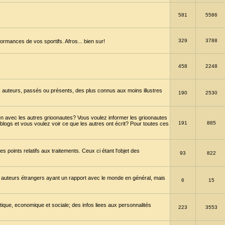
581
5586
329
3788
ormances de vos sportifs. Afros... bien sur!
458
2248
 auteurs, passés ou présents, des plus connus aux moins illustres
190
2530
en avec les autres grioonautes? Vous voulez informer les grioonautes
191
885
blogs et vous voulez voir ce que les autres ont écrit? Pour toutes ces
s points relatifs aux traitements. Ceux ci étant l'objet des
93
822
 auteurs étrangers ayant un rapport avec le monde en général, mais
6
15
itique, economique et sociale; des infos liees aux personnalités
223
3553