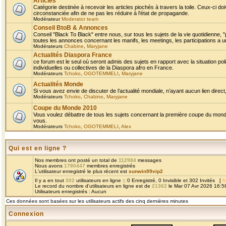
Articles
Catégorie destinée à recevoir les articles piochés à travers la toile. Ceux-ci doi
circonstanciée afin de ne pas les réduire à l'état de propagande.
Modérateur
Moderator team
Conseil BtoB & Annonces
Conseil "Black To Black" entre nous, sur tous les sujets de la vie quotidienne, "
toutes les annonces concernant les manifs, les meetings, les participations a un
Modérateurs
Chabine
,
Maryjane
Actualités Diaspora France
ce forum est le seul où seront admis des sujets en rapport avec la situation pol
individuelles ou collectives de la Diaspora afro en France.
Modérateurs
Tchoko
,
OGOTEMMELI
,
Maryjane
Actualités Monde
Si vous avez envie de discuter de l’actualité mondiale, n’ayant aucun lien direct, 
Modérateurs
Tchoko
,
Chabine
,
Maryjane
Coupe du Monde 2010
Vous voulez débattre de tous les sujets concernant la première coupe du monde 
vous.
Modérateurs
Tchoko
,
OGOTEMMELI
,
Alex
Qui est en ligne ?
Nos membres ont posté un total de
112984
messages
Nous avons
1780447
membres enregistrés
L'utilisateur enregistré le plus récent est
sunwin99vip2
Il y a en tout
302
utilisateurs en ligne :: 0 Enregistré, 0 Invisible et 302 Invités [
A
Le record du nombre d'utilisateurs en ligne est de
21362
le Mar 07 Avr 2026 16:5
Utilisateurs enregistrés : Aucun
Ces données sont basées sur les utilisateurs actifs des cinq dernières minutes
Connexion