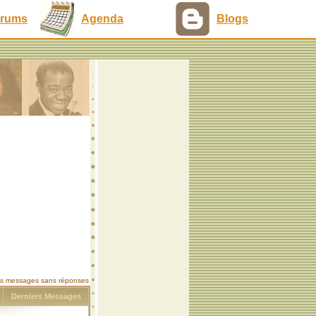
rums
Agenda
Blogs
les messages sans réponses
s
Derniers Messages