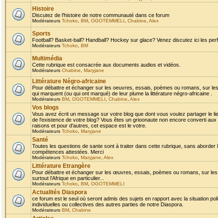
Histoire
Discutez de l'histoire de notre communauté dans ce forum
Modérateurs
Tchoko
,
BM
,
OGOTEMMELI
,
Chabine
,
Alex
Sports
Football? Basket-ball? Handball? Hockey sur glace? Venez discutez ici les perf
Modérateurs
Tchoko
,
BM
Multimédia
Cette rubrique est consacrée aux documents audios et vidéos.
Modérateurs
Chabine
,
Maryjane
Littérature Négro-africaine
Pour débattre et échanger sur les oeuvres, essais, poèmes ou romans, sur les
qui marquent (ou qui ont marqué) de leur plume la littérature négro-africaine .
Modérateurs
BM
,
OGOTEMMELI
,
Chabine
,
Alex
Vos blogs
Vous avez écrit un message sur votre blog que dont vous voulez partager le li
de l'existence de votre blog? Vous êtes un grioonaute non encore converti aux 
raisons et pour d'autres, cet espace est le votre.
Modérateurs
Tchoko
,
Maryjane
Santé
Toutes les questions de sante sont à traiter dans cette rubrique, sans aborder le
compétences attestées. Merci
Modérateurs
Tchoko
,
Maryjane
,
Alex
Littérature Etrangère
Pour débattre et échanger sur les œuvres, essais, poèmes ou romans, sur les
surtout l'Afrique en particulier...
Modérateurs
Tchoko
,
BM
,
OGOTEMMELI
Actualités Diaspora
ce forum est le seul où seront admis des sujets en rapport avec la situation pol
individuelles ou collectives des autres parties de notre Diaspora.
Modérateurs
BM
,
Chabine