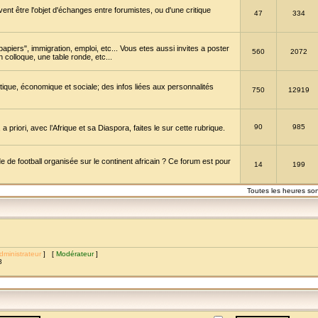
vent être l'objet d'échanges entre forumistes, ou d'une critique
47
334
papiers", immigration, emploi, etc... Vous etes aussi invites a poster
560
2072
 colloque, une table ronde, etc...
itique, économique et sociale; des infos liées aux personnalités
750
12919
90
985
a priori, avec l’Afrique et sa Diaspora, faites le sur cette rubrique.
de football organisée sur le continent africain ? Ce forum est pour
14
199
Toutes les heures so
dministrateur
] [
Modérateur
]
8