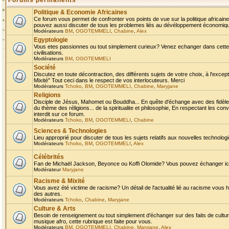
Forums permanents
Politique & Economie Africaines
Ce forum vous permet de confronter vos points de vue sur la politique africaine,
pouvez aussi discuter de tous les problemes liés au dévéloppement économique 
Modérateurs
BM
,
OGOTEMMELI
,
Chabine
,
Alex
Egyptologie
Vous etes passionnes ou tout simplement curieux? Venez echanger dans cette ru
civilisations.
Modérateurs
BM
,
OGOTEMMELI
Société
Discutez en toute décontraction, des différents sujets de votre choix, à l'exce
Mixité" Tout ceci dans le respect de vos interlocuteurs. Merci
Modérateurs
Tchoko
,
BM
,
OGOTEMMELI
,
Chabine
,
Maryjane
Religions
Disciple de Jésus, Mahomet ou Bouddha... En quête d'échange avec des fidèles
du thème des réligions... de la spiritualite et philosophie, En respectant les 
interdit sur ce forum.
Modérateurs
Tchoko
,
BM
,
OGOTEMMELI
,
Chabine
Sciences & Technologies
Lieu approprié pour discuter de tous les sujets relatifs aux nouvelles technolo
Modérateurs
Tchoko
,
BM
,
OGOTEMMELI
,
Alex
Célébrités
Fan de Michaël Jackson, Beyonce ou Koffi Olomide? Vous pouvez échanger ici l
Modérateur
Maryjane
Racisme & Mixité
Vous avez été victime de racisme? Un détail de l'actualité lié au racisme vous 
des autres.
Modérateurs
Tchoko
,
Chabine
,
Maryjane
Culture & Arts
Besoin de renseignement ou tout simplement d'échanger sur des faits de culture,
musique afro, cette rubrique est faite pour vous.
Modérateurs
BM
,
OGOTEMMELI
,
Chabine
,
Maryjane
,
Alex