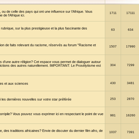
 ou de celle des pays qui ont une influence sur l'Afrique. Vous
1711
17111
de l'Afrique ici.
brique, sur la plus prestigieuse et la plus fascinante des
63
634
ption de faits relevant du racisme, réservés au forum "Racisme et
1507
17990
 d'une autre réligion? Cet espace vous permet de dialoguer autour
304
7299
convictions des autres naturellement. IMPORTANT: Le Prosélytisme est
430
3481
gies et aux sciences
253
2870
es dernières nouvelles sur votre star préférée
horripile? Vous pouvez vous exprimer ici en respectant le point de vue
981
16260
 des traditions africaines? Envie de discuter du dernier film afro, de
1037
7391