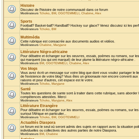
Histoire
Discutez de l'histoire de notre communauté dans ce forum
Modérateurs
Tchoko
,
BM
,
OGOTEMMELI
,
Chabine
,
Alex
Sports
Football? Basket-ball? Handball? Hockey sur glace? Venez discutez ici les perf
Modérateurs
Tchoko
,
BM
Multimédia
Cette rubrique est consacrée aux documents audios et vidéos.
Modérateurs
Chabine
,
Maryjane
Littérature Négro-africaine
Pour débattre et échanger sur les oeuvres, essais, poèmes ou romans, sur les
qui marquent (ou qui ont marqué) de leur plume la littérature négro-africaine .
Modérateurs
BM
,
OGOTEMMELI
,
Chabine
,
Alex
Vos blogs
Vous avez écrit un message sur votre blog que dont vous voulez partager le li
de l'existence de votre blog? Vous êtes un grioonaute non encore converti aux 
raisons et pour d'autres, cet espace est le votre.
Modérateurs
Tchoko
,
Maryjane
Santé
Toutes les questions de sante sont à traiter dans cette rubrique, sans aborder le
compétences attestées. Merci
Modérateurs
Tchoko
,
Maryjane
,
Alex
Littérature Etrangère
Pour débattre et échanger sur les œuvres, essais, poèmes ou romans, sur les
surtout l'Afrique en particulier...
Modérateurs
Tchoko
,
BM
,
OGOTEMMELI
Actualités Diaspora
ce forum est le seul où seront admis des sujets en rapport avec la situation pol
individuelles ou collectives des autres parties de notre Diaspora.
Modérateurs
BM
,
Chabine