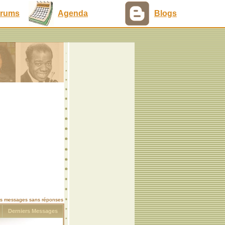
rums
Agenda
Blogs
les messages sans réponses
s
Derniers Messages