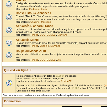
Articles
Catégorie destinée à recevoir les articles piochés à travers la toile. Ceux-ci doi
circonstanciée afin de ne pas les réduire à l'état de propagande.
Modérateur
Moderator team
Conseil BtoB & Annonces
Conseil "Black To Black" entre nous, sur tous les sujets de la vie quotidienne, "
toutes les annonces concernant les manifs, les meetings, les participations a un
Modérateurs
Chabine
,
Maryjane
Actualités Diaspora France
ce forum est le seul où seront admis des sujets en rapport avec la situation pol
individuelles ou collectives de la Diaspora afro en France.
Modérateurs
Tchoko
,
OGOTEMMELI
,
Maryjane
Actualités Monde
Si vous avez envie de discuter de l’actualité mondiale, n’ayant aucun lien direct, 
Modérateurs
Tchoko
,
Chabine
,
Maryjane
Coupe du Monde 2010
Vous voulez débattre de tous les sujets concernant la première coupe du monde 
vous.
Modérateurs
Tchoko
,
OGOTEMMELI
,
Alex
Qui est en ligne ?
Nos membres ont posté un total de
112984
messages
Nous avons
1780612
membres enregistrés
L'utilisateur enregistré le plus récent est
Ervin47E
Il y a en tout
344
utilisateurs en ligne :: 0 Enregistré, 0 Invisible et 344 Invités [
A
Le record du nombre d'utilisateurs en ligne est de
21362
le Mar 07 Avr 2026 16:5
Utilisateurs enregistrés : Aucun
Ces données sont basées sur les utilisateurs actifs des cinq dernières minutes
Connexion