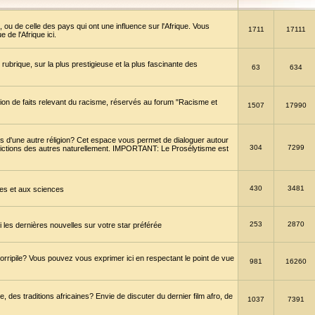
 ou de celle des pays qui ont une influence sur l'Afrique. Vous
1711
17111
de l'Afrique ici.
brique, sur la plus prestigieuse et la plus fascinante des
63
634
ption de faits relevant du racisme, réservés au forum "Racisme et
1507
17990
 d'une autre réligion? Cet espace vous permet de dialoguer autour
304
7299
convictions des autres naturellement. IMPORTANT: Le Prosélytisme est
430
3481
gies et aux sciences
253
2870
es dernières nouvelles sur votre star préférée
horripile? Vous pouvez vous exprimer ici en respectant le point de vue
981
16260
 des traditions africaines? Envie de discuter du dernier film afro, de
1037
7391