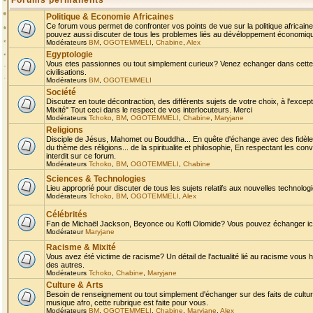
Forums permanents
Politique & Economie Africaines
Ce forum vous permet de confronter vos points de vue sur la politique africaine,
pouvez aussi discuter de tous les problemes liés au dévéloppement économique 
Modérateurs
BM
,
OGOTEMMELI
,
Chabine
,
Alex
Egyptologie
Vous etes passionnes ou tout simplement curieux? Venez echanger dans cette ru
civilisations.
Modérateurs
BM
,
OGOTEMMELI
Société
Discutez en toute décontraction, des différents sujets de votre choix, à l'exce
Mixité" Tout ceci dans le respect de vos interlocuteurs. Merci
Modérateurs
Tchoko
,
BM
,
OGOTEMMELI
,
Chabine
,
Maryjane
Religions
Disciple de Jésus, Mahomet ou Bouddha... En quête d'échange avec des fidèles
du thème des réligions... de la spiritualite et philosophie, En respectant les 
interdit sur ce forum.
Modérateurs
Tchoko
,
BM
,
OGOTEMMELI
,
Chabine
Sciences & Technologies
Lieu approprié pour discuter de tous les sujets relatifs aux nouvelles technolo
Modérateurs
Tchoko
,
BM
,
OGOTEMMELI
,
Alex
Célébrités
Fan de Michaël Jackson, Beyonce ou Koffi Olomide? Vous pouvez échanger ici l
Modérateur
Maryjane
Racisme & Mixité
Vous avez été victime de racisme? Un détail de l'actualité lié au racisme vous 
des autres.
Modérateurs
Tchoko
,
Chabine
,
Maryjane
Culture & Arts
Besoin de renseignement ou tout simplement d'échanger sur des faits de culture,
musique afro, cette rubrique est faite pour vous.
Modérateurs
BM
,
OGOTEMMELI
,
Chabine
,
Maryjane
,
Alex