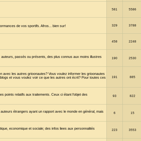
581
5586
329
3788
ormances de vos sportifs. Afros... bien sur!
458
2248
 auteurs, passés ou présents, des plus connus aux moins illustres
190
2530
en avec les autres grioonautes? Vous voulez informer les grioonautes
191
885
blogs et vous voulez voir ce que les autres ont écrit? Pour toutes ces
s points relatifs aux traitements. Ceux ci étant l'objet des
93
822
 auteurs étrangers ayant un rapport avec le monde en général, mais
6
15
itique, economique et sociale; des infos liees aux personnalités
223
3553