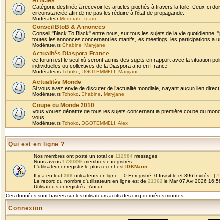
Articles
Catégorie destinée à recevoir les articles piochés à travers la toile. Ceux-ci doi
circonstanciée afin de ne pas les réduire à l'état de propagande.
Modérateur
Moderator team
Conseil BtoB & Annonces
Conseil "Black To Black" entre nous, sur tous les sujets de la vie quotidienne, "
toutes les annonces concernant les manifs, les meetings, les participations a un
Modérateurs
Chabine
,
Maryjane
Actualités Diaspora France
ce forum est le seul où seront admis des sujets en rapport avec la situation pol
individuelles ou collectives de la Diaspora afro en France.
Modérateurs
Tchoko
,
OGOTEMMELI
,
Maryjane
Actualités Monde
Si vous avez envie de discuter de l’actualité mondiale, n’ayant aucun lien direct, 
Modérateurs
Tchoko
,
Chabine
,
Maryjane
Coupe du Monde 2010
Vous voulez débattre de tous les sujets concernant la première coupe du monde 
vous.
Modérateurs
Tchoko
,
OGOTEMMELI
,
Alex
Qui est en ligne ?
Nos membres ont posté un total de
112984
messages
Nous avons
1780396
membres enregistrés
L'utilisateur enregistré le plus récent est
IGKMarin
Il y a en tout
396
utilisateurs en ligne :: 0 Enregistré, 0 Invisible et 396 Invités [
A
Le record du nombre d'utilisateurs en ligne est de
21362
le Mar 07 Avr 2026 16:5
Utilisateurs enregistrés : Aucun
Ces données sont basées sur les utilisateurs actifs des cinq dernières minutes
Connexion