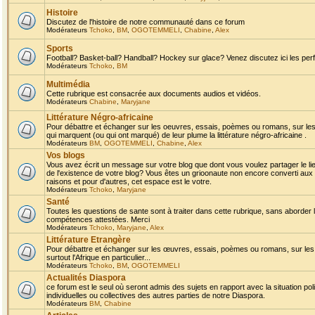
Histoire
Discutez de l'histoire de notre communauté dans ce forum
Modérateurs
Tchoko
,
BM
,
OGOTEMMELI
,
Chabine
,
Alex
Sports
Football? Basket-ball? Handball? Hockey sur glace? Venez discutez ici les perf
Modérateurs
Tchoko
,
BM
Multimédia
Cette rubrique est consacrée aux documents audios et vidéos.
Modérateurs
Chabine
,
Maryjane
Littérature Négro-africaine
Pour débattre et échanger sur les oeuvres, essais, poèmes ou romans, sur les
qui marquent (ou qui ont marqué) de leur plume la littérature négro-africaine .
Modérateurs
BM
,
OGOTEMMELI
,
Chabine
,
Alex
Vos blogs
Vous avez écrit un message sur votre blog que dont vous voulez partager le li
de l'existence de votre blog? Vous êtes un grioonaute non encore converti aux 
raisons et pour d'autres, cet espace est le votre.
Modérateurs
Tchoko
,
Maryjane
Santé
Toutes les questions de sante sont à traiter dans cette rubrique, sans aborder le
compétences attestées. Merci
Modérateurs
Tchoko
,
Maryjane
,
Alex
Littérature Etrangère
Pour débattre et échanger sur les œuvres, essais, poèmes ou romans, sur les
surtout l'Afrique en particulier...
Modérateurs
Tchoko
,
BM
,
OGOTEMMELI
Actualités Diaspora
ce forum est le seul où seront admis des sujets en rapport avec la situation pol
individuelles ou collectives des autres parties de notre Diaspora.
Modérateurs
BM
,
Chabine