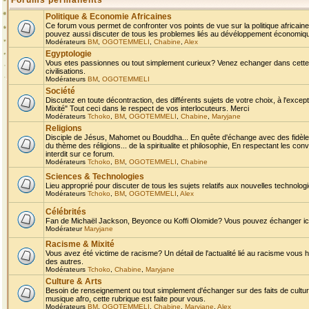
Forums permanents
Politique & Economie Africaines
Ce forum vous permet de confronter vos points de vue sur la politique africaine,
pouvez aussi discuter de tous les problemes liés au dévéloppement économique 
Modérateurs
BM
,
OGOTEMMELI
,
Chabine
,
Alex
Egyptologie
Vous etes passionnes ou tout simplement curieux? Venez echanger dans cette ru
civilisations.
Modérateurs
BM
,
OGOTEMMELI
Société
Discutez en toute décontraction, des différents sujets de votre choix, à l'exce
Mixité" Tout ceci dans le respect de vos interlocuteurs. Merci
Modérateurs
Tchoko
,
BM
,
OGOTEMMELI
,
Chabine
,
Maryjane
Religions
Disciple de Jésus, Mahomet ou Bouddha... En quête d'échange avec des fidèles
du thème des réligions... de la spiritualite et philosophie, En respectant les 
interdit sur ce forum.
Modérateurs
Tchoko
,
BM
,
OGOTEMMELI
,
Chabine
Sciences & Technologies
Lieu approprié pour discuter de tous les sujets relatifs aux nouvelles technolo
Modérateurs
Tchoko
,
BM
,
OGOTEMMELI
,
Alex
Célébrités
Fan de Michaël Jackson, Beyonce ou Koffi Olomide? Vous pouvez échanger ici l
Modérateur
Maryjane
Racisme & Mixité
Vous avez été victime de racisme? Un détail de l'actualité lié au racisme vous 
des autres.
Modérateurs
Tchoko
,
Chabine
,
Maryjane
Culture & Arts
Besoin de renseignement ou tout simplement d'échanger sur des faits de culture,
musique afro, cette rubrique est faite pour vous.
Modérateurs
BM
,
OGOTEMMELI
,
Chabine
,
Maryjane
,
Alex