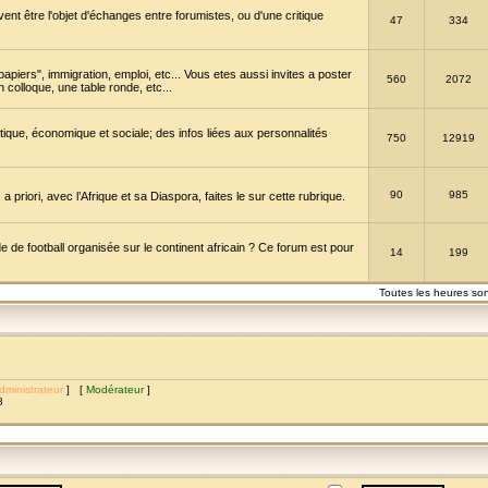
vent être l'objet d'échanges entre forumistes, ou d'une critique
47
334
papiers", immigration, emploi, etc... Vous etes aussi invites a poster
560
2072
 colloque, une table ronde, etc...
itique, économique et sociale; des infos liées aux personnalités
750
12919
90
985
a priori, avec l’Afrique et sa Diaspora, faites le sur cette rubrique.
de football organisée sur le continent africain ? Ce forum est pour
14
199
Toutes les heures so
dministrateur
] [
Modérateur
]
8