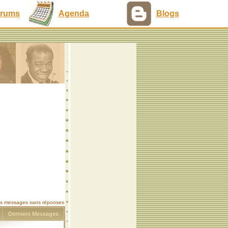
rums
Agenda
Blogs
les messages sans réponses
s
Derniers Messages