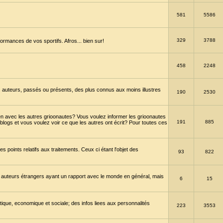
581
5586
329
3788
ormances de vos sportifs. Afros... bien sur!
458
2248
 auteurs, passés ou présents, des plus connus aux moins illustres
190
2530
en avec les autres grioonautes? Vous voulez informer les grioonautes
191
885
blogs et vous voulez voir ce que les autres ont écrit? Pour toutes ces
s points relatifs aux traitements. Ceux ci étant l'objet des
93
822
 auteurs étrangers ayant un rapport avec le monde en général, mais
6
15
itique, economique et sociale; des infos liees aux personnalités
223
3553