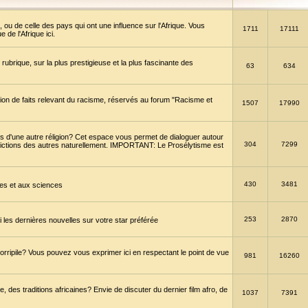
 ou de celle des pays qui ont une influence sur l'Afrique. Vous
1711
17111
de l'Afrique ici.
brique, sur la plus prestigieuse et la plus fascinante des
63
634
ption de faits relevant du racisme, réservés au forum "Racisme et
1507
17990
 d'une autre réligion? Cet espace vous permet de dialoguer autour
304
7299
convictions des autres naturellement. IMPORTANT: Le Prosélytisme est
430
3481
gies et aux sciences
253
2870
es dernières nouvelles sur votre star préférée
horripile? Vous pouvez vous exprimer ici en respectant le point de vue
981
16260
 des traditions africaines? Envie de discuter du dernier film afro, de
1037
7391