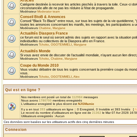
Articles
Catégorie destinée à recevoir les articles piochés à travers la toile. Ceux-ci doi
circonstanciée afin de ne pas les réduire à l'état de propagande.
Modérateur
Moderator team
Conseil BtoB & Annonces
Conseil "Black To Black" entre nous, sur tous les sujets de la vie quotidienne, "
toutes les annonces concernant les manifs, les meetings, les participations a un
Modérateurs
Chabine
,
Maryjane
Actualités Diaspora France
ce forum est le seul où seront admis des sujets en rapport avec la situation pol
individuelles ou collectives de la Diaspora afro en France.
Modérateurs
Tchoko
,
OGOTEMMELI
,
Maryjane
Actualités Monde
Si vous avez envie de discuter de l’actualité mondiale, n’ayant aucun lien direct, 
Modérateurs
Tchoko
,
Chabine
,
Maryjane
Coupe du Monde 2010
Vous voulez débattre de tous les sujets concernant la première coupe du monde 
vous.
Modérateurs
Tchoko
,
OGOTEMMELI
,
Alex
Qui est en ligne ?
Nos membres ont posté un total de
112984
messages
Nous avons
1780700
membres enregistrés
L'utilisateur enregistré le plus récent est
NJGMamie
Il y a en tout
393
utilisateurs en ligne :: 0 Enregistré, 0 Invisible et 393 Invités [
A
Le record du nombre d'utilisateurs en ligne est de
21362
le Mar 07 Avr 2026 16:5
Utilisateurs enregistrés : Aucun
Ces données sont basées sur les utilisateurs actifs des cinq dernières minutes
Connexion