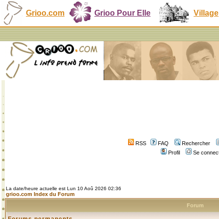
Grioo.com
Grioo Pour Elle
Village
RSS
FAQ
Rechercher
Profil
Se connect
La date/heure actuelle est Lun 10 Aoû 2026 02:36
grioo.com Index du Forum
Forum