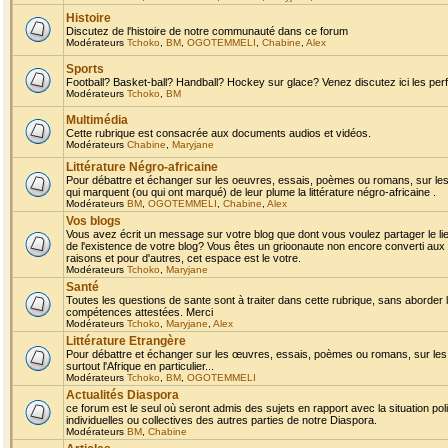
Histoire
Discutez de l'histoire de notre communauté dans ce forum
Modérateurs
Tchoko
,
BM
,
OGOTEMMELI
,
Chabine
,
Alex
Sports
Football? Basket-ball? Handball? Hockey sur glace? Venez discutez ici les perf
Modérateurs
Tchoko
,
BM
Multimédia
Cette rubrique est consacrée aux documents audios et vidéos.
Modérateurs
Chabine
,
Maryjane
Littérature Négro-africaine
Pour débattre et échanger sur les oeuvres, essais, poèmes ou romans, sur les
qui marquent (ou qui ont marqué) de leur plume la littérature négro-africaine .
Modérateurs
BM
,
OGOTEMMELI
,
Chabine
,
Alex
Vos blogs
Vous avez écrit un message sur votre blog que dont vous voulez partager le li
de l'existence de votre blog? Vous êtes un grioonaute non encore converti aux 
raisons et pour d'autres, cet espace est le votre.
Modérateurs
Tchoko
,
Maryjane
Santé
Toutes les questions de sante sont à traiter dans cette rubrique, sans aborder le
compétences attestées. Merci
Modérateurs
Tchoko
,
Maryjane
,
Alex
Littérature Etrangère
Pour débattre et échanger sur les œuvres, essais, poèmes ou romans, sur les
surtout l'Afrique en particulier...
Modérateurs
Tchoko
,
BM
,
OGOTEMMELI
Actualités Diaspora
ce forum est le seul où seront admis des sujets en rapport avec la situation pol
individuelles ou collectives des autres parties de notre Diaspora.
Modérateurs
BM
,
Chabine