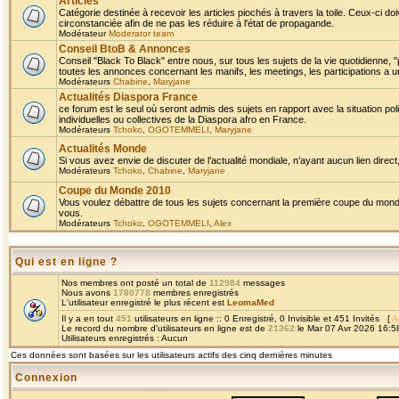
Articles
Catégorie destinée à recevoir les articles piochés à travers la toile. Ceux-ci doi
circonstanciée afin de ne pas les réduire à l'état de propagande.
Modérateur
Moderator team
Conseil BtoB & Annonces
Conseil "Black To Black" entre nous, sur tous les sujets de la vie quotidienne, "
toutes les annonces concernant les manifs, les meetings, les participations a un
Modérateurs
Chabine
,
Maryjane
Actualités Diaspora France
ce forum est le seul où seront admis des sujets en rapport avec la situation pol
individuelles ou collectives de la Diaspora afro en France.
Modérateurs
Tchoko
,
OGOTEMMELI
,
Maryjane
Actualités Monde
Si vous avez envie de discuter de l’actualité mondiale, n’ayant aucun lien direct, 
Modérateurs
Tchoko
,
Chabine
,
Maryjane
Coupe du Monde 2010
Vous voulez débattre de tous les sujets concernant la première coupe du monde 
vous.
Modérateurs
Tchoko
,
OGOTEMMELI
,
Alex
Qui est en ligne ?
Nos membres ont posté un total de
112984
messages
Nous avons
1780778
membres enregistrés
L'utilisateur enregistré le plus récent est
LeomaMed
Il y a en tout
451
utilisateurs en ligne :: 0 Enregistré, 0 Invisible et 451 Invités [
A
Le record du nombre d'utilisateurs en ligne est de
21362
le Mar 07 Avr 2026 16:5
Utilisateurs enregistrés : Aucun
Ces données sont basées sur les utilisateurs actifs des cinq dernières minutes
Connexion