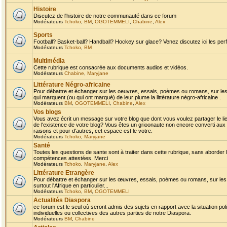
Histoire
Discutez de l'histoire de notre communauté dans ce forum
Modérateurs
Tchoko
,
BM
,
OGOTEMMELI
,
Chabine
,
Alex
Sports
Football? Basket-ball? Handball? Hockey sur glace? Venez discutez ici les perf
Modérateurs
Tchoko
,
BM
Multimédia
Cette rubrique est consacrée aux documents audios et vidéos.
Modérateurs
Chabine
,
Maryjane
Littérature Négro-africaine
Pour débattre et échanger sur les oeuvres, essais, poèmes ou romans, sur les
qui marquent (ou qui ont marqué) de leur plume la littérature négro-africaine .
Modérateurs
BM
,
OGOTEMMELI
,
Chabine
,
Alex
Vos blogs
Vous avez écrit un message sur votre blog que dont vous voulez partager le li
de l'existence de votre blog? Vous êtes un grioonaute non encore converti aux 
raisons et pour d'autres, cet espace est le votre.
Modérateurs
Tchoko
,
Maryjane
Santé
Toutes les questions de sante sont à traiter dans cette rubrique, sans aborder le
compétences attestées. Merci
Modérateurs
Tchoko
,
Maryjane
,
Alex
Littérature Etrangère
Pour débattre et échanger sur les œuvres, essais, poèmes ou romans, sur les
surtout l'Afrique en particulier...
Modérateurs
Tchoko
,
BM
,
OGOTEMMELI
Actualités Diaspora
ce forum est le seul où seront admis des sujets en rapport avec la situation pol
individuelles ou collectives des autres parties de notre Diaspora.
Modérateurs
BM
,
Chabine