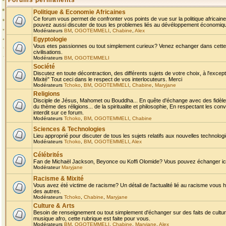
Forums permanents
Politique & Economie Africaines
Ce forum vous permet de confronter vos points de vue sur la politique africaine,
pouvez aussi discuter de tous les problemes liés au dévéloppement économique 
Modérateurs
BM
,
OGOTEMMELI
,
Chabine
,
Alex
Egyptologie
Vous etes passionnes ou tout simplement curieux? Venez echanger dans cette ru
civilisations.
Modérateurs
BM
,
OGOTEMMELI
Société
Discutez en toute décontraction, des différents sujets de votre choix, à l'exce
Mixité" Tout ceci dans le respect de vos interlocuteurs. Merci
Modérateurs
Tchoko
,
BM
,
OGOTEMMELI
,
Chabine
,
Maryjane
Religions
Disciple de Jésus, Mahomet ou Bouddha... En quête d'échange avec des fidèles
du thème des réligions... de la spiritualite et philosophie, En respectant les 
interdit sur ce forum.
Modérateurs
Tchoko
,
BM
,
OGOTEMMELI
,
Chabine
Sciences & Technologies
Lieu approprié pour discuter de tous les sujets relatifs aux nouvelles technolo
Modérateurs
Tchoko
,
BM
,
OGOTEMMELI
,
Alex
Célébrités
Fan de Michaël Jackson, Beyonce ou Koffi Olomide? Vous pouvez échanger ici l
Modérateur
Maryjane
Racisme & Mixité
Vous avez été victime de racisme? Un détail de l'actualité lié au racisme vous 
des autres.
Modérateurs
Tchoko
,
Chabine
,
Maryjane
Culture & Arts
Besoin de renseignement ou tout simplement d'échanger sur des faits de culture,
musique afro, cette rubrique est faite pour vous.
Modérateurs
BM
,
OGOTEMMELI
,
Chabine
,
Maryjane
,
Alex