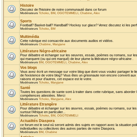
Histoire
Discutez de l'histoire de notre communauté dans ce forum
Modérateurs
Tchoko
,
BM
,
OGOTEMMELI
,
Chabine
,
Alex
Sports
Football? Basket-ball? Handball? Hockey sur glace? Venez discutez ici les perf
Modérateurs
Tchoko
,
BM
Multimédia
Cette rubrique est consacrée aux documents audios et vidéos.
Modérateurs
Chabine
,
Maryjane
Littérature Négro-africaine
Pour débattre et échanger sur les oeuvres, essais, poèmes ou romans, sur les
qui marquent (ou qui ont marqué) de leur plume la littérature négro-africaine .
Modérateurs
BM
,
OGOTEMMELI
,
Chabine
,
Alex
Vos blogs
Vous avez écrit un message sur votre blog que dont vous voulez partager le li
de l'existence de votre blog? Vous êtes un grioonaute non encore converti aux 
raisons et pour d'autres, cet espace est le votre.
Modérateurs
Tchoko
,
Maryjane
Santé
Toutes les questions de sante sont à traiter dans cette rubrique, sans aborder le
compétences attestées. Merci
Modérateurs
Tchoko
,
Maryjane
,
Alex
Littérature Etrangère
Pour débattre et échanger sur les œuvres, essais, poèmes ou romans, sur les
surtout l'Afrique en particulier...
Modérateurs
Tchoko
,
BM
,
OGOTEMMELI
Actualités Diaspora
ce forum est le seul où seront admis des sujets en rapport avec la situation pol
individuelles ou collectives des autres parties de notre Diaspora.
Modérateurs
BM
,
Chabine