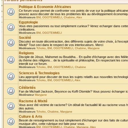
Forums permanents
Politique & Economie Africaines
Ce forum vous permet de confronter vos points de vue sur la politique africaine,
pouvez aussi discuter de tous les problemes liés au dévéloppement économique 
Modérateurs
BM
,
OGOTEMMELI
,
Chabine
,
Alex
Egyptologie
Vous etes passionnes ou tout simplement curieux? Venez echanger dans cette ru
civilisations.
Modérateurs
BM
,
OGOTEMMELI
Société
Discutez en toute décontraction, des différents sujets de votre choix, à l'exce
Mixité" Tout ceci dans le respect de vos interlocuteurs. Merci
Modérateurs
Tchoko
,
BM
,
OGOTEMMELI
,
Chabine
,
Maryjane
Religions
Disciple de Jésus, Mahomet ou Bouddha... En quête d'échange avec des fidèles
du thème des réligions... de la spiritualite et philosophie, En respectant les 
interdit sur ce forum.
Modérateurs
Tchoko
,
BM
,
OGOTEMMELI
,
Chabine
Sciences & Technologies
Lieu approprié pour discuter de tous les sujets relatifs aux nouvelles technolo
Modérateurs
Tchoko
,
BM
,
OGOTEMMELI
,
Alex
Célébrités
Fan de Michaël Jackson, Beyonce ou Koffi Olomide? Vous pouvez échanger ici l
Modérateur
Maryjane
Racisme & Mixité
Vous avez été victime de racisme? Un détail de l'actualité lié au racisme vous 
des autres.
Modérateurs
Tchoko
,
Chabine
,
Maryjane
Culture & Arts
Besoin de renseignement ou tout simplement d'échanger sur des faits de culture,
musique afro, cette rubrique est faite pour vous.
Modérateurs
BM
,
OGOTEMMELI
,
Chabine
,
Maryjane
,
Alex