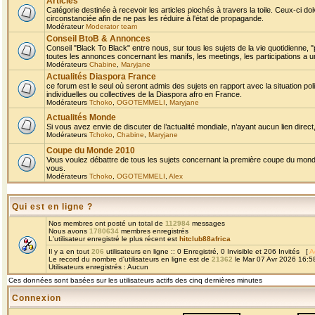
Articles
Catégorie destinée à recevoir les articles piochés à travers la toile. Ceux-ci doi
circonstanciée afin de ne pas les réduire à l'état de propagande.
Modérateur
Moderator team
Conseil BtoB & Annonces
Conseil "Black To Black" entre nous, sur tous les sujets de la vie quotidienne, "
toutes les annonces concernant les manifs, les meetings, les participations a un
Modérateurs
Chabine
,
Maryjane
Actualités Diaspora France
ce forum est le seul où seront admis des sujets en rapport avec la situation pol
individuelles ou collectives de la Diaspora afro en France.
Modérateurs
Tchoko
,
OGOTEMMELI
,
Maryjane
Actualités Monde
Si vous avez envie de discuter de l’actualité mondiale, n’ayant aucun lien direct, 
Modérateurs
Tchoko
,
Chabine
,
Maryjane
Coupe du Monde 2010
Vous voulez débattre de tous les sujets concernant la première coupe du monde 
vous.
Modérateurs
Tchoko
,
OGOTEMMELI
,
Alex
Qui est en ligne ?
Nos membres ont posté un total de
112984
messages
Nous avons
1780634
membres enregistrés
L'utilisateur enregistré le plus récent est
hitclub88africa
Il y a en tout
206
utilisateurs en ligne :: 0 Enregistré, 0 Invisible et 206 Invités [
A
Le record du nombre d'utilisateurs en ligne est de
21362
le Mar 07 Avr 2026 16:5
Utilisateurs enregistrés : Aucun
Ces données sont basées sur les utilisateurs actifs des cinq dernières minutes
Connexion