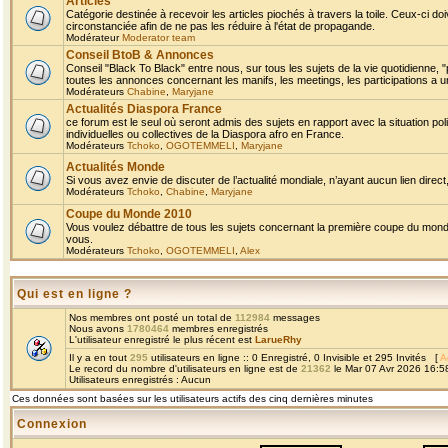
Articles
Catégorie destinée à recevoir les articles piochés à travers la toile. Ceux-ci doi
circonstanciée afin de ne pas les réduire à l'état de propagande.
Modérateur
Moderator team
Conseil BtoB & Annonces
Conseil "Black To Black" entre nous, sur tous les sujets de la vie quotidienne, "
toutes les annonces concernant les manifs, les meetings, les participations a un
Modérateurs
Chabine
,
Maryjane
Actualités Diaspora France
ce forum est le seul où seront admis des sujets en rapport avec la situation pol
individuelles ou collectives de la Diaspora afro en France.
Modérateurs
Tchoko
,
OGOTEMMELI
,
Maryjane
Actualités Monde
Si vous avez envie de discuter de l’actualité mondiale, n’ayant aucun lien direct, 
Modérateurs
Tchoko
,
Chabine
,
Maryjane
Coupe du Monde 2010
Vous voulez débattre de tous les sujets concernant la première coupe du monde 
vous.
Modérateurs
Tchoko
,
OGOTEMMELI
,
Alex
Qui est en ligne ?
Nos membres ont posté un total de
112984
messages
Nous avons
1780464
membres enregistrés
L'utilisateur enregistré le plus récent est
LarueRhy
Il y a en tout
295
utilisateurs en ligne :: 0 Enregistré, 0 Invisible et 295 Invités [
A
Le record du nombre d'utilisateurs en ligne est de
21362
le Mar 07 Avr 2026 16:5
Utilisateurs enregistrés : Aucun
Ces données sont basées sur les utilisateurs actifs des cinq dernières minutes
Connexion