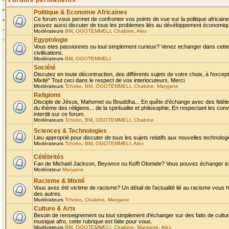
Forums permanents
Politique & Economie Africaines
Ce forum vous permet de confronter vos points de vue sur la politique africaine,
pouvez aussi discuter de tous les problemes liés au dévéloppement économique 
Modérateurs
BM
,
OGOTEMMELI
,
Chabine
,
Alex
Egyptologie
Vous etes passionnes ou tout simplement curieux? Venez echanger dans cette ru
civilisations.
Modérateurs
BM
,
OGOTEMMELI
Société
Discutez en toute décontraction, des différents sujets de votre choix, à l'exce
Mixité" Tout ceci dans le respect de vos interlocuteurs. Merci
Modérateurs
Tchoko
,
BM
,
OGOTEMMELI
,
Chabine
,
Maryjane
Religions
Disciple de Jésus, Mahomet ou Bouddha... En quête d'échange avec des fidèles
du thème des réligions... de la spiritualite et philosophie, En respectant les 
interdit sur ce forum.
Modérateurs
Tchoko
,
BM
,
OGOTEMMELI
,
Chabine
Sciences & Technologies
Lieu approprié pour discuter de tous les sujets relatifs aux nouvelles technolo
Modérateurs
Tchoko
,
BM
,
OGOTEMMELI
,
Alex
Célébrités
Fan de Michaël Jackson, Beyonce ou Koffi Olomide? Vous pouvez échanger ici l
Modérateur
Maryjane
Racisme & Mixité
Vous avez été victime de racisme? Un détail de l'actualité lié au racisme vous 
des autres.
Modérateurs
Tchoko
,
Chabine
,
Maryjane
Culture & Arts
Besoin de renseignement ou tout simplement d'échanger sur des faits de culture,
musique afro, cette rubrique est faite pour vous.
Modérateurs
BM
,
OGOTEMMELI
,
Chabine
,
Maryjane
,
Alex