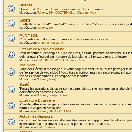
Histoire
Discutez de l'histoire de notre communauté dans ce forum
Modérateurs
Tchoko
,
BM
,
OGOTEMMELI
,
Chabine
,
Alex
Sports
Football? Basket-ball? Handball? Hockey sur glace? Venez discutez ici les perf
Modérateurs
Tchoko
,
BM
Multimédia
Cette rubrique est consacrée aux documents audios et vidéos.
Modérateurs
Chabine
,
Maryjane
Littérature Négro-africaine
Pour débattre et échanger sur les oeuvres, essais, poèmes ou romans, sur les
qui marquent (ou qui ont marqué) de leur plume la littérature négro-africaine .
Modérateurs
BM
,
OGOTEMMELI
,
Chabine
,
Alex
Vos blogs
Vous avez écrit un message sur votre blog que dont vous voulez partager le li
de l'existence de votre blog? Vous êtes un grioonaute non encore converti aux 
raisons et pour d'autres, cet espace est le votre.
Modérateurs
Tchoko
,
Maryjane
Santé
Toutes les questions de sante sont à traiter dans cette rubrique, sans aborder le
compétences attestées. Merci
Modérateurs
Tchoko
,
Maryjane
,
Alex
Littérature Etrangère
Pour débattre et échanger sur les œuvres, essais, poèmes ou romans, sur les
surtout l'Afrique en particulier...
Modérateurs
Tchoko
,
BM
,
OGOTEMMELI
Actualités Diaspora
ce forum est le seul où seront admis des sujets en rapport avec la situation pol
individuelles ou collectives des autres parties de notre Diaspora.
Modérateurs
BM
,
Chabine