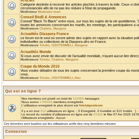
Articles
Catégorie destinée à recevoir les articles piochés à travers la toile. Ceux-ci doi
circonstanciée afin de ne pas les réduire à l'état de propagande.
Modérateur
Moderator team
Conseil BtoB & Annonces
Conseil "Black To Black" entre nous, sur tous les sujets de la vie quotidienne, "
toutes les annonces concernant les manifs, les meetings, les participations a un
Modérateurs
Chabine
,
Maryjane
Actualités Diaspora France
ce forum est le seul où seront admis des sujets en rapport avec la situation pol
individuelles ou collectives de la Diaspora afro en France.
Modérateurs
Tchoko
,
OGOTEMMELI
,
Maryjane
Actualités Monde
Si vous avez envie de discuter de l’actualité mondiale, n’ayant aucun lien direct, 
Modérateurs
Tchoko
,
Chabine
,
Maryjane
Coupe du Monde 2010
Vous voulez débattre de tous les sujets concernant la première coupe du monde 
vous.
Modérateurs
Tchoko
,
OGOTEMMELI
,
Alex
Qui est en ligne ?
Nos membres ont posté un total de
112984
messages
Nous avons
1780425
membres enregistrés
L'utilisateur enregistré le plus récent est
hitclubproitcom
Il y a en tout
312
utilisateurs en ligne :: 0 Enregistré, 0 Invisible et 312 Invités [
A
Le record du nombre d'utilisateurs en ligne est de
21362
le Mar 07 Avr 2026 16:5
Utilisateurs enregistrés : Aucun
Ces données sont basées sur les utilisateurs actifs des cinq dernières minutes
Connexion