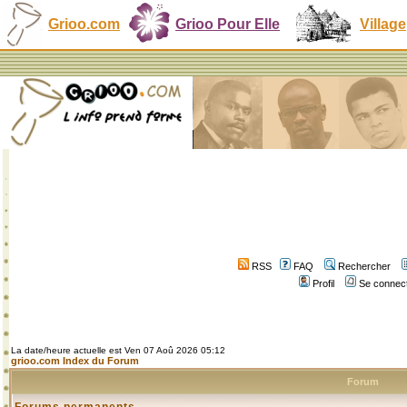
Grioo.com
Grioo Pour Elle
Village
RSS
FAQ
Rechercher
Profil
Se connect
La date/heure actuelle est Ven 07 Aoû 2026 05:12
grioo.com Index du Forum
Forum