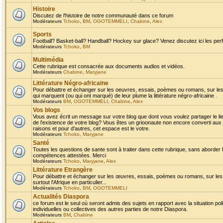
Histoire
Discutez de l'histoire de notre communauté dans ce forum
Modérateurs
Tchoko
,
BM
,
OGOTEMMELI
,
Chabine
,
Alex
Sports
Football? Basket-ball? Handball? Hockey sur glace? Venez discutez ici les perf
Modérateurs
Tchoko
,
BM
Multimédia
Cette rubrique est consacrée aux documents audios et vidéos.
Modérateurs
Chabine
,
Maryjane
Littérature Négro-africaine
Pour débattre et échanger sur les oeuvres, essais, poèmes ou romans, sur les
qui marquent (ou qui ont marqué) de leur plume la littérature négro-africaine .
Modérateurs
BM
,
OGOTEMMELI
,
Chabine
,
Alex
Vos blogs
Vous avez écrit un message sur votre blog que dont vous voulez partager le li
de l'existence de votre blog? Vous êtes un grioonaute non encore converti aux 
raisons et pour d'autres, cet espace est le votre.
Modérateurs
Tchoko
,
Maryjane
Santé
Toutes les questions de sante sont à traiter dans cette rubrique, sans aborder le
compétences attestées. Merci
Modérateurs
Tchoko
,
Maryjane
,
Alex
Littérature Etrangère
Pour débattre et échanger sur les œuvres, essais, poèmes ou romans, sur les
surtout l'Afrique en particulier...
Modérateurs
Tchoko
,
BM
,
OGOTEMMELI
Actualités Diaspora
ce forum est le seul où seront admis des sujets en rapport avec la situation pol
individuelles ou collectives des autres parties de notre Diaspora.
Modérateurs
BM
,
Chabine