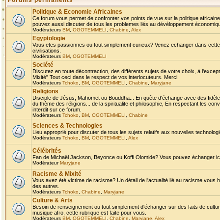
Forums permanents
Politique & Economie Africaines
Ce forum vous permet de confronter vos points de vue sur la politique africaine,
pouvez aussi discuter de tous les problemes liés au dévéloppement économique 
Modérateurs
BM
,
OGOTEMMELI
,
Chabine
,
Alex
Egyptologie
Vous etes passionnes ou tout simplement curieux? Venez echanger dans cette ru
civilisations.
Modérateurs
BM
,
OGOTEMMELI
Société
Discutez en toute décontraction, des différents sujets de votre choix, à l'exce
Mixité" Tout ceci dans le respect de vos interlocuteurs. Merci
Modérateurs
Tchoko
,
BM
,
OGOTEMMELI
,
Chabine
,
Maryjane
Religions
Disciple de Jésus, Mahomet ou Bouddha... En quête d'échange avec des fidèles
du thème des réligions... de la spiritualite et philosophie, En respectant les 
interdit sur ce forum.
Modérateurs
Tchoko
,
BM
,
OGOTEMMELI
,
Chabine
Sciences & Technologies
Lieu approprié pour discuter de tous les sujets relatifs aux nouvelles technolo
Modérateurs
Tchoko
,
BM
,
OGOTEMMELI
,
Alex
Célébrités
Fan de Michaël Jackson, Beyonce ou Koffi Olomide? Vous pouvez échanger ici l
Modérateur
Maryjane
Racisme & Mixité
Vous avez été victime de racisme? Un détail de l'actualité lié au racisme vous 
des autres.
Modérateurs
Tchoko
,
Chabine
,
Maryjane
Culture & Arts
Besoin de renseignement ou tout simplement d'échanger sur des faits de culture,
musique afro, cette rubrique est faite pour vous.
Modérateurs
BM
,
OGOTEMMELI
,
Chabine
,
Maryjane
,
Alex