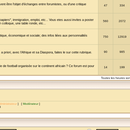
vent être l'objet d'échanges entre forumistes, ou d'une critique
47
334
papiers", immigration, emploi, etc... Vous etes aussi invites a poster
560
2072
 colloque, une table ronde, etc...
itique, économique et sociale; des infos liées aux personnalités
750
12919
90
985
a priori, avec l’Afrique et sa Diaspora, faites le sur cette rubrique.
de football organisée sur le continent africain ? Ce forum est pour
14
199
Toutes les heures so
dministrateur
] [
Modérateur
]
8