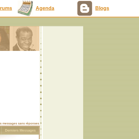
rums
Agenda
Blogs
les messages sans réponses
s
Derniers Messages