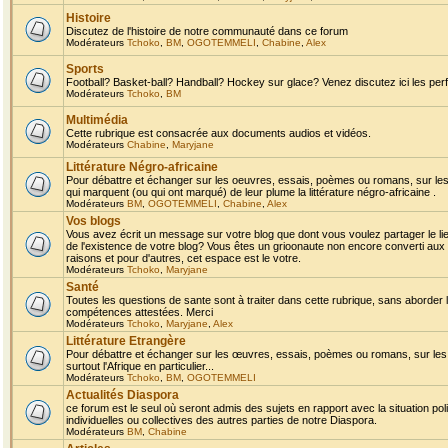
Histoire
Discutez de l'histoire de notre communauté dans ce forum
Modérateurs
Tchoko
,
BM
,
OGOTEMMELI
,
Chabine
,
Alex
Sports
Football? Basket-ball? Handball? Hockey sur glace? Venez discutez ici les perf
Modérateurs
Tchoko
,
BM
Multimédia
Cette rubrique est consacrée aux documents audios et vidéos.
Modérateurs
Chabine
,
Maryjane
Littérature Négro-africaine
Pour débattre et échanger sur les oeuvres, essais, poèmes ou romans, sur les
qui marquent (ou qui ont marqué) de leur plume la littérature négro-africaine .
Modérateurs
BM
,
OGOTEMMELI
,
Chabine
,
Alex
Vos blogs
Vous avez écrit un message sur votre blog que dont vous voulez partager le li
de l'existence de votre blog? Vous êtes un grioonaute non encore converti aux 
raisons et pour d'autres, cet espace est le votre.
Modérateurs
Tchoko
,
Maryjane
Santé
Toutes les questions de sante sont à traiter dans cette rubrique, sans aborder le
compétences attestées. Merci
Modérateurs
Tchoko
,
Maryjane
,
Alex
Littérature Etrangère
Pour débattre et échanger sur les œuvres, essais, poèmes ou romans, sur les
surtout l'Afrique en particulier...
Modérateurs
Tchoko
,
BM
,
OGOTEMMELI
Actualités Diaspora
ce forum est le seul où seront admis des sujets en rapport avec la situation pol
individuelles ou collectives des autres parties de notre Diaspora.
Modérateurs
BM
,
Chabine