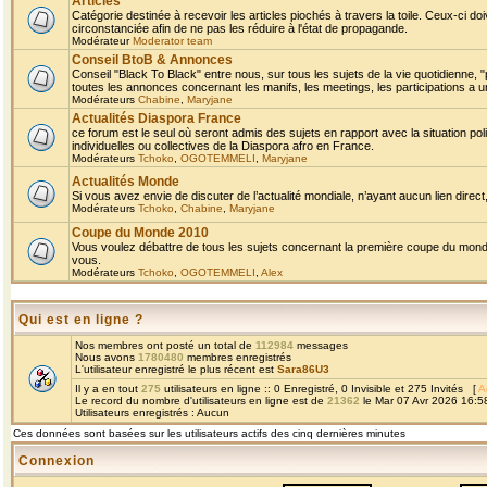
Articles
Catégorie destinée à recevoir les articles piochés à travers la toile. Ceux-ci doi
circonstanciée afin de ne pas les réduire à l'état de propagande.
Modérateur
Moderator team
Conseil BtoB & Annonces
Conseil "Black To Black" entre nous, sur tous les sujets de la vie quotidienne, "
toutes les annonces concernant les manifs, les meetings, les participations a un
Modérateurs
Chabine
,
Maryjane
Actualités Diaspora France
ce forum est le seul où seront admis des sujets en rapport avec la situation pol
individuelles ou collectives de la Diaspora afro en France.
Modérateurs
Tchoko
,
OGOTEMMELI
,
Maryjane
Actualités Monde
Si vous avez envie de discuter de l’actualité mondiale, n’ayant aucun lien direct, 
Modérateurs
Tchoko
,
Chabine
,
Maryjane
Coupe du Monde 2010
Vous voulez débattre de tous les sujets concernant la première coupe du monde 
vous.
Modérateurs
Tchoko
,
OGOTEMMELI
,
Alex
Qui est en ligne ?
Nos membres ont posté un total de
112984
messages
Nous avons
1780480
membres enregistrés
L'utilisateur enregistré le plus récent est
Sara86U3
Il y a en tout
275
utilisateurs en ligne :: 0 Enregistré, 0 Invisible et 275 Invités [
A
Le record du nombre d'utilisateurs en ligne est de
21362
le Mar 07 Avr 2026 16:5
Utilisateurs enregistrés : Aucun
Ces données sont basées sur les utilisateurs actifs des cinq dernières minutes
Connexion