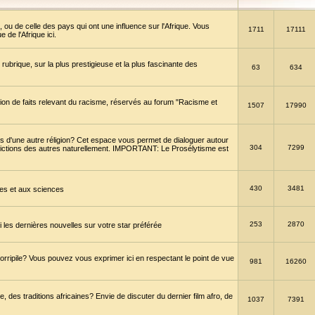
 ou de celle des pays qui ont une influence sur l'Afrique. Vous
1711
17111
de l'Afrique ici.
brique, sur la plus prestigieuse et la plus fascinante des
63
634
ption de faits relevant du racisme, réservés au forum "Racisme et
1507
17990
 d'une autre réligion? Cet espace vous permet de dialoguer autour
304
7299
convictions des autres naturellement. IMPORTANT: Le Prosélytisme est
430
3481
gies et aux sciences
253
2870
es dernières nouvelles sur votre star préférée
horripile? Vous pouvez vous exprimer ici en respectant le point de vue
981
16260
 des traditions africaines? Envie de discuter du dernier film afro, de
1037
7391