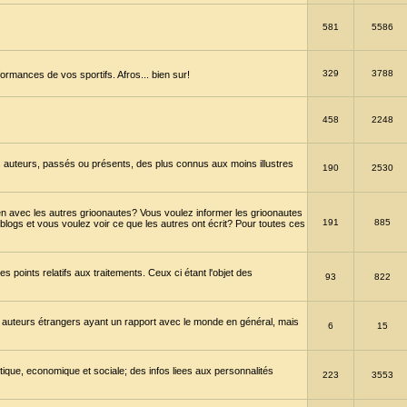
581
5586
329
3788
ormances de vos sportifs. Afros... bien sur!
458
2248
 auteurs, passés ou présents, des plus connus aux moins illustres
190
2530
en avec les autres grioonautes? Vous voulez informer les grioonautes
191
885
blogs et vous voulez voir ce que les autres ont écrit? Pour toutes ces
s points relatifs aux traitements. Ceux ci étant l'objet des
93
822
 auteurs étrangers ayant un rapport avec le monde en général, mais
6
15
itique, economique et sociale; des infos liees aux personnalités
223
3553