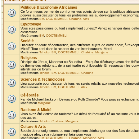
Forums permanents
Politique & Economie Africaines
Ce forum vous permet de confronter vos points de vue sur la politique africaine,
pouvez aussi discuter de tous les problemes liés au dévéloppement économique 
Modérateurs
BM
,
OGOTEMMELI
,
Chabine
,
Alex
Egyptologie
Vous etes passionnes ou tout simplement curieux? Venez echanger dans cette ru
civilisations.
Modérateurs
BM
,
OGOTEMMELI
Société
Discutez en toute décontraction, des différents sujets de votre choix, à l'exce
Mixité" Tout ceci dans le respect de vos interlocuteurs. Merci
Modérateurs
Tchoko
,
BM
,
OGOTEMMELI
,
Chabine
,
Maryjane
Religions
Disciple de Jésus, Mahomet ou Bouddha... En quête d'échange avec des fidèles
du thème des réligions... de la spiritualite et philosophie, En respectant les 
interdit sur ce forum.
Modérateurs
Tchoko
,
BM
,
OGOTEMMELI
,
Chabine
Sciences & Technologies
Lieu approprié pour discuter de tous les sujets relatifs aux nouvelles technolo
Modérateurs
Tchoko
,
BM
,
OGOTEMMELI
,
Alex
Célébrités
Fan de Michaël Jackson, Beyonce ou Koffi Olomide? Vous pouvez échanger ici l
Modérateur
Maryjane
Racisme & Mixité
Vous avez été victime de racisme? Un détail de l'actualité lié au racisme vous 
des autres.
Modérateurs
Tchoko
,
Chabine
,
Maryjane
Culture & Arts
Besoin de renseignement ou tout simplement d'échanger sur des faits de culture,
musique afro, cette rubrique est faite pour vous.
Modérateurs
BM
,
OGOTEMMELI
,
Chabine
,
Maryjane
,
Alex