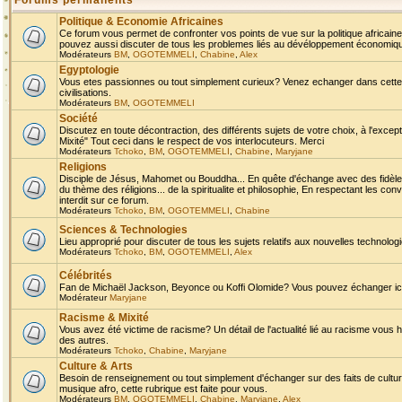
Forums permanents
Politique & Economie Africaines
Ce forum vous permet de confronter vos points de vue sur la politique africaine,
pouvez aussi discuter de tous les problemes liés au dévéloppement économique 
Modérateurs
BM
,
OGOTEMMELI
,
Chabine
,
Alex
Egyptologie
Vous etes passionnes ou tout simplement curieux? Venez echanger dans cette ru
civilisations.
Modérateurs
BM
,
OGOTEMMELI
Société
Discutez en toute décontraction, des différents sujets de votre choix, à l'exce
Mixité" Tout ceci dans le respect de vos interlocuteurs. Merci
Modérateurs
Tchoko
,
BM
,
OGOTEMMELI
,
Chabine
,
Maryjane
Religions
Disciple de Jésus, Mahomet ou Bouddha... En quête d'échange avec des fidèles
du thème des réligions... de la spiritualite et philosophie, En respectant les 
interdit sur ce forum.
Modérateurs
Tchoko
,
BM
,
OGOTEMMELI
,
Chabine
Sciences & Technologies
Lieu approprié pour discuter de tous les sujets relatifs aux nouvelles technolo
Modérateurs
Tchoko
,
BM
,
OGOTEMMELI
,
Alex
Célébrités
Fan de Michaël Jackson, Beyonce ou Koffi Olomide? Vous pouvez échanger ici l
Modérateur
Maryjane
Racisme & Mixité
Vous avez été victime de racisme? Un détail de l'actualité lié au racisme vous 
des autres.
Modérateurs
Tchoko
,
Chabine
,
Maryjane
Culture & Arts
Besoin de renseignement ou tout simplement d'échanger sur des faits de culture,
musique afro, cette rubrique est faite pour vous.
Modérateurs
BM
,
OGOTEMMELI
,
Chabine
,
Maryjane
,
Alex