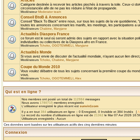
Articles
Catégorie destinée à recevoir les articles piochés à travers la toile. Ceux-ci doi
circonstanciée afin de ne pas les réduire à l'état de propagande.
Modérateur
Moderator team
Conseil BtoB & Annonces
Conseil "Black To Black" entre nous, sur tous les sujets de la vie quotidienne, "
toutes les annonces concernant les manifs, les meetings, les participations a un
Modérateurs
Chabine
,
Maryjane
Actualités Diaspora France
ce forum est le seul où seront admis des sujets en rapport avec la situation pol
individuelles ou collectives de la Diaspora afro en France.
Modérateurs
Tchoko
,
OGOTEMMELI
,
Maryjane
Actualités Monde
Si vous avez envie de discuter de l’actualité mondiale, n’ayant aucun lien direct, 
Modérateurs
Tchoko
,
Chabine
,
Maryjane
Coupe du Monde 2010
Vous voulez débattre de tous les sujets concernant la première coupe du monde 
vous.
Modérateurs
Tchoko
,
OGOTEMMELI
,
Alex
Qui est en ligne ?
Nos membres ont posté un total de
112984
messages
Nous avons
1780715
membres enregistrés
L'utilisateur enregistré le plus récent est
sunvin1com
Il y a en tout
384
utilisateurs en ligne :: 0 Enregistré, 0 Invisible et 384 Invités [
A
Le record du nombre d'utilisateurs en ligne est de
21362
le Mar 07 Avr 2026 16:5
Utilisateurs enregistrés : Aucun
Ces données sont basées sur les utilisateurs actifs des cinq dernières minutes
Connexion