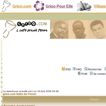
Grioo.com
Grioo Pour Elle
Village
RSS
FAQ
Rechercher
Profil
Se connect
La date/heure actuelle est Lun 10 Aoû 2026 04:46
grioo.com Index du Forum
Forum