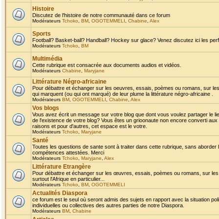
Histoire
Discutez de l'histoire de notre communauté dans ce forum
Modérateurs
Tchoko
,
BM
,
OGOTEMMELI
,
Chabine
,
Alex
Sports
Football? Basket-ball? Handball? Hockey sur glace? Venez discutez ici les perf
Modérateurs
Tchoko
,
BM
Multimédia
Cette rubrique est consacrée aux documents audios et vidéos.
Modérateurs
Chabine
,
Maryjane
Littérature Négro-africaine
Pour débattre et échanger sur les oeuvres, essais, poèmes ou romans, sur les
qui marquent (ou qui ont marqué) de leur plume la littérature négro-africaine .
Modérateurs
BM
,
OGOTEMMELI
,
Chabine
,
Alex
Vos blogs
Vous avez écrit un message sur votre blog que dont vous voulez partager le li
de l'existence de votre blog? Vous êtes un grioonaute non encore converti aux 
raisons et pour d'autres, cet espace est le votre.
Modérateurs
Tchoko
,
Maryjane
Santé
Toutes les questions de sante sont à traiter dans cette rubrique, sans aborder le
compétences attestées. Merci
Modérateurs
Tchoko
,
Maryjane
,
Alex
Littérature Etrangère
Pour débattre et échanger sur les œuvres, essais, poèmes ou romans, sur les
surtout l'Afrique en particulier...
Modérateurs
Tchoko
,
BM
,
OGOTEMMELI
Actualités Diaspora
ce forum est le seul où seront admis des sujets en rapport avec la situation pol
individuelles ou collectives des autres parties de notre Diaspora.
Modérateurs
BM
,
Chabine