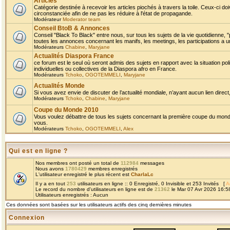
Articles
Catégorie destinée à recevoir les articles piochés à travers la toile. Ceux-ci doi
circonstanciée afin de ne pas les réduire à l'état de propagande.
Modérateur
Moderator team
Conseil BtoB & Annonces
Conseil "Black To Black" entre nous, sur tous les sujets de la vie quotidienne, "
toutes les annonces concernant les manifs, les meetings, les participations a un
Modérateurs
Chabine
,
Maryjane
Actualités Diaspora France
ce forum est le seul où seront admis des sujets en rapport avec la situation pol
individuelles ou collectives de la Diaspora afro en France.
Modérateurs
Tchoko
,
OGOTEMMELI
,
Maryjane
Actualités Monde
Si vous avez envie de discuter de l’actualité mondiale, n’ayant aucun lien direct, 
Modérateurs
Tchoko
,
Chabine
,
Maryjane
Coupe du Monde 2010
Vous voulez débattre de tous les sujets concernant la première coupe du monde 
vous.
Modérateurs
Tchoko
,
OGOTEMMELI
,
Alex
Qui est en ligne ?
Nos membres ont posté un total de
112984
messages
Nous avons
1780429
membres enregistrés
L'utilisateur enregistré le plus récent est
CharlaLc
Il y a en tout
253
utilisateurs en ligne :: 0 Enregistré, 0 Invisible et 253 Invités [
A
Le record du nombre d'utilisateurs en ligne est de
21362
le Mar 07 Avr 2026 16:5
Utilisateurs enregistrés : Aucun
Ces données sont basées sur les utilisateurs actifs des cinq dernières minutes
Connexion