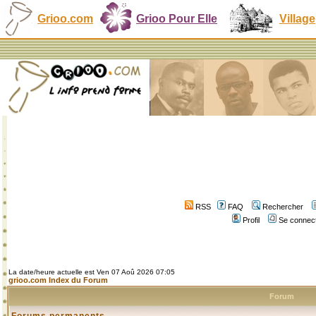
Grioo.com
Grioo Pour Elle
Village
RSS
FAQ
Rechercher
Profil
Se connect
La date/heure actuelle est Ven 07 Aoû 2026 07:05
grioo.com Index du Forum
Forum