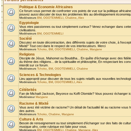
Forums permanents
Politique & Economie Africaines
Ce forum vous permet de confronter vos points de vue sur la politique africaine,
pouvez aussi discuter de tous les problemes liés au dévéloppement économique 
Modérateurs
BM
,
OGOTEMMELI
,
Chabine
,
Alex
Egyptologie
Vous etes passionnes ou tout simplement curieux? Venez echanger dans cette ru
civilisations.
Modérateurs
BM
,
OGOTEMMELI
Société
Discutez en toute décontraction, des différents sujets de votre choix, à l'exce
Mixité" Tout ceci dans le respect de vos interlocuteurs. Merci
Modérateurs
Tchoko
,
BM
,
OGOTEMMELI
,
Chabine
,
Maryjane
Religions
Disciple de Jésus, Mahomet ou Bouddha... En quête d'échange avec des fidèles
du thème des réligions... de la spiritualite et philosophie, En respectant les 
interdit sur ce forum.
Modérateurs
Tchoko
,
BM
,
OGOTEMMELI
,
Chabine
Sciences & Technologies
Lieu approprié pour discuter de tous les sujets relatifs aux nouvelles technolo
Modérateurs
Tchoko
,
BM
,
OGOTEMMELI
,
Alex
Célébrités
Fan de Michaël Jackson, Beyonce ou Koffi Olomide? Vous pouvez échanger ici l
Modérateur
Maryjane
Racisme & Mixité
Vous avez été victime de racisme? Un détail de l'actualité lié au racisme vous 
des autres.
Modérateurs
Tchoko
,
Chabine
,
Maryjane
Culture & Arts
Besoin de renseignement ou tout simplement d'échanger sur des faits de culture,
musique afro, cette rubrique est faite pour vous.
Modérateurs
BM
,
OGOTEMMELI
,
Chabine
,
Maryjane
,
Alex