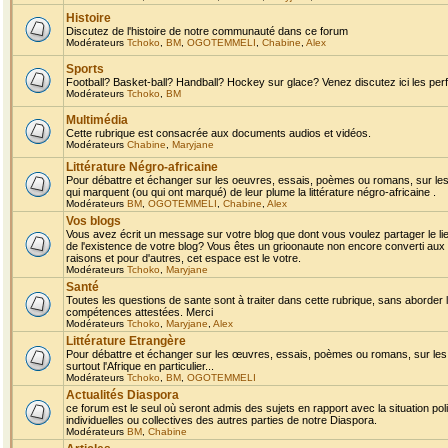
Histoire
Discutez de l'histoire de notre communauté dans ce forum
Modérateurs
Tchoko
,
BM
,
OGOTEMMELI
,
Chabine
,
Alex
Sports
Football? Basket-ball? Handball? Hockey sur glace? Venez discutez ici les perf
Modérateurs
Tchoko
,
BM
Multimédia
Cette rubrique est consacrée aux documents audios et vidéos.
Modérateurs
Chabine
,
Maryjane
Littérature Négro-africaine
Pour débattre et échanger sur les oeuvres, essais, poèmes ou romans, sur les
qui marquent (ou qui ont marqué) de leur plume la littérature négro-africaine .
Modérateurs
BM
,
OGOTEMMELI
,
Chabine
,
Alex
Vos blogs
Vous avez écrit un message sur votre blog que dont vous voulez partager le li
de l'existence de votre blog? Vous êtes un grioonaute non encore converti aux 
raisons et pour d'autres, cet espace est le votre.
Modérateurs
Tchoko
,
Maryjane
Santé
Toutes les questions de sante sont à traiter dans cette rubrique, sans aborder le
compétences attestées. Merci
Modérateurs
Tchoko
,
Maryjane
,
Alex
Littérature Etrangère
Pour débattre et échanger sur les œuvres, essais, poèmes ou romans, sur les
surtout l'Afrique en particulier...
Modérateurs
Tchoko
,
BM
,
OGOTEMMELI
Actualités Diaspora
ce forum est le seul où seront admis des sujets en rapport avec la situation pol
individuelles ou collectives des autres parties de notre Diaspora.
Modérateurs
BM
,
Chabine