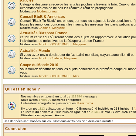
Articles
Catégorie destinée à recevoir les articles piochés à travers la toile. Ceux-ci doi
circonstanciée afin de ne pas les réduire à l'état de propagande.
Modérateur
Moderator team
Conseil BtoB & Annonces
Conseil "Black To Black" entre nous, sur tous les sujets de la vie quotidienne, "
toutes les annonces concernant les manifs, les meetings, les participations a un
Modérateurs
Chabine
,
Maryjane
Actualités Diaspora France
ce forum est le seul où seront admis des sujets en rapport avec la situation pol
individuelles ou collectives de la Diaspora afro en France.
Modérateurs
Tchoko
,
OGOTEMMELI
,
Maryjane
Actualités Monde
Si vous avez envie de discuter de l’actualité mondiale, n’ayant aucun lien direct, 
Modérateurs
Tchoko
,
Chabine
,
Maryjane
Coupe du Monde 2010
Vous voulez débattre de tous les sujets concernant la première coupe du monde 
vous.
Modérateurs
Tchoko
,
OGOTEMMELI
,
Alex
Qui est en ligne ?
Nos membres ont posté un total de
112984
messages
Nous avons
1780600
membres enregistrés
L'utilisateur enregistré le plus récent est
KamTruma
Il y a en tout
213
utilisateurs en ligne :: 0 Enregistré, 0 Invisible et 213 Invités [
A
Le record du nombre d'utilisateurs en ligne est de
21362
le Mar 07 Avr 2026 16:5
Utilisateurs enregistrés : Aucun
Ces données sont basées sur les utilisateurs actifs des cinq dernières minutes
Connexion