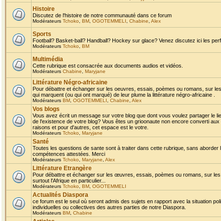
Histoire
Discutez de l'histoire de notre communauté dans ce forum
Modérateurs
Tchoko
,
BM
,
OGOTEMMELI
,
Chabine
,
Alex
Sports
Football? Basket-ball? Handball? Hockey sur glace? Venez discutez ici les perf
Modérateurs
Tchoko
,
BM
Multimédia
Cette rubrique est consacrée aux documents audios et vidéos.
Modérateurs
Chabine
,
Maryjane
Littérature Négro-africaine
Pour débattre et échanger sur les oeuvres, essais, poèmes ou romans, sur les
qui marquent (ou qui ont marqué) de leur plume la littérature négro-africaine .
Modérateurs
BM
,
OGOTEMMELI
,
Chabine
,
Alex
Vos blogs
Vous avez écrit un message sur votre blog que dont vous voulez partager le li
de l'existence de votre blog? Vous êtes un grioonaute non encore converti aux 
raisons et pour d'autres, cet espace est le votre.
Modérateurs
Tchoko
,
Maryjane
Santé
Toutes les questions de sante sont à traiter dans cette rubrique, sans aborder le
compétences attestées. Merci
Modérateurs
Tchoko
,
Maryjane
,
Alex
Littérature Etrangère
Pour débattre et échanger sur les œuvres, essais, poèmes ou romans, sur les
surtout l'Afrique en particulier...
Modérateurs
Tchoko
,
BM
,
OGOTEMMELI
Actualités Diaspora
ce forum est le seul où seront admis des sujets en rapport avec la situation pol
individuelles ou collectives des autres parties de notre Diaspora.
Modérateurs
BM
,
Chabine