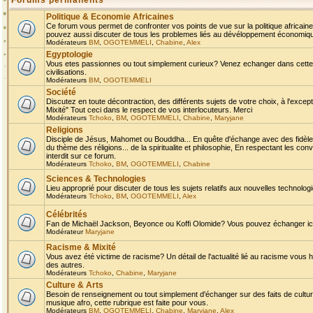
Forums permanents
Politique & Economie Africaines
Ce forum vous permet de confronter vos points de vue sur la politique africaine,
pouvez aussi discuter de tous les problemes liés au dévéloppement économique 
Modérateurs
BM
,
OGOTEMMELI
,
Chabine
,
Alex
Egyptologie
Vous etes passionnes ou tout simplement curieux? Venez echanger dans cette ru
civilisations.
Modérateurs
BM
,
OGOTEMMELI
Société
Discutez en toute décontraction, des différents sujets de votre choix, à l'exce
Mixité" Tout ceci dans le respect de vos interlocuteurs. Merci
Modérateurs
Tchoko
,
BM
,
OGOTEMMELI
,
Chabine
,
Maryjane
Religions
Disciple de Jésus, Mahomet ou Bouddha... En quête d'échange avec des fidèles
du thème des réligions... de la spiritualite et philosophie, En respectant les 
interdit sur ce forum.
Modérateurs
Tchoko
,
BM
,
OGOTEMMELI
,
Chabine
Sciences & Technologies
Lieu approprié pour discuter de tous les sujets relatifs aux nouvelles technolo
Modérateurs
Tchoko
,
BM
,
OGOTEMMELI
,
Alex
Célébrités
Fan de Michaël Jackson, Beyonce ou Koffi Olomide? Vous pouvez échanger ici l
Modérateur
Maryjane
Racisme & Mixité
Vous avez été victime de racisme? Un détail de l'actualité lié au racisme vous 
des autres.
Modérateurs
Tchoko
,
Chabine
,
Maryjane
Culture & Arts
Besoin de renseignement ou tout simplement d'échanger sur des faits de culture,
musique afro, cette rubrique est faite pour vous.
Modérateurs
BM
,
OGOTEMMELI
,
Chabine
,
Maryjane
,
Alex