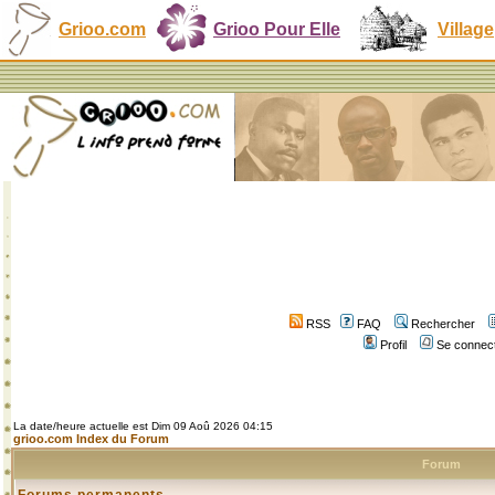
Grioo.com
Grioo Pour Elle
Village
RSS
FAQ
Rechercher
Profil
Se connect
La date/heure actuelle est Dim 09 Aoû 2026 04:15
grioo.com Index du Forum
Forum