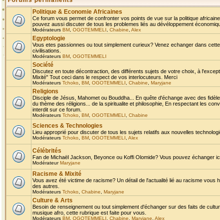
Forums permanents
Politique & Economie Africaines
Ce forum vous permet de confronter vos points de vue sur la politique africaine,
pouvez aussi discuter de tous les problemes liés au dévéloppement économique 
Modérateurs
BM
,
OGOTEMMELI
,
Chabine
,
Alex
Egyptologie
Vous etes passionnes ou tout simplement curieux? Venez echanger dans cette ru
civilisations.
Modérateurs
BM
,
OGOTEMMELI
Société
Discutez en toute décontraction, des différents sujets de votre choix, à l'exce
Mixité" Tout ceci dans le respect de vos interlocuteurs. Merci
Modérateurs
Tchoko
,
BM
,
OGOTEMMELI
,
Chabine
,
Maryjane
Religions
Disciple de Jésus, Mahomet ou Bouddha... En quête d'échange avec des fidèles
du thème des réligions... de la spiritualite et philosophie, En respectant les 
interdit sur ce forum.
Modérateurs
Tchoko
,
BM
,
OGOTEMMELI
,
Chabine
Sciences & Technologies
Lieu approprié pour discuter de tous les sujets relatifs aux nouvelles technolo
Modérateurs
Tchoko
,
BM
,
OGOTEMMELI
,
Alex
Célébrités
Fan de Michaël Jackson, Beyonce ou Koffi Olomide? Vous pouvez échanger ici l
Modérateur
Maryjane
Racisme & Mixité
Vous avez été victime de racisme? Un détail de l'actualité lié au racisme vous 
des autres.
Modérateurs
Tchoko
,
Chabine
,
Maryjane
Culture & Arts
Besoin de renseignement ou tout simplement d'échanger sur des faits de culture,
musique afro, cette rubrique est faite pour vous.
Modérateurs
BM
,
OGOTEMMELI
,
Chabine
,
Maryjane
,
Alex