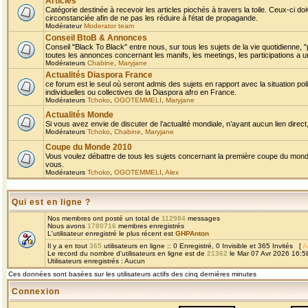
Articles
Catégorie destinée à recevoir les articles piochés à travers la toile. Ceux-ci doi
circonstanciée afin de ne pas les réduire à l'état de propagande.
Modérateur
Moderator team
Conseil BtoB & Annonces
Conseil "Black To Black" entre nous, sur tous les sujets de la vie quotidienne, "
toutes les annonces concernant les manifs, les meetings, les participations a un
Modérateurs
Chabine
,
Maryjane
Actualités Diaspora France
ce forum est le seul où seront admis des sujets en rapport avec la situation pol
individuelles ou collectives de la Diaspora afro en France.
Modérateurs
Tchoko
,
OGOTEMMELI
,
Maryjane
Actualités Monde
Si vous avez envie de discuter de l’actualité mondiale, n’ayant aucun lien direct, 
Modérateurs
Tchoko
,
Chabine
,
Maryjane
Coupe du Monde 2010
Vous voulez débattre de tous les sujets concernant la première coupe du monde 
vous.
Modérateurs
Tchoko
,
OGOTEMMELI
,
Alex
Qui est en ligne ?
Nos membres ont posté un total de
112984
messages
Nous avons
1780716
membres enregistrés
L'utilisateur enregistré le plus récent est
GHPAnton
Il y a en tout
365
utilisateurs en ligne :: 0 Enregistré, 0 Invisible et 365 Invités [
A
Le record du nombre d'utilisateurs en ligne est de
21362
le Mar 07 Avr 2026 16:5
Utilisateurs enregistrés : Aucun
Ces données sont basées sur les utilisateurs actifs des cinq dernières minutes
Connexion