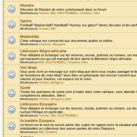
Histoire
Discutez de l'histoire de notre communauté dans ce forum
Modérateurs
Tchoko
,
BM
,
OGOTEMMELI
,
Chabine
,
Alex
Sports
Football? Basket-ball? Handball? Hockey sur glace? Venez discutez ici les perf
Modérateurs
Tchoko
,
BM
Multimédia
Cette rubrique est consacrée aux documents audios et vidéos.
Modérateurs
Chabine
,
Maryjane
Littérature Négro-africaine
Pour débattre et échanger sur les oeuvres, essais, poèmes ou romans, sur les
qui marquent (ou qui ont marqué) de leur plume la littérature négro-africaine .
Modérateurs
BM
,
OGOTEMMELI
,
Chabine
,
Alex
Vos blogs
Vous avez écrit un message sur votre blog que dont vous voulez partager le li
de l'existence de votre blog? Vous êtes un grioonaute non encore converti aux 
raisons et pour d'autres, cet espace est le votre.
Modérateurs
Tchoko
,
Maryjane
Santé
Toutes les questions de sante sont à traiter dans cette rubrique, sans aborder le
compétences attestées. Merci
Modérateurs
Tchoko
,
Maryjane
,
Alex
Littérature Etrangère
Pour débattre et échanger sur les œuvres, essais, poèmes ou romans, sur les
surtout l'Afrique en particulier...
Modérateurs
Tchoko
,
BM
,
OGOTEMMELI
Actualités Diaspora
ce forum est le seul où seront admis des sujets en rapport avec la situation pol
individuelles ou collectives des autres parties de notre Diaspora.
Modérateurs
BM
,
Chabine