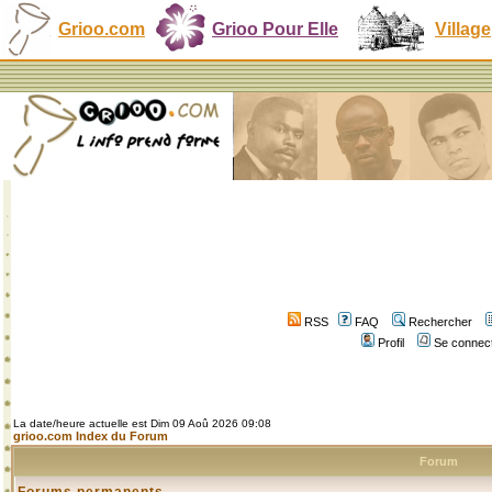
Grioo.com
Grioo Pour Elle
Village
RSS
FAQ
Rechercher
Profil
Se connect
La date/heure actuelle est Dim 09 Aoû 2026 09:08
grioo.com Index du Forum
Forum