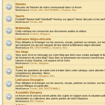
Histoire
Discutez de l'histoire de notre communauté dans ce forum
Modérateurs
Tchoko
,
BM
,
OGOTEMMELI
,
Chabine
,
Alex
Sports
Football? Basket-ball? Handball? Hockey sur glace? Venez discutez ici les perf
Modérateurs
Tchoko
,
BM
Multimédia
Cette rubrique est consacrée aux documents audios et vidéos.
Modérateurs
Chabine
,
Maryjane
Littérature Négro-africaine
Pour débattre et échanger sur les oeuvres, essais, poèmes ou romans, sur les
qui marquent (ou qui ont marqué) de leur plume la littérature négro-africaine .
Modérateurs
BM
,
OGOTEMMELI
,
Chabine
,
Alex
Vos blogs
Vous avez écrit un message sur votre blog que dont vous voulez partager le li
de l'existence de votre blog? Vous êtes un grioonaute non encore converti aux 
raisons et pour d'autres, cet espace est le votre.
Modérateurs
Tchoko
,
Maryjane
Santé
Toutes les questions de sante sont à traiter dans cette rubrique, sans aborder le
compétences attestées. Merci
Modérateurs
Tchoko
,
Maryjane
,
Alex
Littérature Etrangère
Pour débattre et échanger sur les œuvres, essais, poèmes ou romans, sur les
surtout l'Afrique en particulier...
Modérateurs
Tchoko
,
BM
,
OGOTEMMELI
Actualités Diaspora
ce forum est le seul où seront admis des sujets en rapport avec la situation pol
individuelles ou collectives des autres parties de notre Diaspora.
Modérateurs
BM
,
Chabine