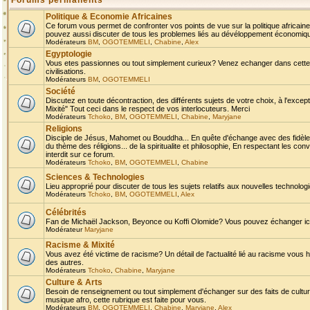
Forums permanents
Politique & Economie Africaines
Ce forum vous permet de confronter vos points de vue sur la politique africaine,
pouvez aussi discuter de tous les problemes liés au dévéloppement économique 
Modérateurs
BM
,
OGOTEMMELI
,
Chabine
,
Alex
Egyptologie
Vous etes passionnes ou tout simplement curieux? Venez echanger dans cette ru
civilisations.
Modérateurs
BM
,
OGOTEMMELI
Société
Discutez en toute décontraction, des différents sujets de votre choix, à l'exce
Mixité" Tout ceci dans le respect de vos interlocuteurs. Merci
Modérateurs
Tchoko
,
BM
,
OGOTEMMELI
,
Chabine
,
Maryjane
Religions
Disciple de Jésus, Mahomet ou Bouddha... En quête d'échange avec des fidèles
du thème des réligions... de la spiritualite et philosophie, En respectant les 
interdit sur ce forum.
Modérateurs
Tchoko
,
BM
,
OGOTEMMELI
,
Chabine
Sciences & Technologies
Lieu approprié pour discuter de tous les sujets relatifs aux nouvelles technolo
Modérateurs
Tchoko
,
BM
,
OGOTEMMELI
,
Alex
Célébrités
Fan de Michaël Jackson, Beyonce ou Koffi Olomide? Vous pouvez échanger ici l
Modérateur
Maryjane
Racisme & Mixité
Vous avez été victime de racisme? Un détail de l'actualité lié au racisme vous 
des autres.
Modérateurs
Tchoko
,
Chabine
,
Maryjane
Culture & Arts
Besoin de renseignement ou tout simplement d'échanger sur des faits de culture,
musique afro, cette rubrique est faite pour vous.
Modérateurs
BM
,
OGOTEMMELI
,
Chabine
,
Maryjane
,
Alex