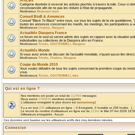
Articles
Catégorie destinée à recevoir les articles piochés à travers la toile. Ceux-ci doi
circonstanciée afin de ne pas les réduire à l'état de propagande.
Modérateur
Moderator team
Conseil BtoB & Annonces
Conseil "Black To Black" entre nous, sur tous les sujets de la vie quotidienne, "
toutes les annonces concernant les manifs, les meetings, les participations a un
Modérateurs
Chabine
,
Maryjane
Actualités Diaspora France
ce forum est le seul où seront admis des sujets en rapport avec la situation pol
individuelles ou collectives de la Diaspora afro en France.
Modérateurs
Tchoko
,
OGOTEMMELI
,
Maryjane
Actualités Monde
Si vous avez envie de discuter de l’actualité mondiale, n’ayant aucun lien direct, 
Modérateurs
Tchoko
,
Chabine
,
Maryjane
Coupe du Monde 2010
Vous voulez débattre de tous les sujets concernant la première coupe du monde 
vous.
Modérateurs
Tchoko
,
OGOTEMMELI
,
Alex
Qui est en ligne ?
Nos membres ont posté un total de
112984
messages
Nous avons
1780618
membres enregistrés
L'utilisateur enregistré le plus récent est
taixiuvinorg1
Il y a en tout
258
utilisateurs en ligne :: 0 Enregistré, 0 Invisible et 258 Invités [
A
Le record du nombre d'utilisateurs en ligne est de
21362
le Mar 07 Avr 2026 16:5
Utilisateurs enregistrés : Aucun
Ces données sont basées sur les utilisateurs actifs des cinq dernières minutes
Connexion