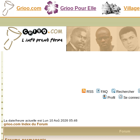
Grioo.com
Grioo Pour Elle
Village
RSS
FAQ
Rechercher
Profil
Se connect
La date/heure actuelle est Lun 10 Aoû 2026 05:46
grioo.com Index du Forum
Forum