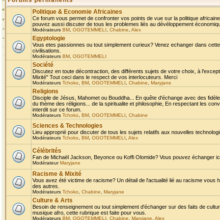
Forums permanents
Politique & Economie Africaines
Ce forum vous permet de confronter vos points de vue sur la politique africaine,
pouvez aussi discuter de tous les problemes liés au dévéloppement économique 
Modérateurs
BM
,
OGOTEMMELI
,
Chabine
,
Alex
Egyptologie
Vous etes passionnes ou tout simplement curieux? Venez echanger dans cette ru
civilisations.
Modérateurs
BM
,
OGOTEMMELI
Société
Discutez en toute décontraction, des différents sujets de votre choix, à l'exce
Mixité" Tout ceci dans le respect de vos interlocuteurs. Merci
Modérateurs
Tchoko
,
BM
,
OGOTEMMELI
,
Chabine
,
Maryjane
Religions
Disciple de Jésus, Mahomet ou Bouddha... En quête d'échange avec des fidèles
du thème des réligions... de la spiritualite et philosophie, En respectant les 
interdit sur ce forum.
Modérateurs
Tchoko
,
BM
,
OGOTEMMELI
,
Chabine
Sciences & Technologies
Lieu approprié pour discuter de tous les sujets relatifs aux nouvelles technolo
Modérateurs
Tchoko
,
BM
,
OGOTEMMELI
,
Alex
Célébrités
Fan de Michaël Jackson, Beyonce ou Koffi Olomide? Vous pouvez échanger ici l
Modérateur
Maryjane
Racisme & Mixité
Vous avez été victime de racisme? Un détail de l'actualité lié au racisme vous 
des autres.
Modérateurs
Tchoko
,
Chabine
,
Maryjane
Culture & Arts
Besoin de renseignement ou tout simplement d'échanger sur des faits de culture,
musique afro, cette rubrique est faite pour vous.
Modérateurs
BM
,
OGOTEMMELI
,
Chabine
,
Maryjane
,
Alex