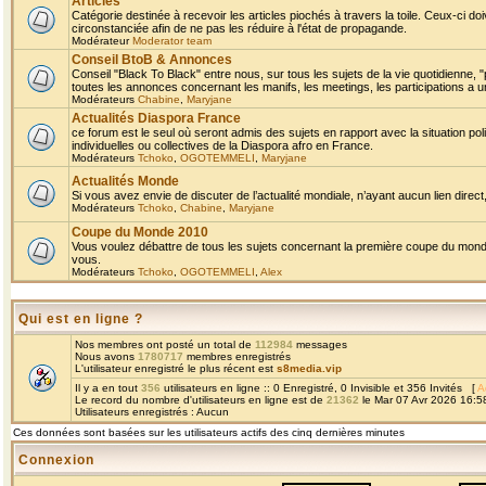
Articles
Catégorie destinée à recevoir les articles piochés à travers la toile. Ceux-ci doi
circonstanciée afin de ne pas les réduire à l'état de propagande.
Modérateur
Moderator team
Conseil BtoB & Annonces
Conseil "Black To Black" entre nous, sur tous les sujets de la vie quotidienne, "
toutes les annonces concernant les manifs, les meetings, les participations a un
Modérateurs
Chabine
,
Maryjane
Actualités Diaspora France
ce forum est le seul où seront admis des sujets en rapport avec la situation pol
individuelles ou collectives de la Diaspora afro en France.
Modérateurs
Tchoko
,
OGOTEMMELI
,
Maryjane
Actualités Monde
Si vous avez envie de discuter de l’actualité mondiale, n’ayant aucun lien direct, 
Modérateurs
Tchoko
,
Chabine
,
Maryjane
Coupe du Monde 2010
Vous voulez débattre de tous les sujets concernant la première coupe du monde 
vous.
Modérateurs
Tchoko
,
OGOTEMMELI
,
Alex
Qui est en ligne ?
Nos membres ont posté un total de
112984
messages
Nous avons
1780717
membres enregistrés
L'utilisateur enregistré le plus récent est
s8media.vip
Il y a en tout
356
utilisateurs en ligne :: 0 Enregistré, 0 Invisible et 356 Invités [
A
Le record du nombre d'utilisateurs en ligne est de
21362
le Mar 07 Avr 2026 16:5
Utilisateurs enregistrés : Aucun
Ces données sont basées sur les utilisateurs actifs des cinq dernières minutes
Connexion