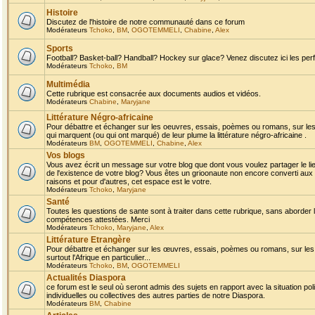
Histoire
Discutez de l'histoire de notre communauté dans ce forum
Modérateurs
Tchoko
,
BM
,
OGOTEMMELI
,
Chabine
,
Alex
Sports
Football? Basket-ball? Handball? Hockey sur glace? Venez discutez ici les perf
Modérateurs
Tchoko
,
BM
Multimédia
Cette rubrique est consacrée aux documents audios et vidéos.
Modérateurs
Chabine
,
Maryjane
Littérature Négro-africaine
Pour débattre et échanger sur les oeuvres, essais, poèmes ou romans, sur les
qui marquent (ou qui ont marqué) de leur plume la littérature négro-africaine .
Modérateurs
BM
,
OGOTEMMELI
,
Chabine
,
Alex
Vos blogs
Vous avez écrit un message sur votre blog que dont vous voulez partager le li
de l'existence de votre blog? Vous êtes un grioonaute non encore converti aux 
raisons et pour d'autres, cet espace est le votre.
Modérateurs
Tchoko
,
Maryjane
Santé
Toutes les questions de sante sont à traiter dans cette rubrique, sans aborder le
compétences attestées. Merci
Modérateurs
Tchoko
,
Maryjane
,
Alex
Littérature Etrangère
Pour débattre et échanger sur les œuvres, essais, poèmes ou romans, sur les
surtout l'Afrique en particulier...
Modérateurs
Tchoko
,
BM
,
OGOTEMMELI
Actualités Diaspora
ce forum est le seul où seront admis des sujets en rapport avec la situation pol
individuelles ou collectives des autres parties de notre Diaspora.
Modérateurs
BM
,
Chabine