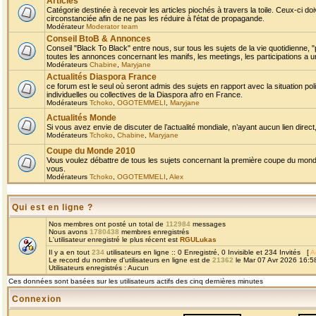
Articles
Catégorie destinée à recevoir les articles piochés à travers la toile. Ceux-ci doi
circonstanciée afin de ne pas les réduire à l'état de propagande.
Modérateur
Moderator team
Conseil BtoB & Annonces
Conseil "Black To Black" entre nous, sur tous les sujets de la vie quotidienne, "
toutes les annonces concernant les manifs, les meetings, les participations a un
Modérateurs
Chabine
,
Maryjane
Actualités Diaspora France
ce forum est le seul où seront admis des sujets en rapport avec la situation pol
individuelles ou collectives de la Diaspora afro en France.
Modérateurs
Tchoko
,
OGOTEMMELI
,
Maryjane
Actualités Monde
Si vous avez envie de discuter de l’actualité mondiale, n’ayant aucun lien direct, 
Modérateurs
Tchoko
,
Chabine
,
Maryjane
Coupe du Monde 2010
Vous voulez débattre de tous les sujets concernant la première coupe du monde 
vous.
Modérateurs
Tchoko
,
OGOTEMMELI
,
Alex
Qui est en ligne ?
Nos membres ont posté un total de
112984
messages
Nous avons
1780438
membres enregistrés
L'utilisateur enregistré le plus récent est
RGULukas
Il y a en tout
234
utilisateurs en ligne :: 0 Enregistré, 0 Invisible et 234 Invités [
A
Le record du nombre d'utilisateurs en ligne est de
21362
le Mar 07 Avr 2026 16:5
Utilisateurs enregistrés : Aucun
Ces données sont basées sur les utilisateurs actifs des cinq dernières minutes
Connexion