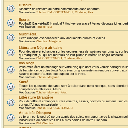
Histoire
Discutez de l'histoire de notre communauté dans ce forum
Modérateurs
Tchoko
,
BM
,
OGOTEMMELI
,
Chabine
,
Alex
Sports
Football? Basket-ball? Handball? Hockey sur glace? Venez discutez ici les perf
Modérateurs
Tchoko
,
BM
Multimédia
Cette rubrique est consacrée aux documents audios et vidéos.
Modérateurs
Chabine
,
Maryjane
Littérature Négro-africaine
Pour débattre et échanger sur les oeuvres, essais, poèmes ou romans, sur les
qui marquent (ou qui ont marqué) de leur plume la littérature négro-africaine .
Modérateurs
BM
,
OGOTEMMELI
,
Chabine
,
Alex
Vos blogs
Vous avez écrit un message sur votre blog que dont vous voulez partager le li
de l'existence de votre blog? Vous êtes un grioonaute non encore converti aux 
raisons et pour d'autres, cet espace est le votre.
Modérateurs
Tchoko
,
Maryjane
Santé
Toutes les questions de sante sont à traiter dans cette rubrique, sans aborder le
compétences attestées. Merci
Modérateurs
Tchoko
,
Maryjane
,
Alex
Littérature Etrangère
Pour débattre et échanger sur les œuvres, essais, poèmes ou romans, sur les
surtout l'Afrique en particulier...
Modérateurs
Tchoko
,
BM
,
OGOTEMMELI
Actualités Diaspora
ce forum est le seul où seront admis des sujets en rapport avec la situation pol
individuelles ou collectives des autres parties de notre Diaspora.
Modérateurs
BM
,
Chabine