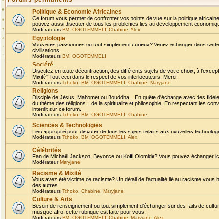
Forums permanents
Politique & Economie Africaines
Ce forum vous permet de confronter vos points de vue sur la politique africaine,
pouvez aussi discuter de tous les problemes liés au dévéloppement économique 
Modérateurs
BM
,
OGOTEMMELI
,
Chabine
,
Alex
Egyptologie
Vous etes passionnes ou tout simplement curieux? Venez echanger dans cette ru
civilisations.
Modérateurs
BM
,
OGOTEMMELI
Société
Discutez en toute décontraction, des différents sujets de votre choix, à l'exce
Mixité" Tout ceci dans le respect de vos interlocuteurs. Merci
Modérateurs
Tchoko
,
BM
,
OGOTEMMELI
,
Chabine
,
Maryjane
Religions
Disciple de Jésus, Mahomet ou Bouddha... En quête d'échange avec des fidèles
du thème des réligions... de la spiritualite et philosophie, En respectant les 
interdit sur ce forum.
Modérateurs
Tchoko
,
BM
,
OGOTEMMELI
,
Chabine
Sciences & Technologies
Lieu approprié pour discuter de tous les sujets relatifs aux nouvelles technolo
Modérateurs
Tchoko
,
BM
,
OGOTEMMELI
,
Alex
Célébrités
Fan de Michaël Jackson, Beyonce ou Koffi Olomide? Vous pouvez échanger ici l
Modérateur
Maryjane
Racisme & Mixité
Vous avez été victime de racisme? Un détail de l'actualité lié au racisme vous 
des autres.
Modérateurs
Tchoko
,
Chabine
,
Maryjane
Culture & Arts
Besoin de renseignement ou tout simplement d'échanger sur des faits de culture,
musique afro, cette rubrique est faite pour vous.
Modérateurs
BM
,
OGOTEMMELI
,
Chabine
,
Maryjane
,
Alex