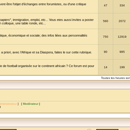
vent être l'objet d'échanges entre forumistes, ou d'une critique
47
334
papiers", immigration, emploi, etc... Vous etes aussi invites a poster
560
2072
 colloque, une table ronde, etc...
itique, économique et sociale; des infos liées aux personnalités
750
12919
90
985
a priori, avec l’Afrique et sa Diaspora, faites le sur cette rubrique.
de football organisée sur le continent africain ? Ce forum est pour
14
199
Toutes les heures so
dministrateur
] [
Modérateur
]
8