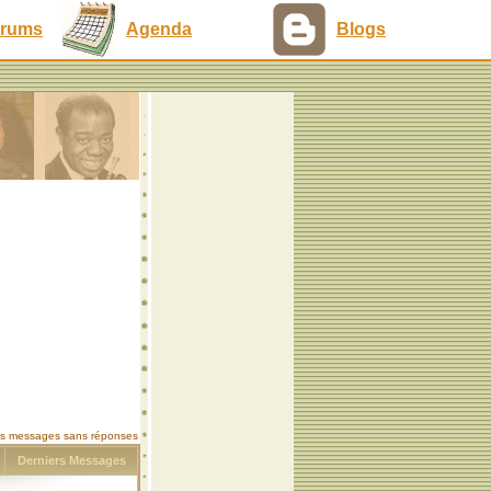
rums
Agenda
Blogs
les messages sans réponses
s
Derniers Messages