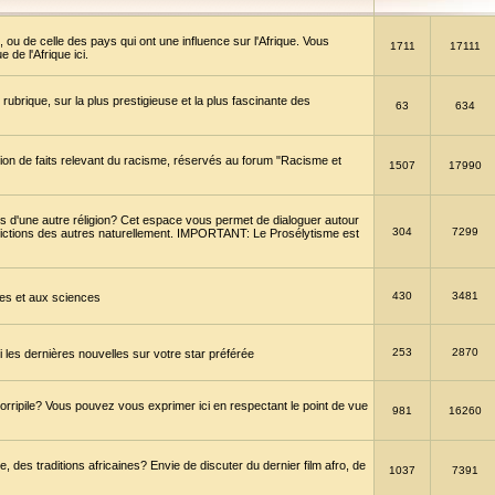
 ou de celle des pays qui ont une influence sur l'Afrique. Vous
1711
17111
de l'Afrique ici.
brique, sur la plus prestigieuse et la plus fascinante des
63
634
ption de faits relevant du racisme, réservés au forum "Racisme et
1507
17990
 d'une autre réligion? Cet espace vous permet de dialoguer autour
304
7299
convictions des autres naturellement. IMPORTANT: Le Prosélytisme est
430
3481
gies et aux sciences
253
2870
es dernières nouvelles sur votre star préférée
horripile? Vous pouvez vous exprimer ici en respectant le point de vue
981
16260
 des traditions africaines? Envie de discuter du dernier film afro, de
1037
7391