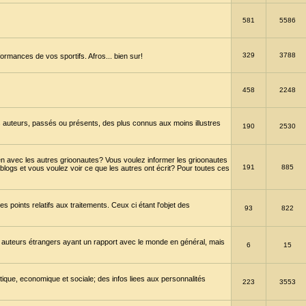
581
5586
329
3788
ormances de vos sportifs. Afros... bien sur!
458
2248
 auteurs, passés ou présents, des plus connus aux moins illustres
190
2530
en avec les autres grioonautes? Vous voulez informer les grioonautes
191
885
blogs et vous voulez voir ce que les autres ont écrit? Pour toutes ces
s points relatifs aux traitements. Ceux ci étant l'objet des
93
822
 auteurs étrangers ayant un rapport avec le monde en général, mais
6
15
itique, economique et sociale; des infos liees aux personnalités
223
3553