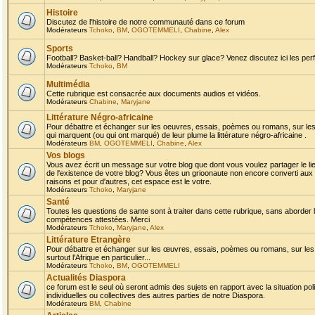
Histoire
Discutez de l'histoire de notre communauté dans ce forum
Modérateurs
Tchoko
,
BM
,
OGOTEMMELI
,
Chabine
,
Alex
Sports
Football? Basket-ball? Handball? Hockey sur glace? Venez discutez ici les perf
Modérateurs
Tchoko
,
BM
Multimédia
Cette rubrique est consacrée aux documents audios et vidéos.
Modérateurs
Chabine
,
Maryjane
Littérature Négro-africaine
Pour débattre et échanger sur les oeuvres, essais, poèmes ou romans, sur les
qui marquent (ou qui ont marqué) de leur plume la littérature négro-africaine .
Modérateurs
BM
,
OGOTEMMELI
,
Chabine
,
Alex
Vos blogs
Vous avez écrit un message sur votre blog que dont vous voulez partager le li
de l'existence de votre blog? Vous êtes un grioonaute non encore converti aux 
raisons et pour d'autres, cet espace est le votre.
Modérateurs
Tchoko
,
Maryjane
Santé
Toutes les questions de sante sont à traiter dans cette rubrique, sans aborder le
compétences attestées. Merci
Modérateurs
Tchoko
,
Maryjane
,
Alex
Littérature Etrangère
Pour débattre et échanger sur les œuvres, essais, poèmes ou romans, sur les
surtout l'Afrique en particulier...
Modérateurs
Tchoko
,
BM
,
OGOTEMMELI
Actualités Diaspora
ce forum est le seul où seront admis des sujets en rapport avec la situation pol
individuelles ou collectives des autres parties de notre Diaspora.
Modérateurs
BM
,
Chabine