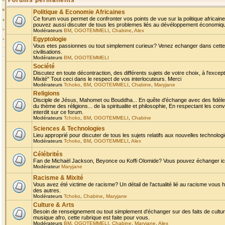
Forums permanents
Politique & Economie Africaines
Ce forum vous permet de confronter vos points de vue sur la politique africaine,
pouvez aussi discuter de tous les problemes liés au dévéloppement économique 
Modérateurs
BM
,
OGOTEMMELI
,
Chabine
,
Alex
Egyptologie
Vous etes passionnes ou tout simplement curieux? Venez echanger dans cette ru
civilisations.
Modérateurs
BM
,
OGOTEMMELI
Société
Discutez en toute décontraction, des différents sujets de votre choix, à l'exce
Mixité" Tout ceci dans le respect de vos interlocuteurs. Merci
Modérateurs
Tchoko
,
BM
,
OGOTEMMELI
,
Chabine
,
Maryjane
Religions
Disciple de Jésus, Mahomet ou Bouddha... En quête d'échange avec des fidèles
du thème des réligions... de la spiritualite et philosophie, En respectant les 
interdit sur ce forum.
Modérateurs
Tchoko
,
BM
,
OGOTEMMELI
,
Chabine
Sciences & Technologies
Lieu approprié pour discuter de tous les sujets relatifs aux nouvelles technolo
Modérateurs
Tchoko
,
BM
,
OGOTEMMELI
,
Alex
Célébrités
Fan de Michaël Jackson, Beyonce ou Koffi Olomide? Vous pouvez échanger ici l
Modérateur
Maryjane
Racisme & Mixité
Vous avez été victime de racisme? Un détail de l'actualité lié au racisme vous 
des autres.
Modérateurs
Tchoko
,
Chabine
,
Maryjane
Culture & Arts
Besoin de renseignement ou tout simplement d'échanger sur des faits de culture,
musique afro, cette rubrique est faite pour vous.
Modérateurs
BM
,
OGOTEMMELI
,
Chabine
,
Maryjane
,
Alex