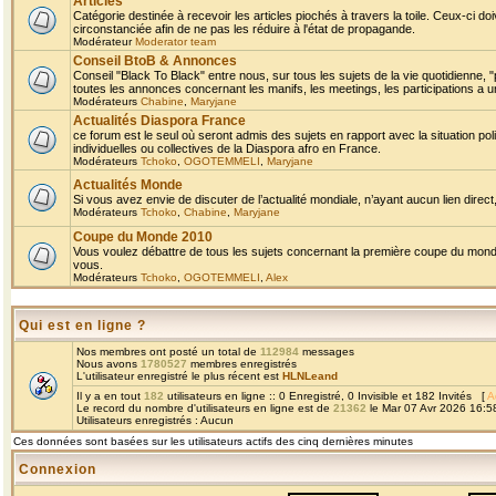
Articles
Catégorie destinée à recevoir les articles piochés à travers la toile. Ceux-ci doi
circonstanciée afin de ne pas les réduire à l'état de propagande.
Modérateur
Moderator team
Conseil BtoB & Annonces
Conseil "Black To Black" entre nous, sur tous les sujets de la vie quotidienne, "
toutes les annonces concernant les manifs, les meetings, les participations a un
Modérateurs
Chabine
,
Maryjane
Actualités Diaspora France
ce forum est le seul où seront admis des sujets en rapport avec la situation pol
individuelles ou collectives de la Diaspora afro en France.
Modérateurs
Tchoko
,
OGOTEMMELI
,
Maryjane
Actualités Monde
Si vous avez envie de discuter de l’actualité mondiale, n’ayant aucun lien direct, 
Modérateurs
Tchoko
,
Chabine
,
Maryjane
Coupe du Monde 2010
Vous voulez débattre de tous les sujets concernant la première coupe du monde 
vous.
Modérateurs
Tchoko
,
OGOTEMMELI
,
Alex
Qui est en ligne ?
Nos membres ont posté un total de
112984
messages
Nous avons
1780527
membres enregistrés
L'utilisateur enregistré le plus récent est
HLNLeand
Il y a en tout
182
utilisateurs en ligne :: 0 Enregistré, 0 Invisible et 182 Invités [
A
Le record du nombre d'utilisateurs en ligne est de
21362
le Mar 07 Avr 2026 16:5
Utilisateurs enregistrés : Aucun
Ces données sont basées sur les utilisateurs actifs des cinq dernières minutes
Connexion