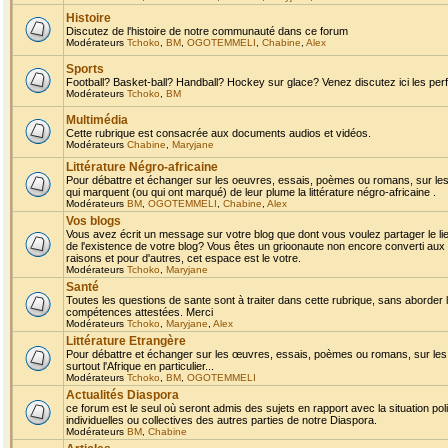
Histoire
Discutez de l'histoire de notre communauté dans ce forum
Modérateurs
Tchoko
,
BM
,
OGOTEMMELI
,
Chabine
,
Alex
Sports
Football? Basket-ball? Handball? Hockey sur glace? Venez discutez ici les perf
Modérateurs
Tchoko
,
BM
Multimédia
Cette rubrique est consacrée aux documents audios et vidéos.
Modérateurs
Chabine
,
Maryjane
Littérature Négro-africaine
Pour débattre et échanger sur les oeuvres, essais, poèmes ou romans, sur les
qui marquent (ou qui ont marqué) de leur plume la littérature négro-africaine .
Modérateurs
BM
,
OGOTEMMELI
,
Chabine
,
Alex
Vos blogs
Vous avez écrit un message sur votre blog que dont vous voulez partager le li
de l'existence de votre blog? Vous êtes un grioonaute non encore converti aux 
raisons et pour d'autres, cet espace est le votre.
Modérateurs
Tchoko
,
Maryjane
Santé
Toutes les questions de sante sont à traiter dans cette rubrique, sans aborder le
compétences attestées. Merci
Modérateurs
Tchoko
,
Maryjane
,
Alex
Littérature Etrangère
Pour débattre et échanger sur les œuvres, essais, poèmes ou romans, sur les
surtout l'Afrique en particulier...
Modérateurs
Tchoko
,
BM
,
OGOTEMMELI
Actualités Diaspora
ce forum est le seul où seront admis des sujets en rapport avec la situation pol
individuelles ou collectives des autres parties de notre Diaspora.
Modérateurs
BM
,
Chabine