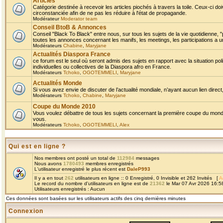
Articles
Catégorie destinée à recevoir les articles piochés à travers la toile. Ceux-ci doi
circonstanciée afin de ne pas les réduire à l'état de propagande.
Modérateur
Moderator team
Conseil BtoB & Annonces
Conseil "Black To Black" entre nous, sur tous les sujets de la vie quotidienne, "
toutes les annonces concernant les manifs, les meetings, les participations a un
Modérateurs
Chabine
,
Maryjane
Actualités Diaspora France
ce forum est le seul où seront admis des sujets en rapport avec la situation pol
individuelles ou collectives de la Diaspora afro en France.
Modérateurs
Tchoko
,
OGOTEMMELI
,
Maryjane
Actualités Monde
Si vous avez envie de discuter de l’actualité mondiale, n’ayant aucun lien direct, 
Modérateurs
Tchoko
,
Chabine
,
Maryjane
Coupe du Monde 2010
Vous voulez débattre de tous les sujets concernant la première coupe du monde 
vous.
Modérateurs
Tchoko
,
OGOTEMMELI
,
Alex
Qui est en ligne ?
Nos membres ont posté un total de
112984
messages
Nous avons
1780493
membres enregistrés
L'utilisateur enregistré le plus récent est
DaleP993
Il y a en tout
262
utilisateurs en ligne :: 0 Enregistré, 0 Invisible et 262 Invités [
A
Le record du nombre d'utilisateurs en ligne est de
21362
le Mar 07 Avr 2026 16:5
Utilisateurs enregistrés : Aucun
Ces données sont basées sur les utilisateurs actifs des cinq dernières minutes
Connexion