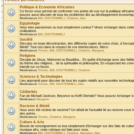
Forums permanents
Politique & Economie Africaines
Ce forum vous permet de confronter vos points de vue sur la politique africaine,
pouvez aussi discuter de tous les problemes liés au dévéloppement économique 
Modérateurs
BM
,
OGOTEMMELI
,
Chabine
,
Alex
Egyptologie
Vous etes passionnes ou tout simplement curieux? Venez echanger dans cette ru
civilisations.
Modérateurs
BM
,
OGOTEMMELI
Société
Discutez en toute décontraction, des différents sujets de votre choix, à l'exce
Mixité" Tout ceci dans le respect de vos interlocuteurs. Merci
Modérateurs
Tchoko
,
BM
,
OGOTEMMELI
,
Chabine
,
Maryjane
Religions
Disciple de Jésus, Mahomet ou Bouddha... En quête d'échange avec des fidèles
du thème des réligions... de la spiritualite et philosophie, En respectant les 
interdit sur ce forum.
Modérateurs
Tchoko
,
BM
,
OGOTEMMELI
,
Chabine
Sciences & Technologies
Lieu approprié pour discuter de tous les sujets relatifs aux nouvelles technolo
Modérateurs
Tchoko
,
BM
,
OGOTEMMELI
,
Alex
Célébrités
Fan de Michaël Jackson, Beyonce ou Koffi Olomide? Vous pouvez échanger ici l
Modérateur
Maryjane
Racisme & Mixité
Vous avez été victime de racisme? Un détail de l'actualité lié au racisme vous 
des autres.
Modérateurs
Tchoko
,
Chabine
,
Maryjane
Culture & Arts
Besoin de renseignement ou tout simplement d'échanger sur des faits de culture,
musique afro, cette rubrique est faite pour vous.
Modérateurs
BM
,
OGOTEMMELI
,
Chabine
,
Maryjane
,
Alex