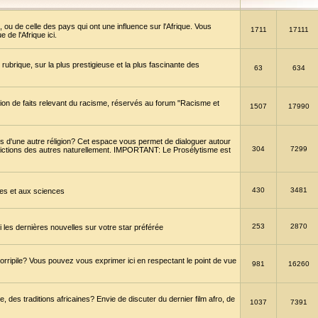
 ou de celle des pays qui ont une influence sur l'Afrique. Vous
1711
17111
de l'Afrique ici.
brique, sur la plus prestigieuse et la plus fascinante des
63
634
ption de faits relevant du racisme, réservés au forum "Racisme et
1507
17990
 d'une autre réligion? Cet espace vous permet de dialoguer autour
304
7299
convictions des autres naturellement. IMPORTANT: Le Prosélytisme est
430
3481
gies et aux sciences
253
2870
es dernières nouvelles sur votre star préférée
horripile? Vous pouvez vous exprimer ici en respectant le point de vue
981
16260
 des traditions africaines? Envie de discuter du dernier film afro, de
1037
7391