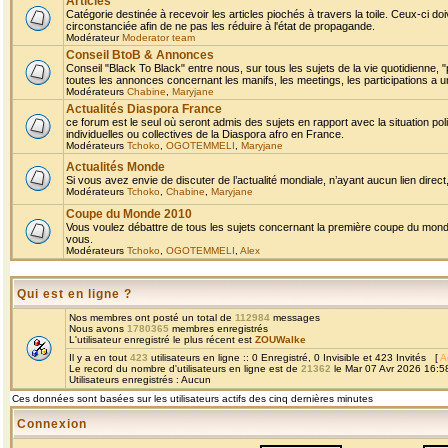
Articles
Catégorie destinée à recevoir les articles piochés à travers la toile. Ceux-ci doi
circonstanciée afin de ne pas les réduire à l'état de propagande.
Modérateur
Moderator team
Conseil BtoB & Annonces
Conseil "Black To Black" entre nous, sur tous les sujets de la vie quotidienne, "
toutes les annonces concernant les manifs, les meetings, les participations a un
Modérateurs
Chabine
,
Maryjane
Actualités Diaspora France
ce forum est le seul où seront admis des sujets en rapport avec la situation pol
individuelles ou collectives de la Diaspora afro en France.
Modérateurs
Tchoko
,
OGOTEMMELI
,
Maryjane
Actualités Monde
Si vous avez envie de discuter de l’actualité mondiale, n’ayant aucun lien direct, 
Modérateurs
Tchoko
,
Chabine
,
Maryjane
Coupe du Monde 2010
Vous voulez débattre de tous les sujets concernant la première coupe du monde 
vous.
Modérateurs
Tchoko
,
OGOTEMMELI
,
Alex
Qui est en ligne ?
Nos membres ont posté un total de
112984
messages
Nous avons
1780365
membres enregistrés
L'utilisateur enregistré le plus récent est
ZOUWalke
Il y a en tout
423
utilisateurs en ligne :: 0 Enregistré, 0 Invisible et 423 Invités [
A
Le record du nombre d'utilisateurs en ligne est de
21362
le Mar 07 Avr 2026 16:5
Utilisateurs enregistrés : Aucun
Ces données sont basées sur les utilisateurs actifs des cinq dernières minutes
Connexion