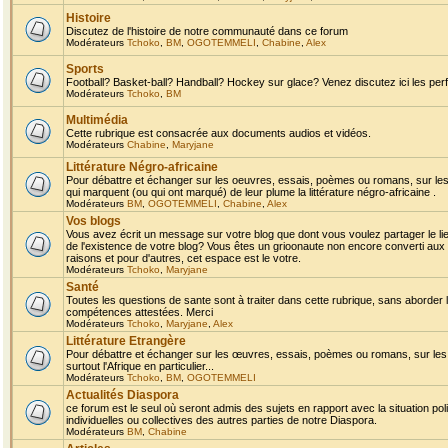
Histoire
Discutez de l'histoire de notre communauté dans ce forum
Modérateurs
Tchoko
,
BM
,
OGOTEMMELI
,
Chabine
,
Alex
Sports
Football? Basket-ball? Handball? Hockey sur glace? Venez discutez ici les perf
Modérateurs
Tchoko
,
BM
Multimédia
Cette rubrique est consacrée aux documents audios et vidéos.
Modérateurs
Chabine
,
Maryjane
Littérature Négro-africaine
Pour débattre et échanger sur les oeuvres, essais, poèmes ou romans, sur les
qui marquent (ou qui ont marqué) de leur plume la littérature négro-africaine .
Modérateurs
BM
,
OGOTEMMELI
,
Chabine
,
Alex
Vos blogs
Vous avez écrit un message sur votre blog que dont vous voulez partager le li
de l'existence de votre blog? Vous êtes un grioonaute non encore converti aux 
raisons et pour d'autres, cet espace est le votre.
Modérateurs
Tchoko
,
Maryjane
Santé
Toutes les questions de sante sont à traiter dans cette rubrique, sans aborder le
compétences attestées. Merci
Modérateurs
Tchoko
,
Maryjane
,
Alex
Littérature Etrangère
Pour débattre et échanger sur les œuvres, essais, poèmes ou romans, sur les
surtout l'Afrique en particulier...
Modérateurs
Tchoko
,
BM
,
OGOTEMMELI
Actualités Diaspora
ce forum est le seul où seront admis des sujets en rapport avec la situation pol
individuelles ou collectives des autres parties de notre Diaspora.
Modérateurs
BM
,
Chabine