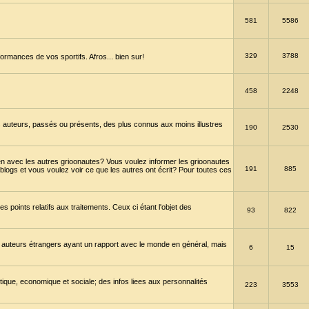
581
5586
329
3788
ormances de vos sportifs. Afros... bien sur!
458
2248
 auteurs, passés ou présents, des plus connus aux moins illustres
190
2530
en avec les autres grioonautes? Vous voulez informer les grioonautes
191
885
blogs et vous voulez voir ce que les autres ont écrit? Pour toutes ces
s points relatifs aux traitements. Ceux ci étant l'objet des
93
822
 auteurs étrangers ayant un rapport avec le monde en général, mais
6
15
itique, economique et sociale; des infos liees aux personnalités
223
3553