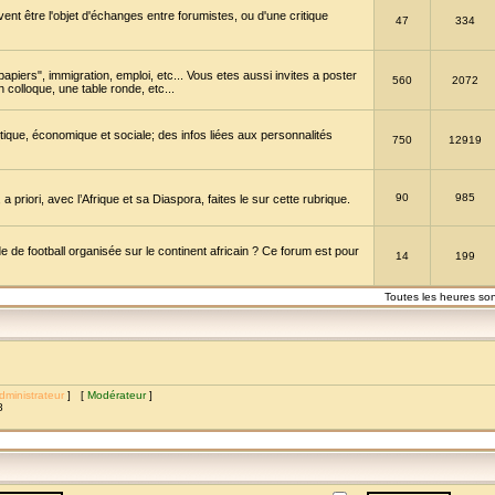
vent être l'objet d'échanges entre forumistes, ou d'une critique
47
334
papiers", immigration, emploi, etc... Vous etes aussi invites a poster
560
2072
 colloque, une table ronde, etc...
itique, économique et sociale; des infos liées aux personnalités
750
12919
90
985
a priori, avec l’Afrique et sa Diaspora, faites le sur cette rubrique.
de football organisée sur le continent africain ? Ce forum est pour
14
199
Toutes les heures so
dministrateur
] [
Modérateur
]
8