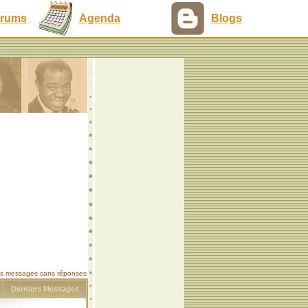
rums
Agenda
Blogs
les messages sans réponses
s
Derniers Messages