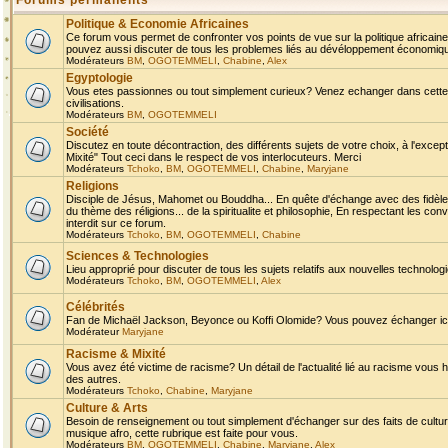
Forums permanents
Politique & Economie Africaines
Ce forum vous permet de confronter vos points de vue sur la politique africaine,
pouvez aussi discuter de tous les problemes liés au dévéloppement économique 
Modérateurs
BM
,
OGOTEMMELI
,
Chabine
,
Alex
Egyptologie
Vous etes passionnes ou tout simplement curieux? Venez echanger dans cette ru
civilisations.
Modérateurs
BM
,
OGOTEMMELI
Société
Discutez en toute décontraction, des différents sujets de votre choix, à l'exce
Mixité" Tout ceci dans le respect de vos interlocuteurs. Merci
Modérateurs
Tchoko
,
BM
,
OGOTEMMELI
,
Chabine
,
Maryjane
Religions
Disciple de Jésus, Mahomet ou Bouddha... En quête d'échange avec des fidèles
du thème des réligions... de la spiritualite et philosophie, En respectant les 
interdit sur ce forum.
Modérateurs
Tchoko
,
BM
,
OGOTEMMELI
,
Chabine
Sciences & Technologies
Lieu approprié pour discuter de tous les sujets relatifs aux nouvelles technolo
Modérateurs
Tchoko
,
BM
,
OGOTEMMELI
,
Alex
Célébrités
Fan de Michaël Jackson, Beyonce ou Koffi Olomide? Vous pouvez échanger ici l
Modérateur
Maryjane
Racisme & Mixité
Vous avez été victime de racisme? Un détail de l'actualité lié au racisme vous 
des autres.
Modérateurs
Tchoko
,
Chabine
,
Maryjane
Culture & Arts
Besoin de renseignement ou tout simplement d'échanger sur des faits de culture,
musique afro, cette rubrique est faite pour vous.
Modérateurs
BM
,
OGOTEMMELI
,
Chabine
,
Maryjane
,
Alex