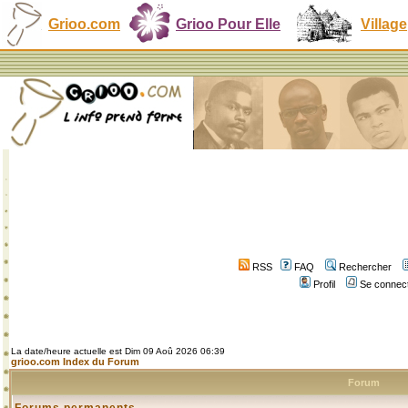
Grioo.com
Grioo Pour Elle
Village
RSS
FAQ
Rechercher
Profil
Se connect
La date/heure actuelle est Dim 09 Aoû 2026 06:39
grioo.com Index du Forum
Forum