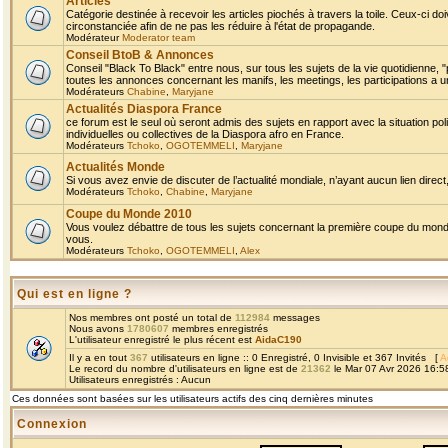
Articles
Catégorie destinée à recevoir les articles piochés à travers la toile. Ceux-ci doi
circonstanciée afin de ne pas les réduire à l'état de propagande.
Modérateur
Moderator team
Conseil BtoB & Annonces
Conseil "Black To Black" entre nous, sur tous les sujets de la vie quotidienne, "
toutes les annonces concernant les manifs, les meetings, les participations a un
Modérateurs
Chabine
,
Maryjane
Actualités Diaspora France
ce forum est le seul où seront admis des sujets en rapport avec la situation pol
individuelles ou collectives de la Diaspora afro en France.
Modérateurs
Tchoko
,
OGOTEMMELI
,
Maryjane
Actualités Monde
Si vous avez envie de discuter de l’actualité mondiale, n’ayant aucun lien direct, 
Modérateurs
Tchoko
,
Chabine
,
Maryjane
Coupe du Monde 2010
Vous voulez débattre de tous les sujets concernant la première coupe du monde 
vous.
Modérateurs
Tchoko
,
OGOTEMMELI
,
Alex
Qui est en ligne ?
Nos membres ont posté un total de
112984
messages
Nous avons
1780607
membres enregistrés
L'utilisateur enregistré le plus récent est
AidaC190
Il y a en tout
367
utilisateurs en ligne :: 0 Enregistré, 0 Invisible et 367 Invités [
A
Le record du nombre d'utilisateurs en ligne est de
21362
le Mar 07 Avr 2026 16:5
Utilisateurs enregistrés : Aucun
Ces données sont basées sur les utilisateurs actifs des cinq dernières minutes
Connexion