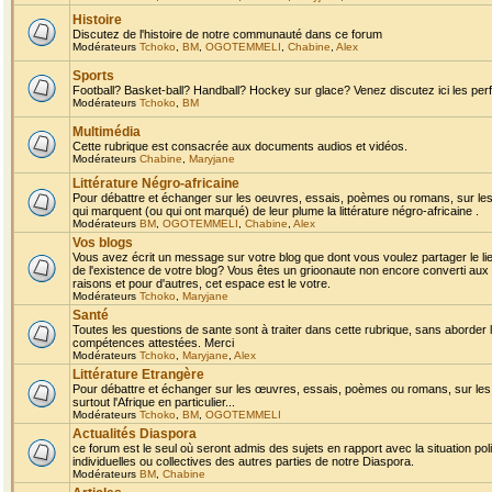
Histoire
Discutez de l'histoire de notre communauté dans ce forum
Modérateurs
Tchoko
,
BM
,
OGOTEMMELI
,
Chabine
,
Alex
Sports
Football? Basket-ball? Handball? Hockey sur glace? Venez discutez ici les perf
Modérateurs
Tchoko
,
BM
Multimédia
Cette rubrique est consacrée aux documents audios et vidéos.
Modérateurs
Chabine
,
Maryjane
Littérature Négro-africaine
Pour débattre et échanger sur les oeuvres, essais, poèmes ou romans, sur les
qui marquent (ou qui ont marqué) de leur plume la littérature négro-africaine .
Modérateurs
BM
,
OGOTEMMELI
,
Chabine
,
Alex
Vos blogs
Vous avez écrit un message sur votre blog que dont vous voulez partager le li
de l'existence de votre blog? Vous êtes un grioonaute non encore converti aux 
raisons et pour d'autres, cet espace est le votre.
Modérateurs
Tchoko
,
Maryjane
Santé
Toutes les questions de sante sont à traiter dans cette rubrique, sans aborder le
compétences attestées. Merci
Modérateurs
Tchoko
,
Maryjane
,
Alex
Littérature Etrangère
Pour débattre et échanger sur les œuvres, essais, poèmes ou romans, sur les
surtout l'Afrique en particulier...
Modérateurs
Tchoko
,
BM
,
OGOTEMMELI
Actualités Diaspora
ce forum est le seul où seront admis des sujets en rapport avec la situation pol
individuelles ou collectives des autres parties de notre Diaspora.
Modérateurs
BM
,
Chabine