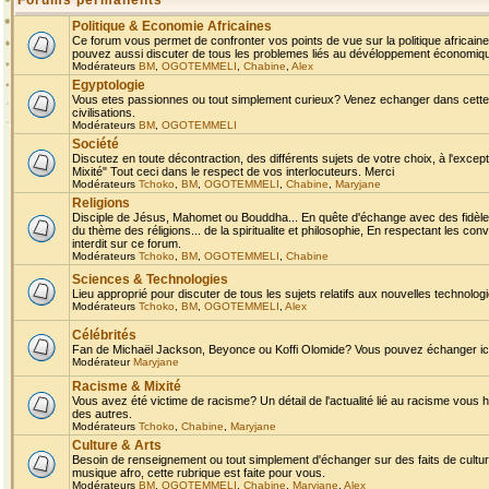
Forums permanents
Politique & Economie Africaines
Ce forum vous permet de confronter vos points de vue sur la politique africaine,
pouvez aussi discuter de tous les problemes liés au dévéloppement économique 
Modérateurs
BM
,
OGOTEMMELI
,
Chabine
,
Alex
Egyptologie
Vous etes passionnes ou tout simplement curieux? Venez echanger dans cette ru
civilisations.
Modérateurs
BM
,
OGOTEMMELI
Société
Discutez en toute décontraction, des différents sujets de votre choix, à l'exce
Mixité" Tout ceci dans le respect de vos interlocuteurs. Merci
Modérateurs
Tchoko
,
BM
,
OGOTEMMELI
,
Chabine
,
Maryjane
Religions
Disciple de Jésus, Mahomet ou Bouddha... En quête d'échange avec des fidèles
du thème des réligions... de la spiritualite et philosophie, En respectant les 
interdit sur ce forum.
Modérateurs
Tchoko
,
BM
,
OGOTEMMELI
,
Chabine
Sciences & Technologies
Lieu approprié pour discuter de tous les sujets relatifs aux nouvelles technolo
Modérateurs
Tchoko
,
BM
,
OGOTEMMELI
,
Alex
Célébrités
Fan de Michaël Jackson, Beyonce ou Koffi Olomide? Vous pouvez échanger ici l
Modérateur
Maryjane
Racisme & Mixité
Vous avez été victime de racisme? Un détail de l'actualité lié au racisme vous 
des autres.
Modérateurs
Tchoko
,
Chabine
,
Maryjane
Culture & Arts
Besoin de renseignement ou tout simplement d'échanger sur des faits de culture,
musique afro, cette rubrique est faite pour vous.
Modérateurs
BM
,
OGOTEMMELI
,
Chabine
,
Maryjane
,
Alex