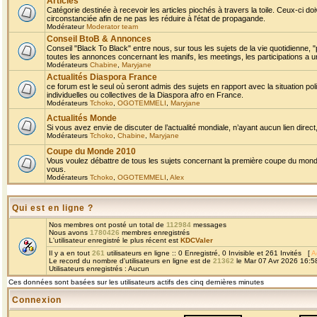
Articles
Catégorie destinée à recevoir les articles piochés à travers la toile. Ceux-ci doi
circonstanciée afin de ne pas les réduire à l'état de propagande.
Modérateur
Moderator team
Conseil BtoB & Annonces
Conseil "Black To Black" entre nous, sur tous les sujets de la vie quotidienne, "
toutes les annonces concernant les manifs, les meetings, les participations a un
Modérateurs
Chabine
,
Maryjane
Actualités Diaspora France
ce forum est le seul où seront admis des sujets en rapport avec la situation pol
individuelles ou collectives de la Diaspora afro en France.
Modérateurs
Tchoko
,
OGOTEMMELI
,
Maryjane
Actualités Monde
Si vous avez envie de discuter de l’actualité mondiale, n’ayant aucun lien direct, 
Modérateurs
Tchoko
,
Chabine
,
Maryjane
Coupe du Monde 2010
Vous voulez débattre de tous les sujets concernant la première coupe du monde 
vous.
Modérateurs
Tchoko
,
OGOTEMMELI
,
Alex
Qui est en ligne ?
Nos membres ont posté un total de
112984
messages
Nous avons
1780426
membres enregistrés
L'utilisateur enregistré le plus récent est
KDCValer
Il y a en tout
261
utilisateurs en ligne :: 0 Enregistré, 0 Invisible et 261 Invités [
A
Le record du nombre d'utilisateurs en ligne est de
21362
le Mar 07 Avr 2026 16:5
Utilisateurs enregistrés : Aucun
Ces données sont basées sur les utilisateurs actifs des cinq dernières minutes
Connexion