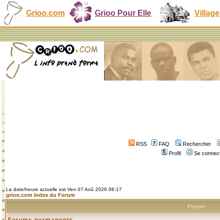
Grioo.com
Grioo Pour Elle
Village
RSS
FAQ
Rechercher
Profil
Se connect
La date/heure actuelle est Ven 07 Aoû 2026 06:17
grioo.com Index du Forum
Forum