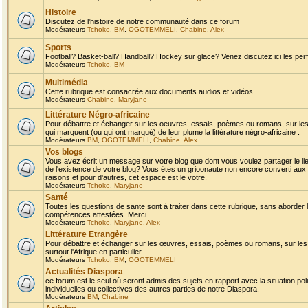
Histoire
Discutez de l'histoire de notre communauté dans ce forum
Modérateurs
Tchoko
,
BM
,
OGOTEMMELI
,
Chabine
,
Alex
Sports
Football? Basket-ball? Handball? Hockey sur glace? Venez discutez ici les perf
Modérateurs
Tchoko
,
BM
Multimédia
Cette rubrique est consacrée aux documents audios et vidéos.
Modérateurs
Chabine
,
Maryjane
Littérature Négro-africaine
Pour débattre et échanger sur les oeuvres, essais, poèmes ou romans, sur les
qui marquent (ou qui ont marqué) de leur plume la littérature négro-africaine .
Modérateurs
BM
,
OGOTEMMELI
,
Chabine
,
Alex
Vos blogs
Vous avez écrit un message sur votre blog que dont vous voulez partager le li
de l'existence de votre blog? Vous êtes un grioonaute non encore converti aux 
raisons et pour d'autres, cet espace est le votre.
Modérateurs
Tchoko
,
Maryjane
Santé
Toutes les questions de sante sont à traiter dans cette rubrique, sans aborder le
compétences attestées. Merci
Modérateurs
Tchoko
,
Maryjane
,
Alex
Littérature Etrangère
Pour débattre et échanger sur les œuvres, essais, poèmes ou romans, sur les
surtout l'Afrique en particulier...
Modérateurs
Tchoko
,
BM
,
OGOTEMMELI
Actualités Diaspora
ce forum est le seul où seront admis des sujets en rapport avec la situation pol
individuelles ou collectives des autres parties de notre Diaspora.
Modérateurs
BM
,
Chabine