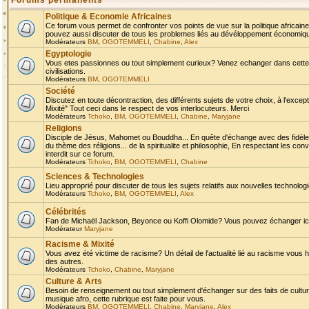
Forums permanents
Politique & Economie Africaines
Ce forum vous permet de confronter vos points de vue sur la politique africaine,
pouvez aussi discuter de tous les problemes liés au dévéloppement économique 
Modérateurs
BM
,
OGOTEMMELI
,
Chabine
,
Alex
Egyptologie
Vous etes passionnes ou tout simplement curieux? Venez echanger dans cette ru
civilisations.
Modérateurs
BM
,
OGOTEMMELI
Société
Discutez en toute décontraction, des différents sujets de votre choix, à l'exce
Mixité" Tout ceci dans le respect de vos interlocuteurs. Merci
Modérateurs
Tchoko
,
BM
,
OGOTEMMELI
,
Chabine
,
Maryjane
Religions
Disciple de Jésus, Mahomet ou Bouddha... En quête d'échange avec des fidèles
du thème des réligions... de la spiritualite et philosophie, En respectant les 
interdit sur ce forum.
Modérateurs
Tchoko
,
BM
,
OGOTEMMELI
,
Chabine
Sciences & Technologies
Lieu approprié pour discuter de tous les sujets relatifs aux nouvelles technolo
Modérateurs
Tchoko
,
BM
,
OGOTEMMELI
,
Alex
Célébrités
Fan de Michaël Jackson, Beyonce ou Koffi Olomide? Vous pouvez échanger ici l
Modérateur
Maryjane
Racisme & Mixité
Vous avez été victime de racisme? Un détail de l'actualité lié au racisme vous 
des autres.
Modérateurs
Tchoko
,
Chabine
,
Maryjane
Culture & Arts
Besoin de renseignement ou tout simplement d'échanger sur des faits de culture,
musique afro, cette rubrique est faite pour vous.
Modérateurs
BM
,
OGOTEMMELI
,
Chabine
,
Maryjane
,
Alex