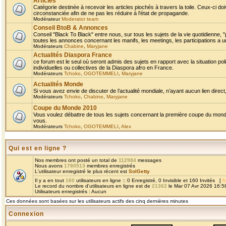
Articles
Catégorie destinée à recevoir les articles piochés à travers la toile. Ceux-ci doi
circonstanciée afin de ne pas les réduire à l'état de propagande.
Modérateur
Moderator team
Conseil BtoB & Annonces
Conseil "Black To Black" entre nous, sur tous les sujets de la vie quotidienne, "
toutes les annonces concernant les manifs, les meetings, les participations a un
Modérateurs
Chabine
,
Maryjane
Actualités Diaspora France
ce forum est le seul où seront admis des sujets en rapport avec la situation pol
individuelles ou collectives de la Diaspora afro en France.
Modérateurs
Tchoko
,
OGOTEMMELI
,
Maryjane
Actualités Monde
Si vous avez envie de discuter de l’actualité mondiale, n’ayant aucun lien direct, 
Modérateurs
Tchoko
,
Chabine
,
Maryjane
Coupe du Monde 2010
Vous voulez débattre de tous les sujets concernant la première coupe du monde 
vous.
Modérateurs
Tchoko
,
OGOTEMMELI
,
Alex
Qui est en ligne ?
Nos membres ont posté un total de
112984
messages
Nous avons
1780513
membres enregistrés
L'utilisateur enregistré le plus récent est
SolGetty
Il y a en tout
160
utilisateurs en ligne :: 0 Enregistré, 0 Invisible et 160 Invités [
A
Le record du nombre d'utilisateurs en ligne est de
21362
le Mar 07 Avr 2026 16:5
Utilisateurs enregistrés : Aucun
Ces données sont basées sur les utilisateurs actifs des cinq dernières minutes
Connexion