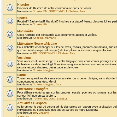
Histoire
Discutez de l'histoire de notre communauté dans ce forum
Modérateurs
Tchoko
,
BM
,
OGOTEMMELI
,
Chabine
,
Alex
Sports
Football? Basket-ball? Handball? Hockey sur glace? Venez discutez ici les perf
Modérateurs
Tchoko
,
BM
Multimédia
Cette rubrique est consacrée aux documents audios et vidéos.
Modérateurs
Chabine
,
Maryjane
Littérature Négro-africaine
Pour débattre et échanger sur les oeuvres, essais, poèmes ou romans, sur les
qui marquent (ou qui ont marqué) de leur plume la littérature négro-africaine .
Modérateurs
BM
,
OGOTEMMELI
,
Chabine
,
Alex
Vos blogs
Vous avez écrit un message sur votre blog que dont vous voulez partager le li
de l'existence de votre blog? Vous êtes un grioonaute non encore converti aux 
raisons et pour d'autres, cet espace est le votre.
Modérateurs
Tchoko
,
Maryjane
Santé
Toutes les questions de sante sont à traiter dans cette rubrique, sans aborder le
compétences attestées. Merci
Modérateurs
Tchoko
,
Maryjane
,
Alex
Littérature Etrangère
Pour débattre et échanger sur les œuvres, essais, poèmes ou romans, sur les
surtout l'Afrique en particulier...
Modérateurs
Tchoko
,
BM
,
OGOTEMMELI
Actualités Diaspora
ce forum est le seul où seront admis des sujets en rapport avec la situation pol
individuelles ou collectives des autres parties de notre Diaspora.
Modérateurs
BM
,
Chabine