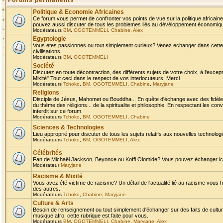
Forums permanents
Politique & Economie Africaines
Ce forum vous permet de confronter vos points de vue sur la politique africaine,
pouvez aussi discuter de tous les problemes liés au dévéloppement économique 
Modérateurs
BM
,
OGOTEMMELI
,
Chabine
,
Alex
Egyptologie
Vous etes passionnes ou tout simplement curieux? Venez echanger dans cette ru
civilisations.
Modérateurs
BM
,
OGOTEMMELI
Société
Discutez en toute décontraction, des différents sujets de votre choix, à l'exce
Mixité" Tout ceci dans le respect de vos interlocuteurs. Merci
Modérateurs
Tchoko
,
BM
,
OGOTEMMELI
,
Chabine
,
Maryjane
Religions
Disciple de Jésus, Mahomet ou Bouddha... En quête d'échange avec des fidèles
du thème des réligions... de la spiritualite et philosophie, En respectant les 
interdit sur ce forum.
Modérateurs
Tchoko
,
BM
,
OGOTEMMELI
,
Chabine
Sciences & Technologies
Lieu approprié pour discuter de tous les sujets relatifs aux nouvelles technolo
Modérateurs
Tchoko
,
BM
,
OGOTEMMELI
,
Alex
Célébrités
Fan de Michaël Jackson, Beyonce ou Koffi Olomide? Vous pouvez échanger ici l
Modérateur
Maryjane
Racisme & Mixité
Vous avez été victime de racisme? Un détail de l'actualité lié au racisme vous 
des autres.
Modérateurs
Tchoko
,
Chabine
,
Maryjane
Culture & Arts
Besoin de renseignement ou tout simplement d'échanger sur des faits de culture,
musique afro, cette rubrique est faite pour vous.
Modérateurs
BM
,
OGOTEMMELI
,
Chabine
,
Maryjane
,
Alex