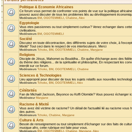
Forums permanents
Politique & Economie Africaines
Ce forum vous permet de confronter vos points de vue sur la politique africaine,
pouvez aussi discuter de tous les problemes liés au dévéloppement économique 
Modérateurs
BM
,
OGOTEMMELI
,
Chabine
,
Alex
Egyptologie
Vous etes passionnes ou tout simplement curieux? Venez echanger dans cette ru
civilisations.
Modérateurs
BM
,
OGOTEMMELI
Société
Discutez en toute décontraction, des différents sujets de votre choix, à l'exce
Mixité" Tout ceci dans le respect de vos interlocuteurs. Merci
Modérateurs
Tchoko
,
BM
,
OGOTEMMELI
,
Chabine
,
Maryjane
Religions
Disciple de Jésus, Mahomet ou Bouddha... En quête d'échange avec des fidèles
du thème des réligions... de la spiritualite et philosophie, En respectant les 
interdit sur ce forum.
Modérateurs
Tchoko
,
BM
,
OGOTEMMELI
,
Chabine
Sciences & Technologies
Lieu approprié pour discuter de tous les sujets relatifs aux nouvelles technolo
Modérateurs
Tchoko
,
BM
,
OGOTEMMELI
,
Alex
Célébrités
Fan de Michaël Jackson, Beyonce ou Koffi Olomide? Vous pouvez échanger ici l
Modérateur
Maryjane
Racisme & Mixité
Vous avez été victime de racisme? Un détail de l'actualité lié au racisme vous 
des autres.
Modérateurs
Tchoko
,
Chabine
,
Maryjane
Culture & Arts
Besoin de renseignement ou tout simplement d'échanger sur des faits de culture,
musique afro, cette rubrique est faite pour vous.
Modérateurs
BM
,
OGOTEMMELI
,
Chabine
,
Maryjane
,
Alex