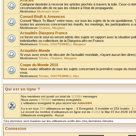
Articles
Catégorie destinée à recevoir les articles piochés à travers la toile. Ceux-ci doi
circonstanciée afin de ne pas les réduire à l'état de propagande.
Modérateur
Moderator team
Conseil BtoB & Annonces
Conseil "Black To Black" entre nous, sur tous les sujets de la vie quotidienne, "
toutes les annonces concernant les manifs, les meetings, les participations a un
Modérateurs
Chabine
,
Maryjane
Actualités Diaspora France
ce forum est le seul où seront admis des sujets en rapport avec la situation pol
individuelles ou collectives de la Diaspora afro en France.
Modérateurs
Tchoko
,
OGOTEMMELI
,
Maryjane
Actualités Monde
Si vous avez envie de discuter de l’actualité mondiale, n’ayant aucun lien direct, 
Modérateurs
Tchoko
,
Chabine
,
Maryjane
Coupe du Monde 2010
Vous voulez débattre de tous les sujets concernant la première coupe du monde 
vous.
Modérateurs
Tchoko
,
OGOTEMMELI
,
Alex
Qui est en ligne ?
Nos membres ont posté un total de
112984
messages
Nous avons
1780467
membres enregistrés
L'utilisateur enregistré le plus récent est
Addie06H
Il y a en tout
253
utilisateurs en ligne :: 0 Enregistré, 0 Invisible et 253 Invités [
A
Le record du nombre d'utilisateurs en ligne est de
21362
le Mar 07 Avr 2026 16:5
Utilisateurs enregistrés : Aucun
Ces données sont basées sur les utilisateurs actifs des cinq dernières minutes
Connexion