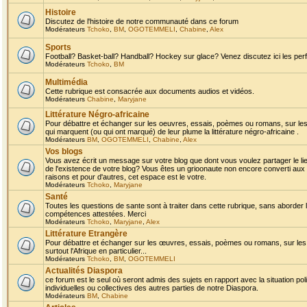
Histoire
Discutez de l'histoire de notre communauté dans ce forum
Modérateurs
Tchoko
,
BM
,
OGOTEMMELI
,
Chabine
,
Alex
Sports
Football? Basket-ball? Handball? Hockey sur glace? Venez discutez ici les perf
Modérateurs
Tchoko
,
BM
Multimédia
Cette rubrique est consacrée aux documents audios et vidéos.
Modérateurs
Chabine
,
Maryjane
Littérature Négro-africaine
Pour débattre et échanger sur les oeuvres, essais, poèmes ou romans, sur les
qui marquent (ou qui ont marqué) de leur plume la littérature négro-africaine .
Modérateurs
BM
,
OGOTEMMELI
,
Chabine
,
Alex
Vos blogs
Vous avez écrit un message sur votre blog que dont vous voulez partager le li
de l'existence de votre blog? Vous êtes un grioonaute non encore converti aux 
raisons et pour d'autres, cet espace est le votre.
Modérateurs
Tchoko
,
Maryjane
Santé
Toutes les questions de sante sont à traiter dans cette rubrique, sans aborder le
compétences attestées. Merci
Modérateurs
Tchoko
,
Maryjane
,
Alex
Littérature Etrangère
Pour débattre et échanger sur les œuvres, essais, poèmes ou romans, sur les
surtout l'Afrique en particulier...
Modérateurs
Tchoko
,
BM
,
OGOTEMMELI
Actualités Diaspora
ce forum est le seul où seront admis des sujets en rapport avec la situation pol
individuelles ou collectives des autres parties de notre Diaspora.
Modérateurs
BM
,
Chabine