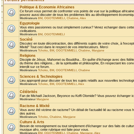
Forums permanents
Politique & Economie Africaines
Ce forum vous permet de confronter vos points de vue sur la politique africaine,
pouvez aussi discuter de tous les problemes liés au dévéloppement économique 
Modérateurs
BM
,
OGOTEMMELI
,
Chabine
,
Alex
Egyptologie
Vous etes passionnes ou tout simplement curieux? Venez echanger dans cette ru
civilisations.
Modérateurs
BM
,
OGOTEMMELI
Société
Discutez en toute décontraction, des différents sujets de votre choix, à l'exce
Mixité" Tout ceci dans le respect de vos interlocuteurs. Merci
Modérateurs
Tchoko
,
BM
,
OGOTEMMELI
,
Chabine
,
Maryjane
Religions
Disciple de Jésus, Mahomet ou Bouddha... En quête d'échange avec des fidèles
du thème des réligions... de la spiritualite et philosophie, En respectant les 
interdit sur ce forum.
Modérateurs
Tchoko
,
BM
,
OGOTEMMELI
,
Chabine
Sciences & Technologies
Lieu approprié pour discuter de tous les sujets relatifs aux nouvelles technolo
Modérateurs
Tchoko
,
BM
,
OGOTEMMELI
,
Alex
Célébrités
Fan de Michaël Jackson, Beyonce ou Koffi Olomide? Vous pouvez échanger ici l
Modérateur
Maryjane
Racisme & Mixité
Vous avez été victime de racisme? Un détail de l'actualité lié au racisme vous 
des autres.
Modérateurs
Tchoko
,
Chabine
,
Maryjane
Culture & Arts
Besoin de renseignement ou tout simplement d'échanger sur des faits de culture,
musique afro, cette rubrique est faite pour vous.
Modérateurs
BM
,
OGOTEMMELI
,
Chabine
,
Maryjane
,
Alex