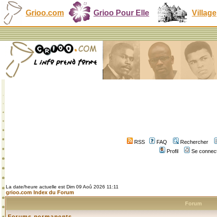
Grioo.com
Grioo Pour Elle
Village
RSS
FAQ
Rechercher
Profil
Se connect
La date/heure actuelle est Dim 09 Aoû 2026 11:11
grioo.com Index du Forum
Forum