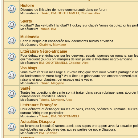
Histoire
Discutez de l'histoire de notre communauté dans ce forum
Modérateurs
Tchoko
,
BM
,
OGOTEMMELI
,
Chabine
,
Alex
Sports
Football? Basket-ball? Handball? Hockey sur glace? Venez discutez ici les perf
Modérateurs
Tchoko
,
BM
Multimédia
Cette rubrique est consacrée aux documents audios et vidéos.
Modérateurs
Chabine
,
Maryjane
Littérature Négro-africaine
Pour débattre et échanger sur les oeuvres, essais, poèmes ou romans, sur les
qui marquent (ou qui ont marqué) de leur plume la littérature négro-africaine .
Modérateurs
BM
,
OGOTEMMELI
,
Chabine
,
Alex
Vos blogs
Vous avez écrit un message sur votre blog que dont vous voulez partager le li
de l'existence de votre blog? Vous êtes un grioonaute non encore converti aux 
raisons et pour d'autres, cet espace est le votre.
Modérateurs
Tchoko
,
Maryjane
Santé
Toutes les questions de sante sont à traiter dans cette rubrique, sans aborder le
compétences attestées. Merci
Modérateurs
Tchoko
,
Maryjane
,
Alex
Littérature Etrangère
Pour débattre et échanger sur les œuvres, essais, poèmes ou romans, sur les
surtout l'Afrique en particulier...
Modérateurs
Tchoko
,
BM
,
OGOTEMMELI
Actualités Diaspora
ce forum est le seul où seront admis des sujets en rapport avec la situation pol
individuelles ou collectives des autres parties de notre Diaspora.
Modérateurs
BM
,
Chabine