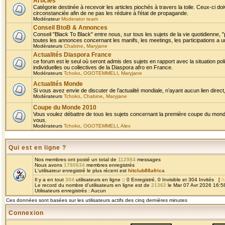
Articles
Catégorie destinée à recevoir les articles piochés à travers la toile. Ceux-ci doi
circonstanciée afin de ne pas les réduire à l'état de propagande.
Modérateur
Moderator team
Conseil BtoB & Annonces
Conseil "Black To Black" entre nous, sur tous les sujets de la vie quotidienne, "
toutes les annonces concernant les manifs, les meetings, les participations a un
Modérateurs
Chabine
,
Maryjane
Actualités Diaspora France
ce forum est le seul où seront admis des sujets en rapport avec la situation pol
individuelles ou collectives de la Diaspora afro en France.
Modérateurs
Tchoko
,
OGOTEMMELI
,
Maryjane
Actualités Monde
Si vous avez envie de discuter de l’actualité mondiale, n’ayant aucun lien direct, 
Modérateurs
Tchoko
,
Chabine
,
Maryjane
Coupe du Monde 2010
Vous voulez débattre de tous les sujets concernant la première coupe du monde 
vous.
Modérateurs
Tchoko
,
OGOTEMMELI
,
Alex
Qui est en ligne ?
Nos membres ont posté un total de
112984
messages
Nous avons
1780634
membres enregistrés
L'utilisateur enregistré le plus récent est
hitclub88africa
Il y a en tout
304
utilisateurs en ligne :: 0 Enregistré, 0 Invisible et 304 Invités [
A
Le record du nombre d'utilisateurs en ligne est de
21362
le Mar 07 Avr 2026 16:5
Utilisateurs enregistrés : Aucun
Ces données sont basées sur les utilisateurs actifs des cinq dernières minutes
Connexion