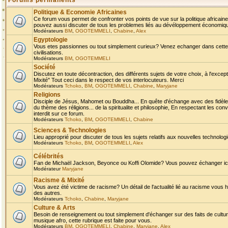
Forums permanents
Politique & Economie Africaines
Ce forum vous permet de confronter vos points de vue sur la politique africaine,
pouvez aussi discuter de tous les problemes liés au dévéloppement économique 
Modérateurs
BM
,
OGOTEMMELI
,
Chabine
,
Alex
Egyptologie
Vous etes passionnes ou tout simplement curieux? Venez echanger dans cette ru
civilisations.
Modérateurs
BM
,
OGOTEMMELI
Société
Discutez en toute décontraction, des différents sujets de votre choix, à l'exce
Mixité" Tout ceci dans le respect de vos interlocuteurs. Merci
Modérateurs
Tchoko
,
BM
,
OGOTEMMELI
,
Chabine
,
Maryjane
Religions
Disciple de Jésus, Mahomet ou Bouddha... En quête d'échange avec des fidèles
du thème des réligions... de la spiritualite et philosophie, En respectant les 
interdit sur ce forum.
Modérateurs
Tchoko
,
BM
,
OGOTEMMELI
,
Chabine
Sciences & Technologies
Lieu approprié pour discuter de tous les sujets relatifs aux nouvelles technolo
Modérateurs
Tchoko
,
BM
,
OGOTEMMELI
,
Alex
Célébrités
Fan de Michaël Jackson, Beyonce ou Koffi Olomide? Vous pouvez échanger ici l
Modérateur
Maryjane
Racisme & Mixité
Vous avez été victime de racisme? Un détail de l'actualité lié au racisme vous 
des autres.
Modérateurs
Tchoko
,
Chabine
,
Maryjane
Culture & Arts
Besoin de renseignement ou tout simplement d'échanger sur des faits de culture,
musique afro, cette rubrique est faite pour vous.
Modérateurs
BM
,
OGOTEMMELI
,
Chabine
,
Maryjane
,
Alex