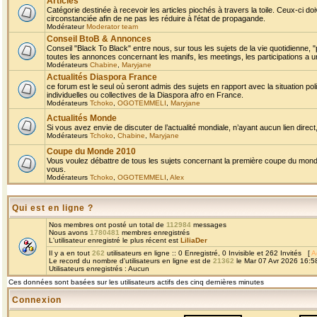
Articles
Catégorie destinée à recevoir les articles piochés à travers la toile. Ceux-ci doi
circonstanciée afin de ne pas les réduire à l'état de propagande.
Modérateur
Moderator team
Conseil BtoB & Annonces
Conseil "Black To Black" entre nous, sur tous les sujets de la vie quotidienne, "
toutes les annonces concernant les manifs, les meetings, les participations a un
Modérateurs
Chabine
,
Maryjane
Actualités Diaspora France
ce forum est le seul où seront admis des sujets en rapport avec la situation pol
individuelles ou collectives de la Diaspora afro en France.
Modérateurs
Tchoko
,
OGOTEMMELI
,
Maryjane
Actualités Monde
Si vous avez envie de discuter de l’actualité mondiale, n’ayant aucun lien direct, 
Modérateurs
Tchoko
,
Chabine
,
Maryjane
Coupe du Monde 2010
Vous voulez débattre de tous les sujets concernant la première coupe du monde 
vous.
Modérateurs
Tchoko
,
OGOTEMMELI
,
Alex
Qui est en ligne ?
Nos membres ont posté un total de
112984
messages
Nous avons
1780481
membres enregistrés
L'utilisateur enregistré le plus récent est
LiliaDer
Il y a en tout
262
utilisateurs en ligne :: 0 Enregistré, 0 Invisible et 262 Invités [
A
Le record du nombre d'utilisateurs en ligne est de
21362
le Mar 07 Avr 2026 16:5
Utilisateurs enregistrés : Aucun
Ces données sont basées sur les utilisateurs actifs des cinq dernières minutes
Connexion