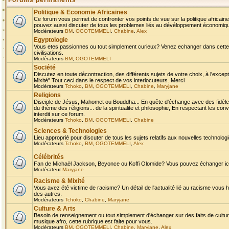
Forums permanents
Politique & Economie Africaines
Ce forum vous permet de confronter vos points de vue sur la politique africaine,
pouvez aussi discuter de tous les problemes liés au dévéloppement économique 
Modérateurs
BM
,
OGOTEMMELI
,
Chabine
,
Alex
Egyptologie
Vous etes passionnes ou tout simplement curieux? Venez echanger dans cette ru
civilisations.
Modérateurs
BM
,
OGOTEMMELI
Société
Discutez en toute décontraction, des différents sujets de votre choix, à l'exce
Mixité" Tout ceci dans le respect de vos interlocuteurs. Merci
Modérateurs
Tchoko
,
BM
,
OGOTEMMELI
,
Chabine
,
Maryjane
Religions
Disciple de Jésus, Mahomet ou Bouddha... En quête d'échange avec des fidèles
du thème des réligions... de la spiritualite et philosophie, En respectant les 
interdit sur ce forum.
Modérateurs
Tchoko
,
BM
,
OGOTEMMELI
,
Chabine
Sciences & Technologies
Lieu approprié pour discuter de tous les sujets relatifs aux nouvelles technolo
Modérateurs
Tchoko
,
BM
,
OGOTEMMELI
,
Alex
Célébrités
Fan de Michaël Jackson, Beyonce ou Koffi Olomide? Vous pouvez échanger ici l
Modérateur
Maryjane
Racisme & Mixité
Vous avez été victime de racisme? Un détail de l'actualité lié au racisme vous 
des autres.
Modérateurs
Tchoko
,
Chabine
,
Maryjane
Culture & Arts
Besoin de renseignement ou tout simplement d'échanger sur des faits de culture,
musique afro, cette rubrique est faite pour vous.
Modérateurs
BM
,
OGOTEMMELI
,
Chabine
,
Maryjane
,
Alex