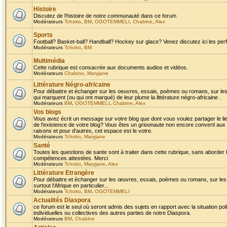
Histoire
Discutez de l'histoire de notre communauté dans ce forum
Modérateurs
Tchoko
,
BM
,
OGOTEMMELI
,
Chabine
,
Alex
Sports
Football? Basket-ball? Handball? Hockey sur glace? Venez discutez ici les perf
Modérateurs
Tchoko
,
BM
Multimédia
Cette rubrique est consacrée aux documents audios et vidéos.
Modérateurs
Chabine
,
Maryjane
Littérature Négro-africaine
Pour débattre et échanger sur les oeuvres, essais, poèmes ou romans, sur les
qui marquent (ou qui ont marqué) de leur plume la littérature négro-africaine .
Modérateurs
BM
,
OGOTEMMELI
,
Chabine
,
Alex
Vos blogs
Vous avez écrit un message sur votre blog que dont vous voulez partager le li
de l'existence de votre blog? Vous êtes un grioonaute non encore converti aux 
raisons et pour d'autres, cet espace est le votre.
Modérateurs
Tchoko
,
Maryjane
Santé
Toutes les questions de sante sont à traiter dans cette rubrique, sans aborder le
compétences attestées. Merci
Modérateurs
Tchoko
,
Maryjane
,
Alex
Littérature Etrangère
Pour débattre et échanger sur les œuvres, essais, poèmes ou romans, sur les
surtout l'Afrique en particulier...
Modérateurs
Tchoko
,
BM
,
OGOTEMMELI
Actualités Diaspora
ce forum est le seul où seront admis des sujets en rapport avec la situation pol
individuelles ou collectives des autres parties de notre Diaspora.
Modérateurs
BM
,
Chabine