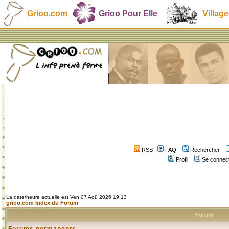
Grioo.com
Grioo Pour Elle
Village
RSS
FAQ
Rechercher
Profil
Se connect
La date/heure actuelle est Ven 07 Aoû 2026 19:13
grioo.com Index du Forum
Forum