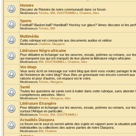
Histoire
Discutez de l'histoire de notre communauté dans ce forum
Modérateurs
Tchoko
,
BM
,
OGOTEMMELI
,
Chabine
,
Alex
Sports
Football? Basket-ball? Handball? Hockey sur glace? Venez discutez ici les perf
Modérateurs
Tchoko
,
BM
Multimédia
Cette rubrique est consacrée aux documents audios et vidéos.
Modérateurs
Chabine
,
Maryjane
Littérature Négro-africaine
Pour débattre et échanger sur les oeuvres, essais, poèmes ou romans, sur les
qui marquent (ou qui ont marqué) de leur plume la littérature négro-africaine .
Modérateurs
BM
,
OGOTEMMELI
,
Chabine
,
Alex
Vos blogs
Vous avez écrit un message sur votre blog que dont vous voulez partager le li
de l'existence de votre blog? Vous êtes un grioonaute non encore converti aux 
raisons et pour d'autres, cet espace est le votre.
Modérateurs
Tchoko
,
Maryjane
Santé
Toutes les questions de sante sont à traiter dans cette rubrique, sans aborder le
compétences attestées. Merci
Modérateurs
Tchoko
,
Maryjane
,
Alex
Littérature Etrangère
Pour débattre et échanger sur les œuvres, essais, poèmes ou romans, sur les
surtout l'Afrique en particulier...
Modérateurs
Tchoko
,
BM
,
OGOTEMMELI
Actualités Diaspora
ce forum est le seul où seront admis des sujets en rapport avec la situation pol
individuelles ou collectives des autres parties de notre Diaspora.
Modérateurs
BM
,
Chabine