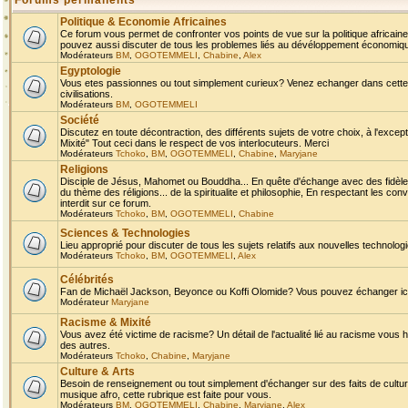
Forums permanents
Politique & Economie Africaines
Ce forum vous permet de confronter vos points de vue sur la politique africaine,
pouvez aussi discuter de tous les problemes liés au dévéloppement économique 
Modérateurs
BM
,
OGOTEMMELI
,
Chabine
,
Alex
Egyptologie
Vous etes passionnes ou tout simplement curieux? Venez echanger dans cette ru
civilisations.
Modérateurs
BM
,
OGOTEMMELI
Société
Discutez en toute décontraction, des différents sujets de votre choix, à l'exce
Mixité" Tout ceci dans le respect de vos interlocuteurs. Merci
Modérateurs
Tchoko
,
BM
,
OGOTEMMELI
,
Chabine
,
Maryjane
Religions
Disciple de Jésus, Mahomet ou Bouddha... En quête d'échange avec des fidèles
du thème des réligions... de la spiritualite et philosophie, En respectant les 
interdit sur ce forum.
Modérateurs
Tchoko
,
BM
,
OGOTEMMELI
,
Chabine
Sciences & Technologies
Lieu approprié pour discuter de tous les sujets relatifs aux nouvelles technolo
Modérateurs
Tchoko
,
BM
,
OGOTEMMELI
,
Alex
Célébrités
Fan de Michaël Jackson, Beyonce ou Koffi Olomide? Vous pouvez échanger ici l
Modérateur
Maryjane
Racisme & Mixité
Vous avez été victime de racisme? Un détail de l'actualité lié au racisme vous 
des autres.
Modérateurs
Tchoko
,
Chabine
,
Maryjane
Culture & Arts
Besoin de renseignement ou tout simplement d'échanger sur des faits de culture,
musique afro, cette rubrique est faite pour vous.
Modérateurs
BM
,
OGOTEMMELI
,
Chabine
,
Maryjane
,
Alex