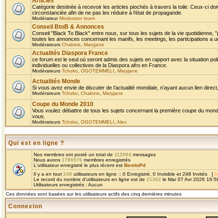
Articles
Catégorie destinée à recevoir les articles piochés à travers la toile. Ceux-ci doi
circonstanciée afin de ne pas les réduire à l'état de propagande.
Modérateur
Moderator team
Conseil BtoB & Annonces
Conseil "Black To Black" entre nous, sur tous les sujets de la vie quotidienne, "
toutes les annonces concernant les manifs, les meetings, les participations a un
Modérateurs
Chabine
,
Maryjane
Actualités Diaspora France
ce forum est le seul où seront admis des sujets en rapport avec la situation pol
individuelles ou collectives de la Diaspora afro en France.
Modérateurs
Tchoko
,
OGOTEMMELI
,
Maryjane
Actualités Monde
Si vous avez envie de discuter de l’actualité mondiale, n’ayant aucun lien direct, 
Modérateurs
Tchoko
,
Chabine
,
Maryjane
Coupe du Monde 2010
Vous voulez débattre de tous les sujets concernant la première coupe du monde 
vous.
Modérateurs
Tchoko
,
OGOTEMMELI
,
Alex
Qui est en ligne ?
Nos membres ont posté un total de
112984
messages
Nous avons
1780576
membres enregistrés
L'utilisateur enregistré le plus récent est
BenitoPd
Il y a en tout
248
utilisateurs en ligne :: 0 Enregistré, 0 Invisible et 248 Invités [
A
Le record du nombre d'utilisateurs en ligne est de
21362
le Mar 07 Avr 2026 16:5
Utilisateurs enregistrés : Aucun
Ces données sont basées sur les utilisateurs actifs des cinq dernières minutes
Connexion