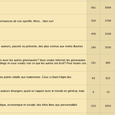
581
5586
329
3788
ormances de vos sportifs. Afros... bien sur!
458
2248
 auteurs, passés ou présents, des plus connus aux moins illustres
190
2530
en avec les autres grioonautes? Vous voulez informer les grioonautes
191
885
blogs et vous voulez voir ce que les autres ont écrit? Pour toutes ces
s points relatifs aux traitements. Ceux ci étant l'objet des
93
822
 auteurs étrangers ayant un rapport avec le monde en général, mais
6
15
itique, economique et sociale; des infos liees aux personnalités
223
3553