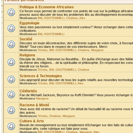
Forums permanents
Politique & Economie Africaines
Ce forum vous permet de confronter vos points de vue sur la politique africaine,
pouvez aussi discuter de tous les problemes liés au dévéloppement économique 
Modérateurs
BM
,
OGOTEMMELI
,
Chabine
,
Alex
Egyptologie
Vous etes passionnes ou tout simplement curieux? Venez echanger dans cette ru
civilisations.
Modérateurs
BM
,
OGOTEMMELI
Société
Discutez en toute décontraction, des différents sujets de votre choix, à l'exce
Mixité" Tout ceci dans le respect de vos interlocuteurs. Merci
Modérateurs
Tchoko
,
BM
,
OGOTEMMELI
,
Chabine
,
Maryjane
Religions
Disciple de Jésus, Mahomet ou Bouddha... En quête d'échange avec des fidèles
du thème des réligions... de la spiritualite et philosophie, En respectant les 
interdit sur ce forum.
Modérateurs
Tchoko
,
BM
,
OGOTEMMELI
,
Chabine
Sciences & Technologies
Lieu approprié pour discuter de tous les sujets relatifs aux nouvelles technolo
Modérateurs
Tchoko
,
BM
,
OGOTEMMELI
,
Alex
Célébrités
Fan de Michaël Jackson, Beyonce ou Koffi Olomide? Vous pouvez échanger ici l
Modérateur
Maryjane
Racisme & Mixité
Vous avez été victime de racisme? Un détail de l'actualité lié au racisme vous 
des autres.
Modérateurs
Tchoko
,
Chabine
,
Maryjane
Culture & Arts
Besoin de renseignement ou tout simplement d'échanger sur des faits de culture,
musique afro, cette rubrique est faite pour vous.
Modérateurs
BM
,
OGOTEMMELI
,
Chabine
,
Maryjane
,
Alex