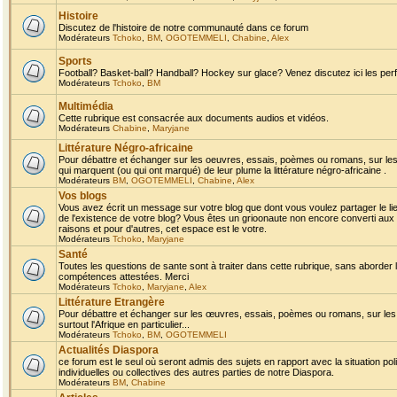
Histoire
Discutez de l'histoire de notre communauté dans ce forum
Modérateurs
Tchoko
,
BM
,
OGOTEMMELI
,
Chabine
,
Alex
Sports
Football? Basket-ball? Handball? Hockey sur glace? Venez discutez ici les perf
Modérateurs
Tchoko
,
BM
Multimédia
Cette rubrique est consacrée aux documents audios et vidéos.
Modérateurs
Chabine
,
Maryjane
Littérature Négro-africaine
Pour débattre et échanger sur les oeuvres, essais, poèmes ou romans, sur les
qui marquent (ou qui ont marqué) de leur plume la littérature négro-africaine .
Modérateurs
BM
,
OGOTEMMELI
,
Chabine
,
Alex
Vos blogs
Vous avez écrit un message sur votre blog que dont vous voulez partager le li
de l'existence de votre blog? Vous êtes un grioonaute non encore converti aux 
raisons et pour d'autres, cet espace est le votre.
Modérateurs
Tchoko
,
Maryjane
Santé
Toutes les questions de sante sont à traiter dans cette rubrique, sans aborder le
compétences attestées. Merci
Modérateurs
Tchoko
,
Maryjane
,
Alex
Littérature Etrangère
Pour débattre et échanger sur les œuvres, essais, poèmes ou romans, sur les
surtout l'Afrique en particulier...
Modérateurs
Tchoko
,
BM
,
OGOTEMMELI
Actualités Diaspora
ce forum est le seul où seront admis des sujets en rapport avec la situation pol
individuelles ou collectives des autres parties de notre Diaspora.
Modérateurs
BM
,
Chabine