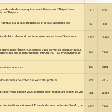
 ou de celle des pays qui ont une influence sur l'Afrique. Vous
1711
17111
de l'Afrique ici.
brique, sur la plus prestigieuse et la plus fascinante des
63
634
ption de faits relevant du racisme, réservés au forum "Racisme et
1507
17990
 d'une autre réligion? Cet espace vous permet de dialoguer autour
304
7299
convictions des autres naturellement. IMPORTANT: Le Prosélytisme est
430
3481
gies et aux sciences
253
2870
es dernières nouvelles sur votre star préférée
horripile? Vous pouvez vous exprimer ici en respectant le point de vue
981
16260
 des traditions africaines? Envie de discuter du dernier film afro, de
1037
7391