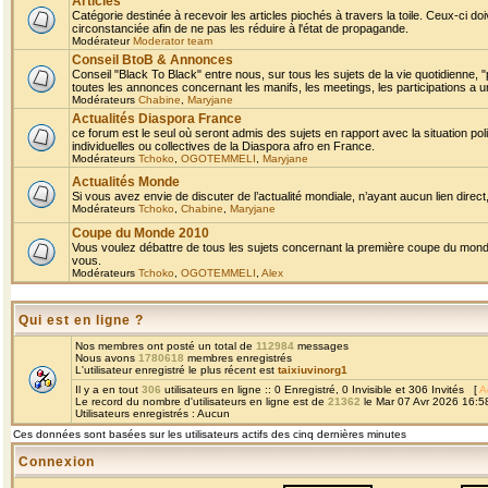
Articles
Catégorie destinée à recevoir les articles piochés à travers la toile. Ceux-ci doi
circonstanciée afin de ne pas les réduire à l'état de propagande.
Modérateur
Moderator team
Conseil BtoB & Annonces
Conseil "Black To Black" entre nous, sur tous les sujets de la vie quotidienne, "
toutes les annonces concernant les manifs, les meetings, les participations a un
Modérateurs
Chabine
,
Maryjane
Actualités Diaspora France
ce forum est le seul où seront admis des sujets en rapport avec la situation pol
individuelles ou collectives de la Diaspora afro en France.
Modérateurs
Tchoko
,
OGOTEMMELI
,
Maryjane
Actualités Monde
Si vous avez envie de discuter de l’actualité mondiale, n’ayant aucun lien direct, 
Modérateurs
Tchoko
,
Chabine
,
Maryjane
Coupe du Monde 2010
Vous voulez débattre de tous les sujets concernant la première coupe du monde 
vous.
Modérateurs
Tchoko
,
OGOTEMMELI
,
Alex
Qui est en ligne ?
Nos membres ont posté un total de
112984
messages
Nous avons
1780618
membres enregistrés
L'utilisateur enregistré le plus récent est
taixiuvinorg1
Il y a en tout
306
utilisateurs en ligne :: 0 Enregistré, 0 Invisible et 306 Invités [
A
Le record du nombre d'utilisateurs en ligne est de
21362
le Mar 07 Avr 2026 16:5
Utilisateurs enregistrés : Aucun
Ces données sont basées sur les utilisateurs actifs des cinq dernières minutes
Connexion