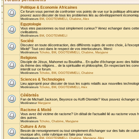
Forums permanents
Politique & Economie Africaines
Ce forum vous permet de confronter vos points de vue sur la politique africaine,
pouvez aussi discuter de tous les problemes liés au dévéloppement économique 
Modérateurs
BM
,
OGOTEMMELI
,
Chabine
,
Alex
Egyptologie
Vous etes passionnes ou tout simplement curieux? Venez echanger dans cette ru
civilisations.
Modérateurs
BM
,
OGOTEMMELI
Société
Discutez en toute décontraction, des différents sujets de votre choix, à l'exce
Mixité" Tout ceci dans le respect de vos interlocuteurs. Merci
Modérateurs
Tchoko
,
BM
,
OGOTEMMELI
,
Chabine
,
Maryjane
Religions
Disciple de Jésus, Mahomet ou Bouddha... En quête d'échange avec des fidèles
du thème des réligions... de la spiritualite et philosophie, En respectant les 
interdit sur ce forum.
Modérateurs
Tchoko
,
BM
,
OGOTEMMELI
,
Chabine
Sciences & Technologies
Lieu approprié pour discuter de tous les sujets relatifs aux nouvelles technolo
Modérateurs
Tchoko
,
BM
,
OGOTEMMELI
,
Alex
Célébrités
Fan de Michaël Jackson, Beyonce ou Koffi Olomide? Vous pouvez échanger ici l
Modérateur
Maryjane
Racisme & Mixité
Vous avez été victime de racisme? Un détail de l'actualité lié au racisme vous 
des autres.
Modérateurs
Tchoko
,
Chabine
,
Maryjane
Culture & Arts
Besoin de renseignement ou tout simplement d'échanger sur des faits de culture,
musique afro, cette rubrique est faite pour vous.
Modérateurs
BM
,
OGOTEMMELI
,
Chabine
,
Maryjane
,
Alex