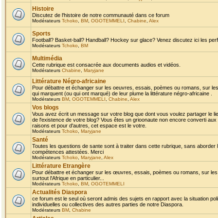
Histoire
Discutez de l'histoire de notre communauté dans ce forum
Modérateurs
Tchoko
,
BM
,
OGOTEMMELI
,
Chabine
,
Alex
Sports
Football? Basket-ball? Handball? Hockey sur glace? Venez discutez ici les perf
Modérateurs
Tchoko
,
BM
Multimédia
Cette rubrique est consacrée aux documents audios et vidéos.
Modérateurs
Chabine
,
Maryjane
Littérature Négro-africaine
Pour débattre et échanger sur les oeuvres, essais, poèmes ou romans, sur les
qui marquent (ou qui ont marqué) de leur plume la littérature négro-africaine .
Modérateurs
BM
,
OGOTEMMELI
,
Chabine
,
Alex
Vos blogs
Vous avez écrit un message sur votre blog que dont vous voulez partager le li
de l'existence de votre blog? Vous êtes un grioonaute non encore converti aux 
raisons et pour d'autres, cet espace est le votre.
Modérateurs
Tchoko
,
Maryjane
Santé
Toutes les questions de sante sont à traiter dans cette rubrique, sans aborder le
compétences attestées. Merci
Modérateurs
Tchoko
,
Maryjane
,
Alex
Littérature Etrangère
Pour débattre et échanger sur les œuvres, essais, poèmes ou romans, sur les
surtout l'Afrique en particulier...
Modérateurs
Tchoko
,
BM
,
OGOTEMMELI
Actualités Diaspora
ce forum est le seul où seront admis des sujets en rapport avec la situation pol
individuelles ou collectives des autres parties de notre Diaspora.
Modérateurs
BM
,
Chabine