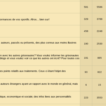
581
5586
329
3788
ormances de vos sportifs. Afros... bien sur!
458
2248
 auteurs, passés ou présents, des plus connus aux moins illustres
190
2530
en avec les autres grioonautes? Vous voulez informer les grioonautes
191
885
blogs et vous voulez voir ce que les autres ont écrit? Pour toutes ces
s points relatifs aux traitements. Ceux ci étant l'objet des
93
822
 auteurs étrangers ayant un rapport avec le monde en général, mais
6
15
itique, economique et sociale; des infos liees aux personnalités
223
3553