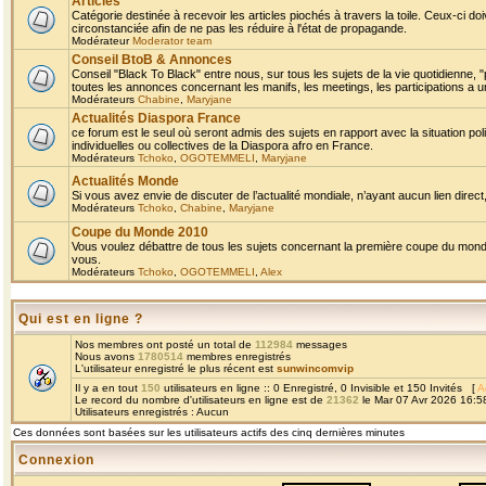
Articles
Catégorie destinée à recevoir les articles piochés à travers la toile. Ceux-ci doi
circonstanciée afin de ne pas les réduire à l'état de propagande.
Modérateur
Moderator team
Conseil BtoB & Annonces
Conseil "Black To Black" entre nous, sur tous les sujets de la vie quotidienne, "
toutes les annonces concernant les manifs, les meetings, les participations a un
Modérateurs
Chabine
,
Maryjane
Actualités Diaspora France
ce forum est le seul où seront admis des sujets en rapport avec la situation pol
individuelles ou collectives de la Diaspora afro en France.
Modérateurs
Tchoko
,
OGOTEMMELI
,
Maryjane
Actualités Monde
Si vous avez envie de discuter de l’actualité mondiale, n’ayant aucun lien direct, 
Modérateurs
Tchoko
,
Chabine
,
Maryjane
Coupe du Monde 2010
Vous voulez débattre de tous les sujets concernant la première coupe du monde 
vous.
Modérateurs
Tchoko
,
OGOTEMMELI
,
Alex
Qui est en ligne ?
Nos membres ont posté un total de
112984
messages
Nous avons
1780514
membres enregistrés
L'utilisateur enregistré le plus récent est
sunwincomvip
Il y a en tout
150
utilisateurs en ligne :: 0 Enregistré, 0 Invisible et 150 Invités [
A
Le record du nombre d'utilisateurs en ligne est de
21362
le Mar 07 Avr 2026 16:5
Utilisateurs enregistrés : Aucun
Ces données sont basées sur les utilisateurs actifs des cinq dernières minutes
Connexion