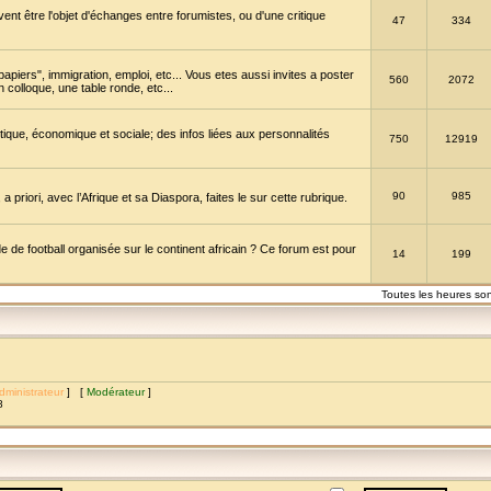
vent être l'objet d'échanges entre forumistes, ou d'une critique
47
334
papiers", immigration, emploi, etc... Vous etes aussi invites a poster
560
2072
 colloque, une table ronde, etc...
itique, économique et sociale; des infos liées aux personnalités
750
12919
90
985
a priori, avec l’Afrique et sa Diaspora, faites le sur cette rubrique.
de football organisée sur le continent africain ? Ce forum est pour
14
199
Toutes les heures so
dministrateur
] [
Modérateur
]
8