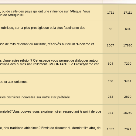
 ou de celle des pays qui ont une influence sur l'Afrique. Vous
1711
17111
de l'Afrique ici.
brique, sur la plus prestigieuse et la plus fascinante des
63
634
ption de faits relevant du racisme, réservés au forum "Racisme et
1507
17990
 d'une autre réligion? Cet espace vous permet de dialoguer autour
304
7299
convictions des autres naturellement. IMPORTANT: Le Prosélytisme est
430
3481
gies et aux sciences
253
2870
es dernières nouvelles sur votre star préférée
horripile? Vous pouvez vous exprimer ici en respectant le point de vue
981
16260
 des traditions africaines? Envie de discuter du dernier film afro, de
1037
7391