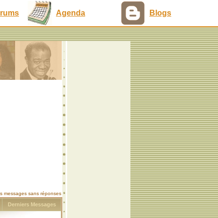
rums
Agenda
Blogs
les messages sans réponses
s
Derniers Messages