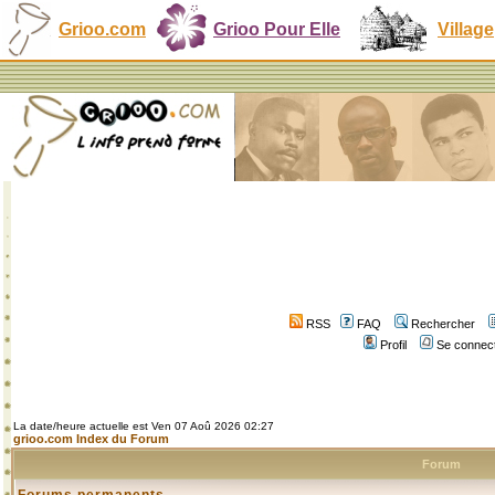
Grioo.com
Grioo Pour Elle
Village
RSS
FAQ
Rechercher
Profil
Se connect
La date/heure actuelle est Ven 07 Aoû 2026 02:27
grioo.com Index du Forum
Forum