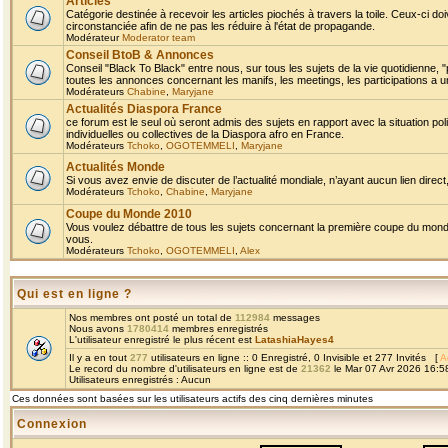
Articles
Catégorie destinée à recevoir les articles piochés à travers la toile. Ceux-ci doi
circonstanciée afin de ne pas les réduire à l'état de propagande.
Modérateur
Moderator team
Conseil BtoB & Annonces
Conseil "Black To Black" entre nous, sur tous les sujets de la vie quotidienne, "
toutes les annonces concernant les manifs, les meetings, les participations a un
Modérateurs
Chabine
,
Maryjane
Actualités Diaspora France
ce forum est le seul où seront admis des sujets en rapport avec la situation pol
individuelles ou collectives de la Diaspora afro en France.
Modérateurs
Tchoko
,
OGOTEMMELI
,
Maryjane
Actualités Monde
Si vous avez envie de discuter de l’actualité mondiale, n’ayant aucun lien direct, 
Modérateurs
Tchoko
,
Chabine
,
Maryjane
Coupe du Monde 2010
Vous voulez débattre de tous les sujets concernant la première coupe du monde 
vous.
Modérateurs
Tchoko
,
OGOTEMMELI
,
Alex
Qui est en ligne ?
Nos membres ont posté un total de
112984
messages
Nous avons
1780414
membres enregistrés
L'utilisateur enregistré le plus récent est
LatashiaHayes4
Il y a en tout
277
utilisateurs en ligne :: 0 Enregistré, 0 Invisible et 277 Invités [
A
Le record du nombre d'utilisateurs en ligne est de
21362
le Mar 07 Avr 2026 16:5
Utilisateurs enregistrés : Aucun
Ces données sont basées sur les utilisateurs actifs des cinq dernières minutes
Connexion