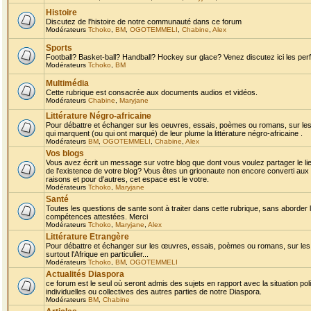
Histoire
Discutez de l'histoire de notre communauté dans ce forum
Modérateurs
Tchoko
,
BM
,
OGOTEMMELI
,
Chabine
,
Alex
Sports
Football? Basket-ball? Handball? Hockey sur glace? Venez discutez ici les perf
Modérateurs
Tchoko
,
BM
Multimédia
Cette rubrique est consacrée aux documents audios et vidéos.
Modérateurs
Chabine
,
Maryjane
Littérature Négro-africaine
Pour débattre et échanger sur les oeuvres, essais, poèmes ou romans, sur les
qui marquent (ou qui ont marqué) de leur plume la littérature négro-africaine .
Modérateurs
BM
,
OGOTEMMELI
,
Chabine
,
Alex
Vos blogs
Vous avez écrit un message sur votre blog que dont vous voulez partager le li
de l'existence de votre blog? Vous êtes un grioonaute non encore converti aux 
raisons et pour d'autres, cet espace est le votre.
Modérateurs
Tchoko
,
Maryjane
Santé
Toutes les questions de sante sont à traiter dans cette rubrique, sans aborder le
compétences attestées. Merci
Modérateurs
Tchoko
,
Maryjane
,
Alex
Littérature Etrangère
Pour débattre et échanger sur les œuvres, essais, poèmes ou romans, sur les
surtout l'Afrique en particulier...
Modérateurs
Tchoko
,
BM
,
OGOTEMMELI
Actualités Diaspora
ce forum est le seul où seront admis des sujets en rapport avec la situation pol
individuelles ou collectives des autres parties de notre Diaspora.
Modérateurs
BM
,
Chabine