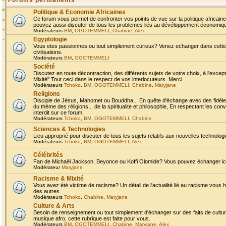
Forums permanents
Politique & Economie Africaines
Ce forum vous permet de confronter vos points de vue sur la politique africaine,
pouvez aussi discuter de tous les problemes liés au dévéloppement économique 
Modérateurs
BM
,
OGOTEMMELI
,
Chabine
,
Alex
Egyptologie
Vous etes passionnes ou tout simplement curieux? Venez echanger dans cette ru
civilisations.
Modérateurs
BM
,
OGOTEMMELI
Société
Discutez en toute décontraction, des différents sujets de votre choix, à l'exce
Mixité" Tout ceci dans le respect de vos interlocuteurs. Merci
Modérateurs
Tchoko
,
BM
,
OGOTEMMELI
,
Chabine
,
Maryjane
Religions
Disciple de Jésus, Mahomet ou Bouddha... En quête d'échange avec des fidèles
du thème des réligions... de la spiritualite et philosophie, En respectant les 
interdit sur ce forum.
Modérateurs
Tchoko
,
BM
,
OGOTEMMELI
,
Chabine
Sciences & Technologies
Lieu approprié pour discuter de tous les sujets relatifs aux nouvelles technolo
Modérateurs
Tchoko
,
BM
,
OGOTEMMELI
,
Alex
Célébrités
Fan de Michaël Jackson, Beyonce ou Koffi Olomide? Vous pouvez échanger ici l
Modérateur
Maryjane
Racisme & Mixité
Vous avez été victime de racisme? Un détail de l'actualité lié au racisme vous 
des autres.
Modérateurs
Tchoko
,
Chabine
,
Maryjane
Culture & Arts
Besoin de renseignement ou tout simplement d'échanger sur des faits de culture,
musique afro, cette rubrique est faite pour vous.
Modérateurs
BM
,
OGOTEMMELI
,
Chabine
,
Maryjane
,
Alex