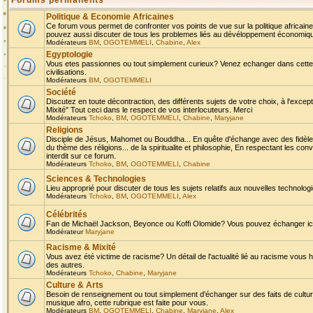
Forums permanents
Politique & Economie Africaines
Ce forum vous permet de confronter vos points de vue sur la politique africaine,
pouvez aussi discuter de tous les problemes liés au dévéloppement économique 
Modérateurs
BM
,
OGOTEMMELI
,
Chabine
,
Alex
Egyptologie
Vous etes passionnes ou tout simplement curieux? Venez echanger dans cette ru
civilisations.
Modérateurs
BM
,
OGOTEMMELI
Société
Discutez en toute décontraction, des différents sujets de votre choix, à l'exce
Mixité" Tout ceci dans le respect de vos interlocuteurs. Merci
Modérateurs
Tchoko
,
BM
,
OGOTEMMELI
,
Chabine
,
Maryjane
Religions
Disciple de Jésus, Mahomet ou Bouddha... En quête d'échange avec des fidèles
du thème des réligions... de la spiritualite et philosophie, En respectant les 
interdit sur ce forum.
Modérateurs
Tchoko
,
BM
,
OGOTEMMELI
,
Chabine
Sciences & Technologies
Lieu approprié pour discuter de tous les sujets relatifs aux nouvelles technolo
Modérateurs
Tchoko
,
BM
,
OGOTEMMELI
,
Alex
Célébrités
Fan de Michaël Jackson, Beyonce ou Koffi Olomide? Vous pouvez échanger ici l
Modérateur
Maryjane
Racisme & Mixité
Vous avez été victime de racisme? Un détail de l'actualité lié au racisme vous 
des autres.
Modérateurs
Tchoko
,
Chabine
,
Maryjane
Culture & Arts
Besoin de renseignement ou tout simplement d'échanger sur des faits de culture,
musique afro, cette rubrique est faite pour vous.
Modérateurs
BM
,
OGOTEMMELI
,
Chabine
,
Maryjane
,
Alex