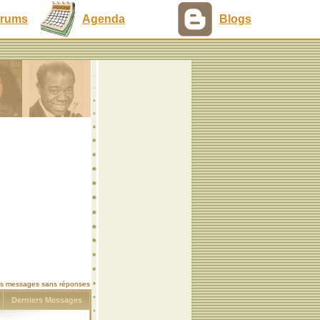
rums
Agenda
Blogs
les messages sans réponses
s
Derniers Messages