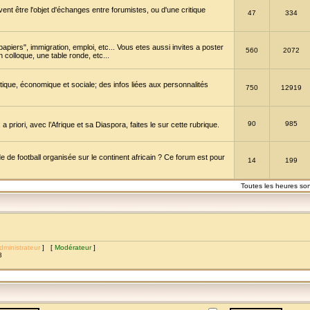
vent être l'objet d'échanges entre forumistes, ou d'une critique
47
334
papiers", immigration, emploi, etc... Vous etes aussi invites a poster
560
2072
 colloque, une table ronde, etc...
itique, économique et sociale; des infos liées aux personnalités
750
12919
90
985
a priori, avec l’Afrique et sa Diaspora, faites le sur cette rubrique.
de football organisée sur le continent africain ? Ce forum est pour
14
199
Toutes les heures so
dministrateur
] [
Modérateur
]
8