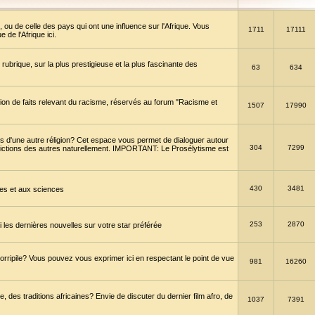
 ou de celle des pays qui ont une influence sur l'Afrique. Vous
1711
17111
de l'Afrique ici.
brique, sur la plus prestigieuse et la plus fascinante des
63
634
ption de faits relevant du racisme, réservés au forum "Racisme et
1507
17990
 d'une autre réligion? Cet espace vous permet de dialoguer autour
304
7299
convictions des autres naturellement. IMPORTANT: Le Prosélytisme est
430
3481
gies et aux sciences
253
2870
es dernières nouvelles sur votre star préférée
horripile? Vous pouvez vous exprimer ici en respectant le point de vue
981
16260
 des traditions africaines? Envie de discuter du dernier film afro, de
1037
7391