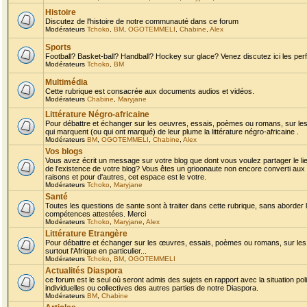
Histoire
Discutez de l'histoire de notre communauté dans ce forum
Modérateurs
Tchoko
,
BM
,
OGOTEMMELI
,
Chabine
,
Alex
Sports
Football? Basket-ball? Handball? Hockey sur glace? Venez discutez ici les perf
Modérateurs
Tchoko
,
BM
Multimédia
Cette rubrique est consacrée aux documents audios et vidéos.
Modérateurs
Chabine
,
Maryjane
Littérature Négro-africaine
Pour débattre et échanger sur les oeuvres, essais, poèmes ou romans, sur les
qui marquent (ou qui ont marqué) de leur plume la littérature négro-africaine .
Modérateurs
BM
,
OGOTEMMELI
,
Chabine
,
Alex
Vos blogs
Vous avez écrit un message sur votre blog que dont vous voulez partager le li
de l'existence de votre blog? Vous êtes un grioonaute non encore converti aux 
raisons et pour d'autres, cet espace est le votre.
Modérateurs
Tchoko
,
Maryjane
Santé
Toutes les questions de sante sont à traiter dans cette rubrique, sans aborder le
compétences attestées. Merci
Modérateurs
Tchoko
,
Maryjane
,
Alex
Littérature Etrangère
Pour débattre et échanger sur les œuvres, essais, poèmes ou romans, sur les
surtout l'Afrique en particulier...
Modérateurs
Tchoko
,
BM
,
OGOTEMMELI
Actualités Diaspora
ce forum est le seul où seront admis des sujets en rapport avec la situation pol
individuelles ou collectives des autres parties de notre Diaspora.
Modérateurs
BM
,
Chabine