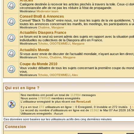
Articles
Catégorie destinée à recevoir les articles piochés à travers la toile. Ceux-ci doi
circonstanciée afin de ne pas les réduire à l'état de propagande.
Modérateur
Moderator team
Conseil BtoB & Annonces
Conseil "Black To Black" entre nous, sur tous les sujets de la vie quotidienne, "
toutes les annonces concernant les manifs, les meetings, les participations a un
Modérateurs
Chabine
,
Maryjane
Actualités Diaspora France
ce forum est le seul où seront admis des sujets en rapport avec la situation pol
individuelles ou collectives de la Diaspora afro en France.
Modérateurs
Tchoko
,
OGOTEMMELI
,
Maryjane
Actualités Monde
Si vous avez envie de discuter de l’actualité mondiale, n’ayant aucun lien direct, 
Modérateurs
Tchoko
,
Chabine
,
Maryjane
Coupe du Monde 2010
Vous voulez débattre de tous les sujets concernant la première coupe du monde 
vous.
Modérateurs
Tchoko
,
OGOTEMMELI
,
Alex
Qui est en ligne ?
Nos membres ont posté un total de
112984
messages
Nous avons
1780549
membres enregistrés
L'utilisateur enregistré le plus récent est
ReneLea6
Il y a en tout
272
utilisateurs en ligne :: 0 Enregistré, 0 Invisible et 272 Invités [
A
Le record du nombre d'utilisateurs en ligne est de
21362
le Mar 07 Avr 2026 16:5
Utilisateurs enregistrés : Aucun
Ces données sont basées sur les utilisateurs actifs des cinq dernières minutes
Connexion