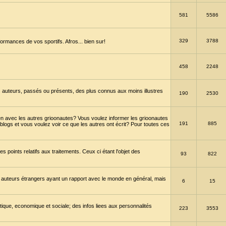
581
5586
329
3788
ormances de vos sportifs. Afros... bien sur!
458
2248
 auteurs, passés ou présents, des plus connus aux moins illustres
190
2530
en avec les autres grioonautes? Vous voulez informer les grioonautes
191
885
blogs et vous voulez voir ce que les autres ont écrit? Pour toutes ces
s points relatifs aux traitements. Ceux ci étant l'objet des
93
822
 auteurs étrangers ayant un rapport avec le monde en général, mais
6
15
itique, economique et sociale; des infos liees aux personnalités
223
3553