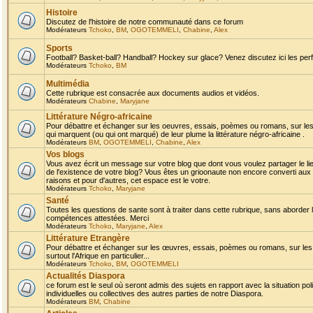
Histoire
Discutez de l'histoire de notre communauté dans ce forum
Modérateurs
Tchoko
,
BM
,
OGOTEMMELI
,
Chabine
,
Alex
Sports
Football? Basket-ball? Handball? Hockey sur glace? Venez discutez ici les perf
Modérateurs
Tchoko
,
BM
Multimédia
Cette rubrique est consacrée aux documents audios et vidéos.
Modérateurs
Chabine
,
Maryjane
Littérature Négro-africaine
Pour débattre et échanger sur les oeuvres, essais, poèmes ou romans, sur les
qui marquent (ou qui ont marqué) de leur plume la littérature négro-africaine .
Modérateurs
BM
,
OGOTEMMELI
,
Chabine
,
Alex
Vos blogs
Vous avez écrit un message sur votre blog que dont vous voulez partager le li
de l'existence de votre blog? Vous êtes un grioonaute non encore converti aux 
raisons et pour d'autres, cet espace est le votre.
Modérateurs
Tchoko
,
Maryjane
Santé
Toutes les questions de sante sont à traiter dans cette rubrique, sans aborder le
compétences attestées. Merci
Modérateurs
Tchoko
,
Maryjane
,
Alex
Littérature Etrangère
Pour débattre et échanger sur les œuvres, essais, poèmes ou romans, sur les
surtout l'Afrique en particulier...
Modérateurs
Tchoko
,
BM
,
OGOTEMMELI
Actualités Diaspora
ce forum est le seul où seront admis des sujets en rapport avec la situation pol
individuelles ou collectives des autres parties de notre Diaspora.
Modérateurs
BM
,
Chabine