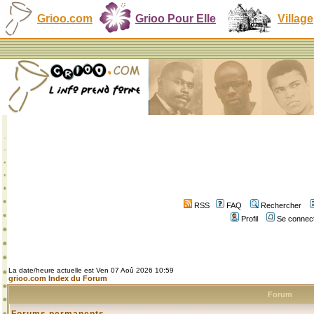
Grioo.com
Grioo Pour Elle
Village
RSS
FAQ
Rechercher
Profil
Se connect
La date/heure actuelle est Ven 07 Aoû 2026 10:59
grioo.com Index du Forum
Forum