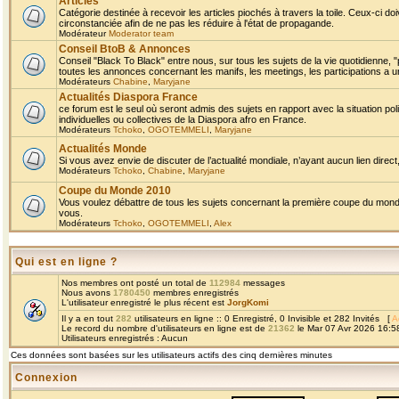
Articles
Catégorie destinée à recevoir les articles piochés à travers la toile. Ceux-ci doi
circonstanciée afin de ne pas les réduire à l'état de propagande.
Modérateur
Moderator team
Conseil BtoB & Annonces
Conseil "Black To Black" entre nous, sur tous les sujets de la vie quotidienne, "
toutes les annonces concernant les manifs, les meetings, les participations a un
Modérateurs
Chabine
,
Maryjane
Actualités Diaspora France
ce forum est le seul où seront admis des sujets en rapport avec la situation pol
individuelles ou collectives de la Diaspora afro en France.
Modérateurs
Tchoko
,
OGOTEMMELI
,
Maryjane
Actualités Monde
Si vous avez envie de discuter de l’actualité mondiale, n’ayant aucun lien direct, 
Modérateurs
Tchoko
,
Chabine
,
Maryjane
Coupe du Monde 2010
Vous voulez débattre de tous les sujets concernant la première coupe du monde 
vous.
Modérateurs
Tchoko
,
OGOTEMMELI
,
Alex
Qui est en ligne ?
Nos membres ont posté un total de
112984
messages
Nous avons
1780450
membres enregistrés
L'utilisateur enregistré le plus récent est
JorgKomi
Il y a en tout
282
utilisateurs en ligne :: 0 Enregistré, 0 Invisible et 282 Invités [
A
Le record du nombre d'utilisateurs en ligne est de
21362
le Mar 07 Avr 2026 16:5
Utilisateurs enregistrés : Aucun
Ces données sont basées sur les utilisateurs actifs des cinq dernières minutes
Connexion