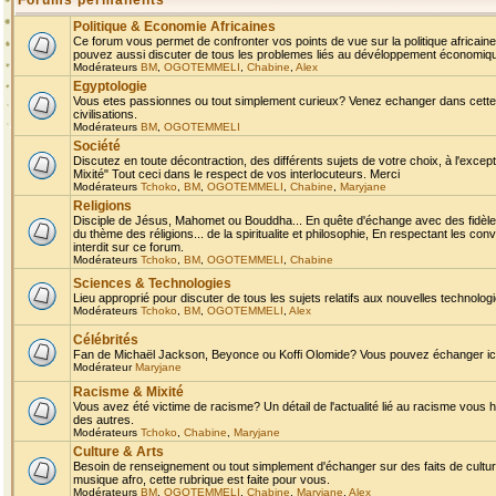
Forums permanents
Politique & Economie Africaines
Ce forum vous permet de confronter vos points de vue sur la politique africaine,
pouvez aussi discuter de tous les problemes liés au dévéloppement économique 
Modérateurs
BM
,
OGOTEMMELI
,
Chabine
,
Alex
Egyptologie
Vous etes passionnes ou tout simplement curieux? Venez echanger dans cette ru
civilisations.
Modérateurs
BM
,
OGOTEMMELI
Société
Discutez en toute décontraction, des différents sujets de votre choix, à l'exce
Mixité" Tout ceci dans le respect de vos interlocuteurs. Merci
Modérateurs
Tchoko
,
BM
,
OGOTEMMELI
,
Chabine
,
Maryjane
Religions
Disciple de Jésus, Mahomet ou Bouddha... En quête d'échange avec des fidèles
du thème des réligions... de la spiritualite et philosophie, En respectant les 
interdit sur ce forum.
Modérateurs
Tchoko
,
BM
,
OGOTEMMELI
,
Chabine
Sciences & Technologies
Lieu approprié pour discuter de tous les sujets relatifs aux nouvelles technolo
Modérateurs
Tchoko
,
BM
,
OGOTEMMELI
,
Alex
Célébrités
Fan de Michaël Jackson, Beyonce ou Koffi Olomide? Vous pouvez échanger ici l
Modérateur
Maryjane
Racisme & Mixité
Vous avez été victime de racisme? Un détail de l'actualité lié au racisme vous 
des autres.
Modérateurs
Tchoko
,
Chabine
,
Maryjane
Culture & Arts
Besoin de renseignement ou tout simplement d'échanger sur des faits de culture,
musique afro, cette rubrique est faite pour vous.
Modérateurs
BM
,
OGOTEMMELI
,
Chabine
,
Maryjane
,
Alex