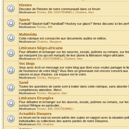
Histoire
Discutez de l'histoire de notre communauté dans ce forum
Modérateurs
Tchoko
,
BM
,
OGOTEMMELI
,
Chabine
,
Alex
Sports
Football? Basket-ball? Handball? Hockey sur glace? Venez discutez ici les perf
Modérateurs
Tchoko
,
BM
Multimédia
Cette rubrique est consacrée aux documents audios et vidéos.
Modérateurs
Chabine
,
Maryjane
Littérature Négro-africaine
Pour débattre et échanger sur les oeuvres, essais, poèmes ou romans, sur les
qui marquent (ou qui ont marqué) de leur plume la littérature négro-africaine .
Modérateurs
BM
,
OGOTEMMELI
,
Chabine
,
Alex
Vos blogs
Vous avez écrit un message sur votre blog que dont vous voulez partager le li
de l'existence de votre blog? Vous êtes un grioonaute non encore converti aux 
raisons et pour d'autres, cet espace est le votre.
Modérateurs
Tchoko
,
Maryjane
Santé
Toutes les questions de sante sont à traiter dans cette rubrique, sans aborder le
compétences attestées. Merci
Modérateurs
Tchoko
,
Maryjane
,
Alex
Littérature Etrangère
Pour débattre et échanger sur les œuvres, essais, poèmes ou romans, sur les
surtout l'Afrique en particulier...
Modérateurs
Tchoko
,
BM
,
OGOTEMMELI
Actualités Diaspora
ce forum est le seul où seront admis des sujets en rapport avec la situation pol
individuelles ou collectives des autres parties de notre Diaspora.
Modérateurs
BM
,
Chabine