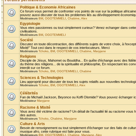
Forums permanents
Politique & Economie Africaines
Ce forum vous permet de confronter vos points de vue sur la politique africaine,
pouvez aussi discuter de tous les problemes liés au dévéloppement économique 
Modérateurs
BM
,
OGOTEMMELI
,
Chabine
,
Alex
Egyptologie
Vous etes passionnes ou tout simplement curieux? Venez echanger dans cette ru
civilisations.
Modérateurs
BM
,
OGOTEMMELI
Société
Discutez en toute décontraction, des différents sujets de votre choix, à l'exce
Mixité" Tout ceci dans le respect de vos interlocuteurs. Merci
Modérateurs
Tchoko
,
BM
,
OGOTEMMELI
,
Chabine
,
Maryjane
Religions
Disciple de Jésus, Mahomet ou Bouddha... En quête d'échange avec des fidèles
du thème des réligions... de la spiritualite et philosophie, En respectant les 
interdit sur ce forum.
Modérateurs
Tchoko
,
BM
,
OGOTEMMELI
,
Chabine
Sciences & Technologies
Lieu approprié pour discuter de tous les sujets relatifs aux nouvelles technolo
Modérateurs
Tchoko
,
BM
,
OGOTEMMELI
,
Alex
Célébrités
Fan de Michaël Jackson, Beyonce ou Koffi Olomide? Vous pouvez échanger ici l
Modérateur
Maryjane
Racisme & Mixité
Vous avez été victime de racisme? Un détail de l'actualité lié au racisme vous 
des autres.
Modérateurs
Tchoko
,
Chabine
,
Maryjane
Culture & Arts
Besoin de renseignement ou tout simplement d'échanger sur des faits de culture,
musique afro, cette rubrique est faite pour vous.
Modérateurs
BM
,
OGOTEMMELI
,
Chabine
,
Maryjane
,
Alex