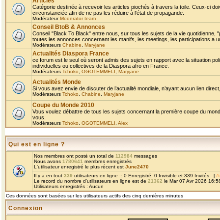
Articles
Catégorie destinée à recevoir les articles piochés à travers la toile. Ceux-ci doi
circonstanciée afin de ne pas les réduire à l'état de propagande.
Modérateur
Moderator team
Conseil BtoB & Annonces
Conseil "Black To Black" entre nous, sur tous les sujets de la vie quotidienne, "
toutes les annonces concernant les manifs, les meetings, les participations a un
Modérateurs
Chabine
,
Maryjane
Actualités Diaspora France
ce forum est le seul où seront admis des sujets en rapport avec la situation pol
individuelles ou collectives de la Diaspora afro en France.
Modérateurs
Tchoko
,
OGOTEMMELI
,
Maryjane
Actualités Monde
Si vous avez envie de discuter de l’actualité mondiale, n’ayant aucun lien direct, 
Modérateurs
Tchoko
,
Chabine
,
Maryjane
Coupe du Monde 2010
Vous voulez débattre de tous les sujets concernant la première coupe du monde 
vous.
Modérateurs
Tchoko
,
OGOTEMMELI
,
Alex
Qui est en ligne ?
Nos membres ont posté un total de
112984
messages
Nous avons
1780641
membres enregistrés
L'utilisateur enregistré le plus récent est
June2470
Il y a en tout
339
utilisateurs en ligne :: 0 Enregistré, 0 Invisible et 339 Invités [
A
Le record du nombre d'utilisateurs en ligne est de
21362
le Mar 07 Avr 2026 16:5
Utilisateurs enregistrés : Aucun
Ces données sont basées sur les utilisateurs actifs des cinq dernières minutes
Connexion