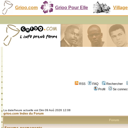
Grioo.com
Grioo Pour Elle
Village
RSS
FAQ
Rechercher
Profil
Se connect
La date/heure actuelle est Dim 09 Aoû 2026 12:08
grioo.com Index du Forum
Forum