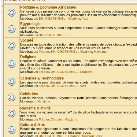
Forums permanents
Politique & Economie Africaines
Ce forum vous permet de confronter vos points de vue sur la politique africaine,
pouvez aussi discuter de tous les problemes liés au dévéloppement économique 
Modérateurs
BM
,
OGOTEMMELI
,
Chabine
,
Alex
Egyptologie
Vous etes passionnes ou tout simplement curieux? Venez echanger dans cette ru
civilisations.
Modérateurs
BM
,
OGOTEMMELI
Société
Discutez en toute décontraction, des différents sujets de votre choix, à l'exce
Mixité" Tout ceci dans le respect de vos interlocuteurs. Merci
Modérateurs
Tchoko
,
BM
,
OGOTEMMELI
,
Chabine
,
Maryjane
Religions
Disciple de Jésus, Mahomet ou Bouddha... En quête d'échange avec des fidèles
du thème des réligions... de la spiritualite et philosophie, En respectant les 
interdit sur ce forum.
Modérateurs
Tchoko
,
BM
,
OGOTEMMELI
,
Chabine
Sciences & Technologies
Lieu approprié pour discuter de tous les sujets relatifs aux nouvelles technolo
Modérateurs
Tchoko
,
BM
,
OGOTEMMELI
,
Alex
Célébrités
Fan de Michaël Jackson, Beyonce ou Koffi Olomide? Vous pouvez échanger ici l
Modérateur
Maryjane
Racisme & Mixité
Vous avez été victime de racisme? Un détail de l'actualité lié au racisme vous 
des autres.
Modérateurs
Tchoko
,
Chabine
,
Maryjane
Culture & Arts
Besoin de renseignement ou tout simplement d'échanger sur des faits de culture,
musique afro, cette rubrique est faite pour vous.
Modérateurs
BM
,
OGOTEMMELI
,
Chabine
,
Maryjane
,
Alex