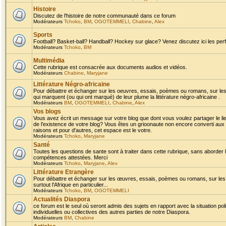
Histoire
Discutez de l'histoire de notre communauté dans ce forum
Modérateurs
Tchoko
,
BM
,
OGOTEMMELI
,
Chabine
,
Alex
Sports
Football? Basket-ball? Handball? Hockey sur glace? Venez discutez ici les perf
Modérateurs
Tchoko
,
BM
Multimédia
Cette rubrique est consacrée aux documents audios et vidéos.
Modérateurs
Chabine
,
Maryjane
Littérature Négro-africaine
Pour débattre et échanger sur les oeuvres, essais, poèmes ou romans, sur les
qui marquent (ou qui ont marqué) de leur plume la littérature négro-africaine .
Modérateurs
BM
,
OGOTEMMELI
,
Chabine
,
Alex
Vos blogs
Vous avez écrit un message sur votre blog que dont vous voulez partager le li
de l'existence de votre blog? Vous êtes un grioonaute non encore converti aux 
raisons et pour d'autres, cet espace est le votre.
Modérateurs
Tchoko
,
Maryjane
Santé
Toutes les questions de sante sont à traiter dans cette rubrique, sans aborder le
compétences attestées. Merci
Modérateurs
Tchoko
,
Maryjane
,
Alex
Littérature Etrangère
Pour débattre et échanger sur les œuvres, essais, poèmes ou romans, sur les
surtout l'Afrique en particulier...
Modérateurs
Tchoko
,
BM
,
OGOTEMMELI
Actualités Diaspora
ce forum est le seul où seront admis des sujets en rapport avec la situation pol
individuelles ou collectives des autres parties de notre Diaspora.
Modérateurs
BM
,
Chabine