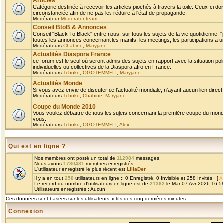
Articles
Catégorie destinée à recevoir les articles piochés à travers la toile. Ceux-ci doi
circonstanciée afin de ne pas les réduire à l'état de propagande.
Modérateur
Moderator team
Conseil BtoB & Annonces
Conseil "Black To Black" entre nous, sur tous les sujets de la vie quotidienne, "
toutes les annonces concernant les manifs, les meetings, les participations a un
Modérateurs
Chabine
,
Maryjane
Actualités Diaspora France
ce forum est le seul où seront admis des sujets en rapport avec la situation pol
individuelles ou collectives de la Diaspora afro en France.
Modérateurs
Tchoko
,
OGOTEMMELI
,
Maryjane
Actualités Monde
Si vous avez envie de discuter de l’actualité mondiale, n’ayant aucun lien direct, 
Modérateurs
Tchoko
,
Chabine
,
Maryjane
Coupe du Monde 2010
Vous voulez débattre de tous les sujets concernant la première coupe du monde 
vous.
Modérateurs
Tchoko
,
OGOTEMMELI
,
Alex
Qui est en ligne ?
Nos membres ont posté un total de
112984
messages
Nous avons
1780481
membres enregistrés
L'utilisateur enregistré le plus récent est
LiliaDer
Il y a en tout
258
utilisateurs en ligne :: 0 Enregistré, 0 Invisible et 258 Invités [
A
Le record du nombre d'utilisateurs en ligne est de
21362
le Mar 07 Avr 2026 16:5
Utilisateurs enregistrés : Aucun
Ces données sont basées sur les utilisateurs actifs des cinq dernières minutes
Connexion