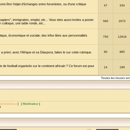
vent être l'objet d'échanges entre forumistes, ou d'une critique
47
334
papiers", immigration, emploi, etc... Vous etes aussi invites a poster
560
2072
 colloque, une table ronde, etc...
itique, économique et sociale; des infos liées aux personnalités
750
12919
90
985
a priori, avec l’Afrique et sa Diaspora, faites le sur cette rubrique.
de football organisée sur le continent africain ? Ce forum est pour
14
199
Toutes les heures so
dministrateur
] [
Modérateur
]
8