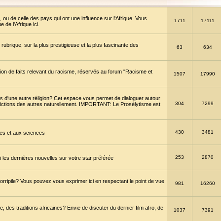
 ou de celle des pays qui ont une influence sur l'Afrique. Vous
1711
17111
de l'Afrique ici.
brique, sur la plus prestigieuse et la plus fascinante des
63
634
ption de faits relevant du racisme, réservés au forum "Racisme et
1507
17990
 d'une autre réligion? Cet espace vous permet de dialoguer autour
304
7299
convictions des autres naturellement. IMPORTANT: Le Prosélytisme est
430
3481
gies et aux sciences
253
2870
es dernières nouvelles sur votre star préférée
horripile? Vous pouvez vous exprimer ici en respectant le point de vue
981
16260
 des traditions africaines? Envie de discuter du dernier film afro, de
1037
7391