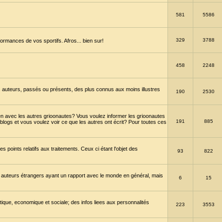
581
5586
329
3788
ormances de vos sportifs. Afros... bien sur!
458
2248
 auteurs, passés ou présents, des plus connus aux moins illustres
190
2530
en avec les autres grioonautes? Vous voulez informer les grioonautes
191
885
blogs et vous voulez voir ce que les autres ont écrit? Pour toutes ces
s points relatifs aux traitements. Ceux ci étant l'objet des
93
822
 auteurs étrangers ayant un rapport avec le monde en général, mais
6
15
itique, economique et sociale; des infos liees aux personnalités
223
3553