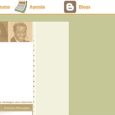
rums
Agenda
Blogs
les messages sans réponses
s
Derniers Messages