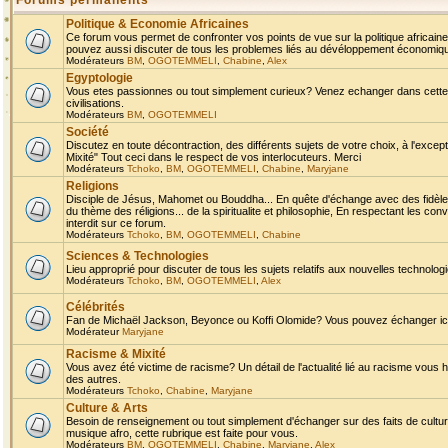
Forums permanents
Politique & Economie Africaines
Ce forum vous permet de confronter vos points de vue sur la politique africaine,
pouvez aussi discuter de tous les problemes liés au dévéloppement économique 
Modérateurs
BM
,
OGOTEMMELI
,
Chabine
,
Alex
Egyptologie
Vous etes passionnes ou tout simplement curieux? Venez echanger dans cette ru
civilisations.
Modérateurs
BM
,
OGOTEMMELI
Société
Discutez en toute décontraction, des différents sujets de votre choix, à l'exce
Mixité" Tout ceci dans le respect de vos interlocuteurs. Merci
Modérateurs
Tchoko
,
BM
,
OGOTEMMELI
,
Chabine
,
Maryjane
Religions
Disciple de Jésus, Mahomet ou Bouddha... En quête d'échange avec des fidèles
du thème des réligions... de la spiritualite et philosophie, En respectant les 
interdit sur ce forum.
Modérateurs
Tchoko
,
BM
,
OGOTEMMELI
,
Chabine
Sciences & Technologies
Lieu approprié pour discuter de tous les sujets relatifs aux nouvelles technolo
Modérateurs
Tchoko
,
BM
,
OGOTEMMELI
,
Alex
Célébrités
Fan de Michaël Jackson, Beyonce ou Koffi Olomide? Vous pouvez échanger ici l
Modérateur
Maryjane
Racisme & Mixité
Vous avez été victime de racisme? Un détail de l'actualité lié au racisme vous 
des autres.
Modérateurs
Tchoko
,
Chabine
,
Maryjane
Culture & Arts
Besoin de renseignement ou tout simplement d'échanger sur des faits de culture,
musique afro, cette rubrique est faite pour vous.
Modérateurs
BM
,
OGOTEMMELI
,
Chabine
,
Maryjane
,
Alex