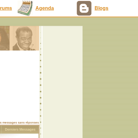
rums
Agenda
Blogs
les messages sans réponses
s
Derniers Messages