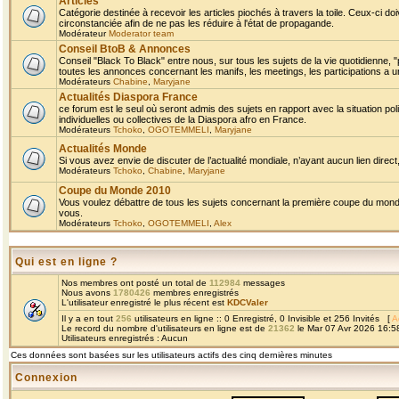
Articles
Catégorie destinée à recevoir les articles piochés à travers la toile. Ceux-ci doi
circonstanciée afin de ne pas les réduire à l'état de propagande.
Modérateur
Moderator team
Conseil BtoB & Annonces
Conseil "Black To Black" entre nous, sur tous les sujets de la vie quotidienne, "
toutes les annonces concernant les manifs, les meetings, les participations a un
Modérateurs
Chabine
,
Maryjane
Actualités Diaspora France
ce forum est le seul où seront admis des sujets en rapport avec la situation pol
individuelles ou collectives de la Diaspora afro en France.
Modérateurs
Tchoko
,
OGOTEMMELI
,
Maryjane
Actualités Monde
Si vous avez envie de discuter de l’actualité mondiale, n’ayant aucun lien direct, 
Modérateurs
Tchoko
,
Chabine
,
Maryjane
Coupe du Monde 2010
Vous voulez débattre de tous les sujets concernant la première coupe du monde 
vous.
Modérateurs
Tchoko
,
OGOTEMMELI
,
Alex
Qui est en ligne ?
Nos membres ont posté un total de
112984
messages
Nous avons
1780426
membres enregistrés
L'utilisateur enregistré le plus récent est
KDCValer
Il y a en tout
256
utilisateurs en ligne :: 0 Enregistré, 0 Invisible et 256 Invités [
A
Le record du nombre d'utilisateurs en ligne est de
21362
le Mar 07 Avr 2026 16:5
Utilisateurs enregistrés : Aucun
Ces données sont basées sur les utilisateurs actifs des cinq dernières minutes
Connexion