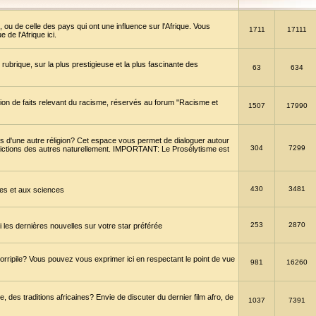
 ou de celle des pays qui ont une influence sur l'Afrique. Vous
1711
17111
de l'Afrique ici.
brique, sur la plus prestigieuse et la plus fascinante des
63
634
ption de faits relevant du racisme, réservés au forum "Racisme et
1507
17990
 d'une autre réligion? Cet espace vous permet de dialoguer autour
304
7299
convictions des autres naturellement. IMPORTANT: Le Prosélytisme est
430
3481
gies et aux sciences
253
2870
es dernières nouvelles sur votre star préférée
horripile? Vous pouvez vous exprimer ici en respectant le point de vue
981
16260
 des traditions africaines? Envie de discuter du dernier film afro, de
1037
7391