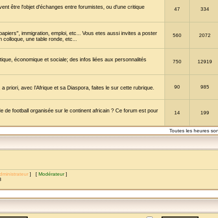
vent être l'objet d'échanges entre forumistes, ou d'une critique
47
334
papiers", immigration, emploi, etc... Vous etes aussi invites a poster
560
2072
 colloque, une table ronde, etc...
itique, économique et sociale; des infos liées aux personnalités
750
12919
90
985
a priori, avec l’Afrique et sa Diaspora, faites le sur cette rubrique.
de football organisée sur le continent africain ? Ce forum est pour
14
199
Toutes les heures so
dministrateur
] [
Modérateur
]
8