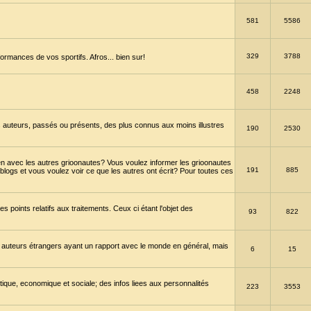
581
5586
329
3788
ormances de vos sportifs. Afros... bien sur!
458
2248
 auteurs, passés ou présents, des plus connus aux moins illustres
190
2530
en avec les autres grioonautes? Vous voulez informer les grioonautes
191
885
blogs et vous voulez voir ce que les autres ont écrit? Pour toutes ces
s points relatifs aux traitements. Ceux ci étant l'objet des
93
822
 auteurs étrangers ayant un rapport avec le monde en général, mais
6
15
itique, economique et sociale; des infos liees aux personnalités
223
3553