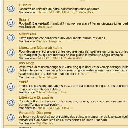
Histoire
Discutez de l'histoire de notre communauté dans ce forum
Modérateurs
Tchoko
,
BM
,
OGOTEMMELI
,
Chabine
,
Alex
Sports
Football? Basket-ball? Handball? Hockey sur glace? Venez discutez ici les perf
Modérateurs
Tchoko
,
BM
Multimédia
Cette rubrique est consacrée aux documents audios et vidéos.
Modérateurs
Chabine
,
Maryjane
Littérature Négro-africaine
Pour débattre et échanger sur les oeuvres, essais, poèmes ou romans, sur les
qui marquent (ou qui ont marqué) de leur plume la littérature négro-africaine .
Modérateurs
BM
,
OGOTEMMELI
,
Chabine
,
Alex
Vos blogs
Vous avez écrit un message sur votre blog que dont vous voulez partager le li
de l'existence de votre blog? Vous êtes un grioonaute non encore converti aux 
raisons et pour d'autres, cet espace est le votre.
Modérateurs
Tchoko
,
Maryjane
Santé
Toutes les questions de sante sont à traiter dans cette rubrique, sans aborder le
compétences attestées. Merci
Modérateurs
Tchoko
,
Maryjane
,
Alex
Littérature Etrangère
Pour débattre et échanger sur les œuvres, essais, poèmes ou romans, sur les
surtout l'Afrique en particulier...
Modérateurs
Tchoko
,
BM
,
OGOTEMMELI
Actualités Diaspora
ce forum est le seul où seront admis des sujets en rapport avec la situation pol
individuelles ou collectives des autres parties de notre Diaspora.
Modérateurs
BM
,
Chabine