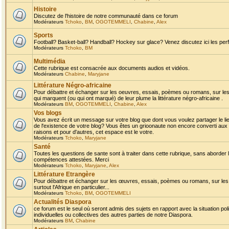
Histoire
Discutez de l'histoire de notre communauté dans ce forum
Modérateurs
Tchoko
,
BM
,
OGOTEMMELI
,
Chabine
,
Alex
Sports
Football? Basket-ball? Handball? Hockey sur glace? Venez discutez ici les perf
Modérateurs
Tchoko
,
BM
Multimédia
Cette rubrique est consacrée aux documents audios et vidéos.
Modérateurs
Chabine
,
Maryjane
Littérature Négro-africaine
Pour débattre et échanger sur les oeuvres, essais, poèmes ou romans, sur les
qui marquent (ou qui ont marqué) de leur plume la littérature négro-africaine .
Modérateurs
BM
,
OGOTEMMELI
,
Chabine
,
Alex
Vos blogs
Vous avez écrit un message sur votre blog que dont vous voulez partager le li
de l'existence de votre blog? Vous êtes un grioonaute non encore converti aux 
raisons et pour d'autres, cet espace est le votre.
Modérateurs
Tchoko
,
Maryjane
Santé
Toutes les questions de sante sont à traiter dans cette rubrique, sans aborder le
compétences attestées. Merci
Modérateurs
Tchoko
,
Maryjane
,
Alex
Littérature Etrangère
Pour débattre et échanger sur les œuvres, essais, poèmes ou romans, sur les
surtout l'Afrique en particulier...
Modérateurs
Tchoko
,
BM
,
OGOTEMMELI
Actualités Diaspora
ce forum est le seul où seront admis des sujets en rapport avec la situation pol
individuelles ou collectives des autres parties de notre Diaspora.
Modérateurs
BM
,
Chabine