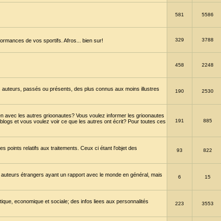
581
5586
329
3788
ormances de vos sportifs. Afros... bien sur!
458
2248
 auteurs, passés ou présents, des plus connus aux moins illustres
190
2530
en avec les autres grioonautes? Vous voulez informer les grioonautes
191
885
blogs et vous voulez voir ce que les autres ont écrit? Pour toutes ces
s points relatifs aux traitements. Ceux ci étant l'objet des
93
822
 auteurs étrangers ayant un rapport avec le monde en général, mais
6
15
itique, economique et sociale; des infos liees aux personnalités
223
3553