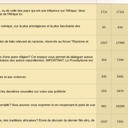
 ou de celle des pays qui ont une influence sur l'Afrique. Vous
1711
17111
de l'Afrique ici.
brique, sur la plus prestigieuse et la plus fascinante des
63
634
ption de faits relevant du racisme, réservés au forum "Racisme et
1507
17990
 d'une autre réligion? Cet espace vous permet de dialoguer autour
304
7299
convictions des autres naturellement. IMPORTANT: Le Prosélytisme est
430
3481
gies et aux sciences
253
2870
es dernières nouvelles sur votre star préférée
horripile? Vous pouvez vous exprimer ici en respectant le point de vue
981
16260
 des traditions africaines? Envie de discuter du dernier film afro, de
1037
7391