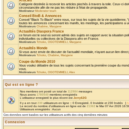
Articles
Catégorie destinée à recevoir les articles piochés à travers la toile. Ceux-ci doi
circonstanciée afin de ne pas les réduire à l'état de propagande.
Modérateur
Moderator team
Conseil BtoB & Annonces
Conseil "Black To Black" entre nous, sur tous les sujets de la vie quotidienne, "
toutes les annonces concernant les manifs, les meetings, les participations a un
Modérateurs
Chabine
,
Maryjane
Actualités Diaspora France
ce forum est le seul où seront admis des sujets en rapport avec la situation pol
individuelles ou collectives de la Diaspora afro en France.
Modérateurs
Tchoko
,
OGOTEMMELI
,
Maryjane
Actualités Monde
Si vous avez envie de discuter de l’actualité mondiale, n’ayant aucun lien direct, 
Modérateurs
Tchoko
,
Chabine
,
Maryjane
Coupe du Monde 2010
Vous voulez débattre de tous les sujets concernant la première coupe du monde 
vous.
Modérateurs
Tchoko
,
OGOTEMMELI
,
Alex
Qui est en ligne ?
Nos membres ont posté un total de
112984
messages
Nous avons
1780540
membres enregistrés
L'utilisateur enregistré le plus récent est
Jerry62G
Il y a en tout
230
utilisateurs en ligne :: 0 Enregistré, 0 Invisible et 230 Invités [
A
Le record du nombre d'utilisateurs en ligne est de
21362
le Mar 07 Avr 2026 16:5
Utilisateurs enregistrés : Aucun
Ces données sont basées sur les utilisateurs actifs des cinq dernières minutes
Connexion