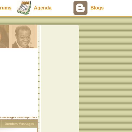
rums
Agenda
Blogs
les messages sans réponses
s
Derniers Messages