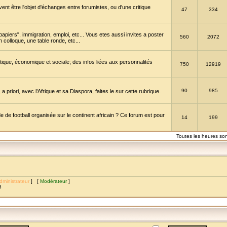
vent être l'objet d'échanges entre forumistes, ou d'une critique
47
334
papiers", immigration, emploi, etc... Vous etes aussi invites a poster
560
2072
 colloque, une table ronde, etc...
itique, économique et sociale; des infos liées aux personnalités
750
12919
90
985
a priori, avec l’Afrique et sa Diaspora, faites le sur cette rubrique.
de football organisée sur le continent africain ? Ce forum est pour
14
199
Toutes les heures so
dministrateur
] [
Modérateur
]
8