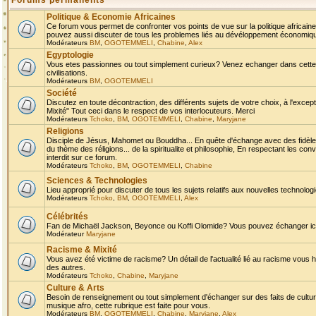
Forums permanents
Politique & Economie Africaines
Ce forum vous permet de confronter vos points de vue sur la politique africaine,
pouvez aussi discuter de tous les problemes liés au dévéloppement économique 
Modérateurs
BM
,
OGOTEMMELI
,
Chabine
,
Alex
Egyptologie
Vous etes passionnes ou tout simplement curieux? Venez echanger dans cette ru
civilisations.
Modérateurs
BM
,
OGOTEMMELI
Société
Discutez en toute décontraction, des différents sujets de votre choix, à l'exce
Mixité" Tout ceci dans le respect de vos interlocuteurs. Merci
Modérateurs
Tchoko
,
BM
,
OGOTEMMELI
,
Chabine
,
Maryjane
Religions
Disciple de Jésus, Mahomet ou Bouddha... En quête d'échange avec des fidèles
du thème des réligions... de la spiritualite et philosophie, En respectant les 
interdit sur ce forum.
Modérateurs
Tchoko
,
BM
,
OGOTEMMELI
,
Chabine
Sciences & Technologies
Lieu approprié pour discuter de tous les sujets relatifs aux nouvelles technolo
Modérateurs
Tchoko
,
BM
,
OGOTEMMELI
,
Alex
Célébrités
Fan de Michaël Jackson, Beyonce ou Koffi Olomide? Vous pouvez échanger ici l
Modérateur
Maryjane
Racisme & Mixité
Vous avez été victime de racisme? Un détail de l'actualité lié au racisme vous 
des autres.
Modérateurs
Tchoko
,
Chabine
,
Maryjane
Culture & Arts
Besoin de renseignement ou tout simplement d'échanger sur des faits de culture,
musique afro, cette rubrique est faite pour vous.
Modérateurs
BM
,
OGOTEMMELI
,
Chabine
,
Maryjane
,
Alex