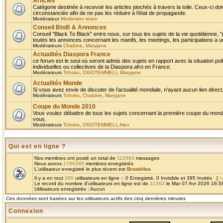
Articles
Catégorie destinée à recevoir les articles piochés à travers la toile. Ceux-ci doi
circonstanciée afin de ne pas les réduire à l'état de propagande.
Modérateur
Moderator team
Conseil BtoB & Annonces
Conseil "Black To Black" entre nous, sur tous les sujets de la vie quotidienne, "
toutes les annonces concernant les manifs, les meetings, les participations a un
Modérateurs
Chabine
,
Maryjane
Actualités Diaspora France
ce forum est le seul où seront admis des sujets en rapport avec la situation pol
individuelles ou collectives de la Diaspora afro en France.
Modérateurs
Tchoko
,
OGOTEMMELI
,
Maryjane
Actualités Monde
Si vous avez envie de discuter de l’actualité mondiale, n’ayant aucun lien direct, 
Modérateurs
Tchoko
,
Chabine
,
Maryjane
Coupe du Monde 2010
Vous voulez débattre de tous les sujets concernant la première coupe du monde 
vous.
Modérateurs
Tchoko
,
OGOTEMMELI
,
Alex
Qui est en ligne ?
Nos membres ont posté un total de
112984
messages
Nous avons
1780385
membres enregistrés
L'utilisateur enregistré le plus récent est
BrookHoa
Il y a en tout
395
utilisateurs en ligne :: 0 Enregistré, 0 Invisible et 395 Invités [
A
Le record du nombre d'utilisateurs en ligne est de
21362
le Mar 07 Avr 2026 16:5
Utilisateurs enregistrés : Aucun
Ces données sont basées sur les utilisateurs actifs des cinq dernières minutes
Connexion