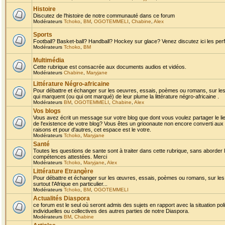
Histoire
Discutez de l'histoire de notre communauté dans ce forum
Modérateurs
Tchoko
,
BM
,
OGOTEMMELI
,
Chabine
,
Alex
Sports
Football? Basket-ball? Handball? Hockey sur glace? Venez discutez ici les perf
Modérateurs
Tchoko
,
BM
Multimédia
Cette rubrique est consacrée aux documents audios et vidéos.
Modérateurs
Chabine
,
Maryjane
Littérature Négro-africaine
Pour débattre et échanger sur les oeuvres, essais, poèmes ou romans, sur les
qui marquent (ou qui ont marqué) de leur plume la littérature négro-africaine .
Modérateurs
BM
,
OGOTEMMELI
,
Chabine
,
Alex
Vos blogs
Vous avez écrit un message sur votre blog que dont vous voulez partager le li
de l'existence de votre blog? Vous êtes un grioonaute non encore converti aux 
raisons et pour d'autres, cet espace est le votre.
Modérateurs
Tchoko
,
Maryjane
Santé
Toutes les questions de sante sont à traiter dans cette rubrique, sans aborder le
compétences attestées. Merci
Modérateurs
Tchoko
,
Maryjane
,
Alex
Littérature Etrangère
Pour débattre et échanger sur les œuvres, essais, poèmes ou romans, sur les
surtout l'Afrique en particulier...
Modérateurs
Tchoko
,
BM
,
OGOTEMMELI
Actualités Diaspora
ce forum est le seul où seront admis des sujets en rapport avec la situation pol
individuelles ou collectives des autres parties de notre Diaspora.
Modérateurs
BM
,
Chabine