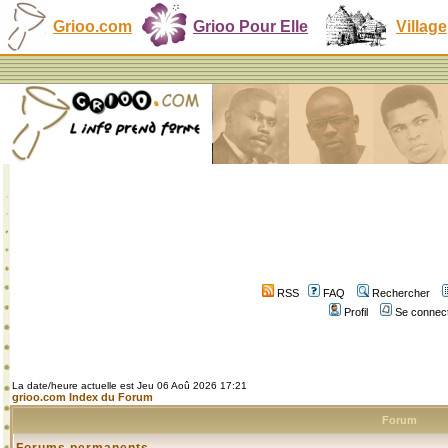
Grioo.com
Grioo Pour Elle
Village
RSS
FAQ
Rechercher
Profil
Se connect
La date/heure actuelle est Jeu 06 Aoû 2026 17:21
grioo.com Index du Forum
Forum