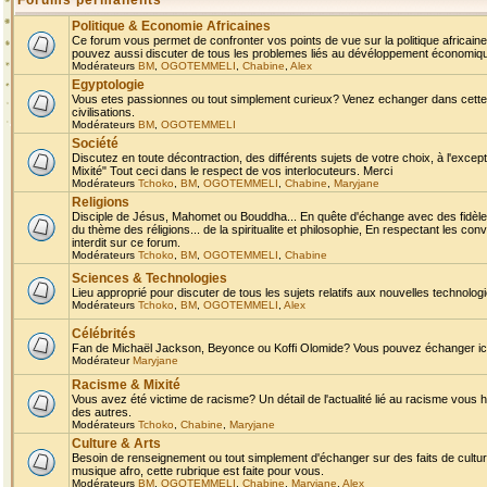
Forums permanents
Politique & Economie Africaines
Ce forum vous permet de confronter vos points de vue sur la politique africaine,
pouvez aussi discuter de tous les problemes liés au dévéloppement économique 
Modérateurs
BM
,
OGOTEMMELI
,
Chabine
,
Alex
Egyptologie
Vous etes passionnes ou tout simplement curieux? Venez echanger dans cette ru
civilisations.
Modérateurs
BM
,
OGOTEMMELI
Société
Discutez en toute décontraction, des différents sujets de votre choix, à l'exce
Mixité" Tout ceci dans le respect de vos interlocuteurs. Merci
Modérateurs
Tchoko
,
BM
,
OGOTEMMELI
,
Chabine
,
Maryjane
Religions
Disciple de Jésus, Mahomet ou Bouddha... En quête d'échange avec des fidèles
du thème des réligions... de la spiritualite et philosophie, En respectant les 
interdit sur ce forum.
Modérateurs
Tchoko
,
BM
,
OGOTEMMELI
,
Chabine
Sciences & Technologies
Lieu approprié pour discuter de tous les sujets relatifs aux nouvelles technolo
Modérateurs
Tchoko
,
BM
,
OGOTEMMELI
,
Alex
Célébrités
Fan de Michaël Jackson, Beyonce ou Koffi Olomide? Vous pouvez échanger ici l
Modérateur
Maryjane
Racisme & Mixité
Vous avez été victime de racisme? Un détail de l'actualité lié au racisme vous 
des autres.
Modérateurs
Tchoko
,
Chabine
,
Maryjane
Culture & Arts
Besoin de renseignement ou tout simplement d'échanger sur des faits de culture,
musique afro, cette rubrique est faite pour vous.
Modérateurs
BM
,
OGOTEMMELI
,
Chabine
,
Maryjane
,
Alex