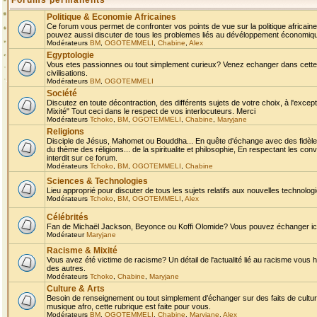
Forums permanents
Politique & Economie Africaines
Ce forum vous permet de confronter vos points de vue sur la politique africaine,
pouvez aussi discuter de tous les problemes liés au dévéloppement économique 
Modérateurs
BM
,
OGOTEMMELI
,
Chabine
,
Alex
Egyptologie
Vous etes passionnes ou tout simplement curieux? Venez echanger dans cette ru
civilisations.
Modérateurs
BM
,
OGOTEMMELI
Société
Discutez en toute décontraction, des différents sujets de votre choix, à l'exce
Mixité" Tout ceci dans le respect de vos interlocuteurs. Merci
Modérateurs
Tchoko
,
BM
,
OGOTEMMELI
,
Chabine
,
Maryjane
Religions
Disciple de Jésus, Mahomet ou Bouddha... En quête d'échange avec des fidèles
du thème des réligions... de la spiritualite et philosophie, En respectant les 
interdit sur ce forum.
Modérateurs
Tchoko
,
BM
,
OGOTEMMELI
,
Chabine
Sciences & Technologies
Lieu approprié pour discuter de tous les sujets relatifs aux nouvelles technolo
Modérateurs
Tchoko
,
BM
,
OGOTEMMELI
,
Alex
Célébrités
Fan de Michaël Jackson, Beyonce ou Koffi Olomide? Vous pouvez échanger ici l
Modérateur
Maryjane
Racisme & Mixité
Vous avez été victime de racisme? Un détail de l'actualité lié au racisme vous 
des autres.
Modérateurs
Tchoko
,
Chabine
,
Maryjane
Culture & Arts
Besoin de renseignement ou tout simplement d'échanger sur des faits de culture,
musique afro, cette rubrique est faite pour vous.
Modérateurs
BM
,
OGOTEMMELI
,
Chabine
,
Maryjane
,
Alex