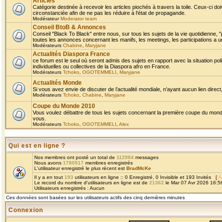
Articles
Catégorie destinée à recevoir les articles piochés à travers la toile. Ceux-ci doi
circonstanciée afin de ne pas les réduire à l'état de propagande.
Modérateur
Moderator team
Conseil BtoB & Annonces
Conseil "Black To Black" entre nous, sur tous les sujets de la vie quotidienne, "
toutes les annonces concernant les manifs, les meetings, les participations a un
Modérateurs
Chabine
,
Maryjane
Actualités Diaspora France
ce forum est le seul où seront admis des sujets en rapport avec la situation pol
individuelles ou collectives de la Diaspora afro en France.
Modérateurs
Tchoko
,
OGOTEMMELI
,
Maryjane
Actualités Monde
Si vous avez envie de discuter de l’actualité mondiale, n’ayant aucun lien direct, 
Modérateurs
Tchoko
,
Chabine
,
Maryjane
Coupe du Monde 2010
Vous voulez débattre de tous les sujets concernant la première coupe du monde 
vous.
Modérateurs
Tchoko
,
OGOTEMMELI
,
Alex
Qui est en ligne ?
Nos membres ont posté un total de
112984
messages
Nous avons
1780517
membres enregistrés
L'utilisateur enregistré le plus récent est
BradMcKe
Il y a en tout
193
utilisateurs en ligne :: 0 Enregistré, 0 Invisible et 193 Invités [
A
Le record du nombre d'utilisateurs en ligne est de
21362
le Mar 07 Avr 2026 16:5
Utilisateurs enregistrés : Aucun
Ces données sont basées sur les utilisateurs actifs des cinq dernières minutes
Connexion