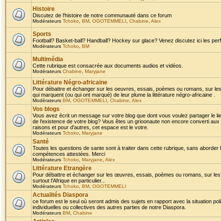
Histoire
Discutez de l'histoire de notre communauté dans ce forum
Modérateurs
Tchoko
,
BM
,
OGOTEMMELI
,
Chabine
,
Alex
Sports
Football? Basket-ball? Handball? Hockey sur glace? Venez discutez ici les perf
Modérateurs
Tchoko
,
BM
Multimédia
Cette rubrique est consacrée aux documents audios et vidéos.
Modérateurs
Chabine
,
Maryjane
Littérature Négro-africaine
Pour débattre et échanger sur les oeuvres, essais, poèmes ou romans, sur les
qui marquent (ou qui ont marqué) de leur plume la littérature négro-africaine .
Modérateurs
BM
,
OGOTEMMELI
,
Chabine
,
Alex
Vos blogs
Vous avez écrit un message sur votre blog que dont vous voulez partager le li
de l'existence de votre blog? Vous êtes un grioonaute non encore converti aux 
raisons et pour d'autres, cet espace est le votre.
Modérateurs
Tchoko
,
Maryjane
Santé
Toutes les questions de sante sont à traiter dans cette rubrique, sans aborder le
compétences attestées. Merci
Modérateurs
Tchoko
,
Maryjane
,
Alex
Littérature Etrangère
Pour débattre et échanger sur les œuvres, essais, poèmes ou romans, sur les
surtout l'Afrique en particulier...
Modérateurs
Tchoko
,
BM
,
OGOTEMMELI
Actualités Diaspora
ce forum est le seul où seront admis des sujets en rapport avec la situation pol
individuelles ou collectives des autres parties de notre Diaspora.
Modérateurs
BM
,
Chabine