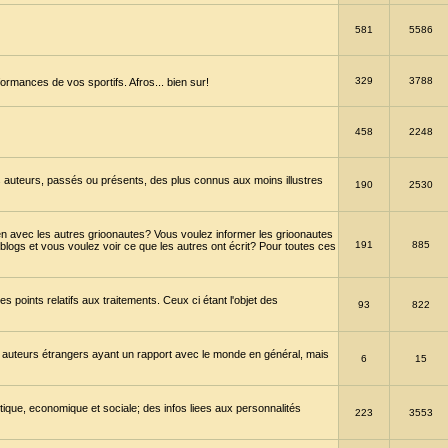
581
5586
329
3788
ormances de vos sportifs. Afros... bien sur!
458
2248
 auteurs, passés ou présents, des plus connus aux moins illustres
190
2530
en avec les autres grioonautes? Vous voulez informer les grioonautes
191
885
blogs et vous voulez voir ce que les autres ont écrit? Pour toutes ces
s points relatifs aux traitements. Ceux ci étant l'objet des
93
822
 auteurs étrangers ayant un rapport avec le monde en général, mais
6
15
itique, economique et sociale; des infos liees aux personnalités
223
3553