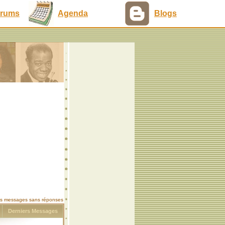
rums
Agenda
Blogs
les messages sans réponses
s
Derniers Messages