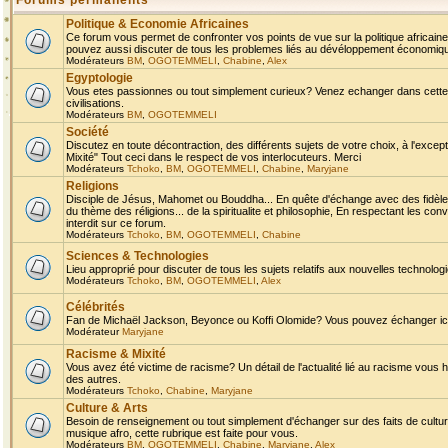
Forums permanents
Politique & Economie Africaines
Ce forum vous permet de confronter vos points de vue sur la politique africaine,
pouvez aussi discuter de tous les problemes liés au dévéloppement économique 
Modérateurs
BM
,
OGOTEMMELI
,
Chabine
,
Alex
Egyptologie
Vous etes passionnes ou tout simplement curieux? Venez echanger dans cette ru
civilisations.
Modérateurs
BM
,
OGOTEMMELI
Société
Discutez en toute décontraction, des différents sujets de votre choix, à l'exce
Mixité" Tout ceci dans le respect de vos interlocuteurs. Merci
Modérateurs
Tchoko
,
BM
,
OGOTEMMELI
,
Chabine
,
Maryjane
Religions
Disciple de Jésus, Mahomet ou Bouddha... En quête d'échange avec des fidèles
du thème des réligions... de la spiritualite et philosophie, En respectant les 
interdit sur ce forum.
Modérateurs
Tchoko
,
BM
,
OGOTEMMELI
,
Chabine
Sciences & Technologies
Lieu approprié pour discuter de tous les sujets relatifs aux nouvelles technolo
Modérateurs
Tchoko
,
BM
,
OGOTEMMELI
,
Alex
Célébrités
Fan de Michaël Jackson, Beyonce ou Koffi Olomide? Vous pouvez échanger ici l
Modérateur
Maryjane
Racisme & Mixité
Vous avez été victime de racisme? Un détail de l'actualité lié au racisme vous 
des autres.
Modérateurs
Tchoko
,
Chabine
,
Maryjane
Culture & Arts
Besoin de renseignement ou tout simplement d'échanger sur des faits de culture,
musique afro, cette rubrique est faite pour vous.
Modérateurs
BM
,
OGOTEMMELI
,
Chabine
,
Maryjane
,
Alex