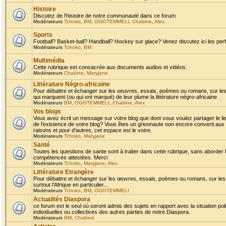
Histoire
Discutez de l'histoire de notre communauté dans ce forum
Modérateurs
Tchoko
,
BM
,
OGOTEMMELI
,
Chabine
,
Alex
Sports
Football? Basket-ball? Handball? Hockey sur glace? Venez discutez ici les perf
Modérateurs
Tchoko
,
BM
Multimédia
Cette rubrique est consacrée aux documents audios et vidéos.
Modérateurs
Chabine
,
Maryjane
Littérature Négro-africaine
Pour débattre et échanger sur les oeuvres, essais, poèmes ou romans, sur les
qui marquent (ou qui ont marqué) de leur plume la littérature négro-africaine .
Modérateurs
BM
,
OGOTEMMELI
,
Chabine
,
Alex
Vos blogs
Vous avez écrit un message sur votre blog que dont vous voulez partager le li
de l'existence de votre blog? Vous êtes un grioonaute non encore converti aux 
raisons et pour d'autres, cet espace est le votre.
Modérateurs
Tchoko
,
Maryjane
Santé
Toutes les questions de sante sont à traiter dans cette rubrique, sans aborder le
compétences attestées. Merci
Modérateurs
Tchoko
,
Maryjane
,
Alex
Littérature Etrangère
Pour débattre et échanger sur les œuvres, essais, poèmes ou romans, sur les
surtout l'Afrique en particulier...
Modérateurs
Tchoko
,
BM
,
OGOTEMMELI
Actualités Diaspora
ce forum est le seul où seront admis des sujets en rapport avec la situation pol
individuelles ou collectives des autres parties de notre Diaspora.
Modérateurs
BM
,
Chabine