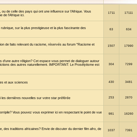
 ou de celle des pays qui ont une influence sur l'Afrique. Vous
1711
17111
de l'Afrique ici.
brique, sur la plus prestigieuse et la plus fascinante des
63
634
ption de faits relevant du racisme, réservés au forum "Racisme et
1507
17990
 d'une autre réligion? Cet espace vous permet de dialoguer autour
304
7299
convictions des autres naturellement. IMPORTANT: Le Prosélytisme est
430
3481
gies et aux sciences
253
2870
es dernières nouvelles sur votre star préférée
horripile? Vous pouvez vous exprimer ici en respectant le point de vue
981
16260
 des traditions africaines? Envie de discuter du dernier film afro, de
1037
7391