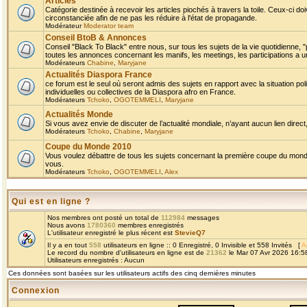
Articles
Catégorie destinée à recevoir les articles piochés à travers la toile. Ceux-ci doi
circonstanciée afin de ne pas les réduire à l'état de propagande.
Modérateur
Moderator team
Conseil BtoB & Annonces
Conseil "Black To Black" entre nous, sur tous les sujets de la vie quotidienne, "
toutes les annonces concernant les manifs, les meetings, les participations a un
Modérateurs
Chabine
,
Maryjane
Actualités Diaspora France
ce forum est le seul où seront admis des sujets en rapport avec la situation pol
individuelles ou collectives de la Diaspora afro en France.
Modérateurs
Tchoko
,
OGOTEMMELI
,
Maryjane
Actualités Monde
Si vous avez envie de discuter de l’actualité mondiale, n’ayant aucun lien direct, 
Modérateurs
Tchoko
,
Chabine
,
Maryjane
Coupe du Monde 2010
Vous voulez débattre de tous les sujets concernant la première coupe du monde 
vous.
Modérateurs
Tchoko
,
OGOTEMMELI
,
Alex
Qui est en ligne ?
Nos membres ont posté un total de
112984
messages
Nous avons
1780360
membres enregistrés
L'utilisateur enregistré le plus récent est
StevieQ7
Il y a en tout
558
utilisateurs en ligne :: 0 Enregistré, 0 Invisible et 558 Invités [
A
Le record du nombre d'utilisateurs en ligne est de
21362
le Mar 07 Avr 2026 16:5
Utilisateurs enregistrés : Aucun
Ces données sont basées sur les utilisateurs actifs des cinq dernières minutes
Connexion