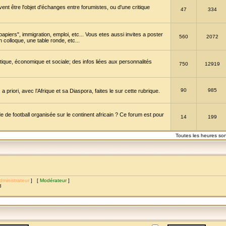
vent être l'objet d'échanges entre forumistes, ou d'une critique
47
334
papiers", immigration, emploi, etc... Vous etes aussi invites a poster
560
2072
 colloque, une table ronde, etc...
itique, économique et sociale; des infos liées aux personnalités
750
12919
90
985
a priori, avec l’Afrique et sa Diaspora, faites le sur cette rubrique.
de football organisée sur le continent africain ? Ce forum est pour
14
199
Toutes les heures so
dministrateur
] [
Modérateur
]
8