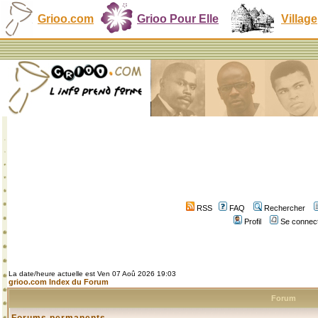
Grioo.com
Grioo Pour Elle
Village
RSS
FAQ
Rechercher
Profil
Se connect
La date/heure actuelle est Ven 07 Aoû 2026 19:03
grioo.com Index du Forum
Forum