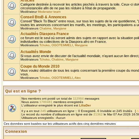
Articles
Catégorie destinée à recevoir les articles piochés à travers la toile. Ceux-ci doi
circonstanciée afin de ne pas les réduire à l'état de propagande.
Modérateur
Moderator team
Conseil BtoB & Annonces
Conseil "Black To Black" entre nous, sur tous les sujets de la vie quotidienne, "
toutes les annonces concernant les manifs, les meetings, les participations a un
Modérateurs
Chabine
,
Maryjane
Actualités Diaspora France
ce forum est le seul où seront admis des sujets en rapport avec la situation pol
individuelles ou collectives de la Diaspora afro en France.
Modérateurs
Tchoko
,
OGOTEMMELI
,
Maryjane
Actualités Monde
Si vous avez envie de discuter de l’actualité mondiale, n’ayant aucun lien direct, 
Modérateurs
Tchoko
,
Chabine
,
Maryjane
Coupe du Monde 2010
Vous voulez débattre de tous les sujets concernant la première coupe du monde 
vous.
Modérateurs
Tchoko
,
OGOTEMMELI
,
Alex
Qui est en ligne ?
Nos membres ont posté un total de
112984
messages
Nous avons
1780481
membres enregistrés
L'utilisateur enregistré le plus récent est
LiliaDer
Il y a en tout
245
utilisateurs en ligne :: 0 Enregistré, 0 Invisible et 245 Invités [
A
Le record du nombre d'utilisateurs en ligne est de
21362
le Mar 07 Avr 2026 16:5
Utilisateurs enregistrés : Aucun
Ces données sont basées sur les utilisateurs actifs des cinq dernières minutes
Connexion