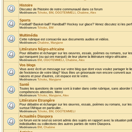
Histoire
Discutez de l'histoire de notre communauté dans ce forum
Modérateurs
Tchoko
,
BM
,
OGOTEMMELI
,
Chabine
,
Alex
Sports
Football? Basket-ball? Handball? Hockey sur glace? Venez discutez ici les perf
Modérateurs
Tchoko
,
BM
Multimédia
Cette rubrique est consacrée aux documents audios et vidéos.
Modérateurs
Chabine
,
Maryjane
Littérature Négro-africaine
Pour débattre et échanger sur les oeuvres, essais, poèmes ou romans, sur les
qui marquent (ou qui ont marqué) de leur plume la littérature négro-africaine .
Modérateurs
BM
,
OGOTEMMELI
,
Chabine
,
Alex
Vos blogs
Vous avez écrit un message sur votre blog que dont vous voulez partager le li
de l'existence de votre blog? Vous êtes un grioonaute non encore converti aux 
raisons et pour d'autres, cet espace est le votre.
Modérateurs
Tchoko
,
Maryjane
Santé
Toutes les questions de sante sont à traiter dans cette rubrique, sans aborder le
compétences attestées. Merci
Modérateurs
Tchoko
,
Maryjane
,
Alex
Littérature Etrangère
Pour débattre et échanger sur les œuvres, essais, poèmes ou romans, sur les
surtout l'Afrique en particulier...
Modérateurs
Tchoko
,
BM
,
OGOTEMMELI
Actualités Diaspora
ce forum est le seul où seront admis des sujets en rapport avec la situation pol
individuelles ou collectives des autres parties de notre Diaspora.
Modérateurs
BM
,
Chabine