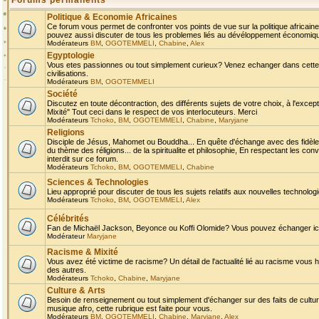
Forums permanents
Politique & Economie Africaines
Ce forum vous permet de confronter vos points de vue sur la politique africaine,
pouvez aussi discuter de tous les problemes liés au dévéloppement économique 
Modérateurs
BM
,
OGOTEMMELI
,
Chabine
,
Alex
Egyptologie
Vous etes passionnes ou tout simplement curieux? Venez echanger dans cette ru
civilisations.
Modérateurs
BM
,
OGOTEMMELI
Société
Discutez en toute décontraction, des différents sujets de votre choix, à l'exce
Mixité" Tout ceci dans le respect de vos interlocuteurs. Merci
Modérateurs
Tchoko
,
BM
,
OGOTEMMELI
,
Chabine
,
Maryjane
Religions
Disciple de Jésus, Mahomet ou Bouddha... En quête d'échange avec des fidèles
du thème des réligions... de la spiritualite et philosophie, En respectant les 
interdit sur ce forum.
Modérateurs
Tchoko
,
BM
,
OGOTEMMELI
,
Chabine
Sciences & Technologies
Lieu approprié pour discuter de tous les sujets relatifs aux nouvelles technolo
Modérateurs
Tchoko
,
BM
,
OGOTEMMELI
,
Alex
Célébrités
Fan de Michaël Jackson, Beyonce ou Koffi Olomide? Vous pouvez échanger ici l
Modérateur
Maryjane
Racisme & Mixité
Vous avez été victime de racisme? Un détail de l'actualité lié au racisme vous 
des autres.
Modérateurs
Tchoko
,
Chabine
,
Maryjane
Culture & Arts
Besoin de renseignement ou tout simplement d'échanger sur des faits de culture,
musique afro, cette rubrique est faite pour vous.
Modérateurs
BM
,
OGOTEMMELI
,
Chabine
,
Maryjane
,
Alex