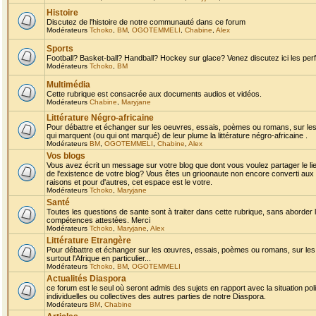
Histoire
Discutez de l'histoire de notre communauté dans ce forum
Modérateurs
Tchoko
,
BM
,
OGOTEMMELI
,
Chabine
,
Alex
Sports
Football? Basket-ball? Handball? Hockey sur glace? Venez discutez ici les perf
Modérateurs
Tchoko
,
BM
Multimédia
Cette rubrique est consacrée aux documents audios et vidéos.
Modérateurs
Chabine
,
Maryjane
Littérature Négro-africaine
Pour débattre et échanger sur les oeuvres, essais, poèmes ou romans, sur les
qui marquent (ou qui ont marqué) de leur plume la littérature négro-africaine .
Modérateurs
BM
,
OGOTEMMELI
,
Chabine
,
Alex
Vos blogs
Vous avez écrit un message sur votre blog que dont vous voulez partager le li
de l'existence de votre blog? Vous êtes un grioonaute non encore converti aux 
raisons et pour d'autres, cet espace est le votre.
Modérateurs
Tchoko
,
Maryjane
Santé
Toutes les questions de sante sont à traiter dans cette rubrique, sans aborder le
compétences attestées. Merci
Modérateurs
Tchoko
,
Maryjane
,
Alex
Littérature Etrangère
Pour débattre et échanger sur les œuvres, essais, poèmes ou romans, sur les
surtout l'Afrique en particulier...
Modérateurs
Tchoko
,
BM
,
OGOTEMMELI
Actualités Diaspora
ce forum est le seul où seront admis des sujets en rapport avec la situation pol
individuelles ou collectives des autres parties de notre Diaspora.
Modérateurs
BM
,
Chabine