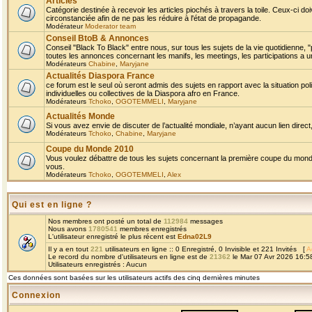
Articles
Catégorie destinée à recevoir les articles piochés à travers la toile. Ceux-ci doi
circonstanciée afin de ne pas les réduire à l'état de propagande.
Modérateur
Moderator team
Conseil BtoB & Annonces
Conseil "Black To Black" entre nous, sur tous les sujets de la vie quotidienne, "
toutes les annonces concernant les manifs, les meetings, les participations a un
Modérateurs
Chabine
,
Maryjane
Actualités Diaspora France
ce forum est le seul où seront admis des sujets en rapport avec la situation pol
individuelles ou collectives de la Diaspora afro en France.
Modérateurs
Tchoko
,
OGOTEMMELI
,
Maryjane
Actualités Monde
Si vous avez envie de discuter de l’actualité mondiale, n’ayant aucun lien direct, 
Modérateurs
Tchoko
,
Chabine
,
Maryjane
Coupe du Monde 2010
Vous voulez débattre de tous les sujets concernant la première coupe du monde 
vous.
Modérateurs
Tchoko
,
OGOTEMMELI
,
Alex
Qui est en ligne ?
Nos membres ont posté un total de
112984
messages
Nous avons
1780541
membres enregistrés
L'utilisateur enregistré le plus récent est
Edna02L9
Il y a en tout
221
utilisateurs en ligne :: 0 Enregistré, 0 Invisible et 221 Invités [
A
Le record du nombre d'utilisateurs en ligne est de
21362
le Mar 07 Avr 2026 16:5
Utilisateurs enregistrés : Aucun
Ces données sont basées sur les utilisateurs actifs des cinq dernières minutes
Connexion