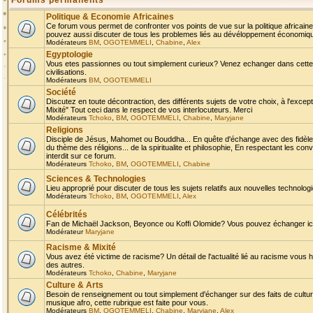
Forums permanents
Politique & Economie Africaines
Ce forum vous permet de confronter vos points de vue sur la politique africaine,
pouvez aussi discuter de tous les problemes liés au dévéloppement économique 
Modérateurs
BM
,
OGOTEMMELI
,
Chabine
,
Alex
Egyptologie
Vous etes passionnes ou tout simplement curieux? Venez echanger dans cette ru
civilisations.
Modérateurs
BM
,
OGOTEMMELI
Société
Discutez en toute décontraction, des différents sujets de votre choix, à l'exce
Mixité" Tout ceci dans le respect de vos interlocuteurs. Merci
Modérateurs
Tchoko
,
BM
,
OGOTEMMELI
,
Chabine
,
Maryjane
Religions
Disciple de Jésus, Mahomet ou Bouddha... En quête d'échange avec des fidèles
du thème des réligions... de la spiritualite et philosophie, En respectant les 
interdit sur ce forum.
Modérateurs
Tchoko
,
BM
,
OGOTEMMELI
,
Chabine
Sciences & Technologies
Lieu approprié pour discuter de tous les sujets relatifs aux nouvelles technolo
Modérateurs
Tchoko
,
BM
,
OGOTEMMELI
,
Alex
Célébrités
Fan de Michaël Jackson, Beyonce ou Koffi Olomide? Vous pouvez échanger ici l
Modérateur
Maryjane
Racisme & Mixité
Vous avez été victime de racisme? Un détail de l'actualité lié au racisme vous 
des autres.
Modérateurs
Tchoko
,
Chabine
,
Maryjane
Culture & Arts
Besoin de renseignement ou tout simplement d'échanger sur des faits de culture,
musique afro, cette rubrique est faite pour vous.
Modérateurs
BM
,
OGOTEMMELI
,
Chabine
,
Maryjane
,
Alex