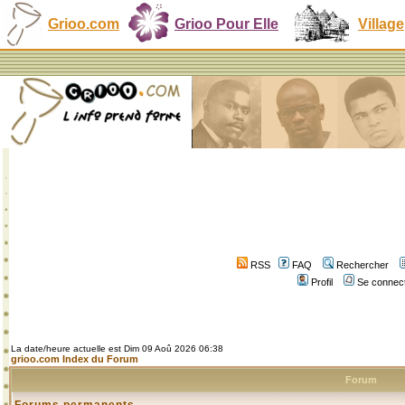
Grioo.com
Grioo Pour Elle
Village
RSS
FAQ
Rechercher
Profil
Se connect
La date/heure actuelle est Dim 09 Aoû 2026 06:38
grioo.com Index du Forum
Forum