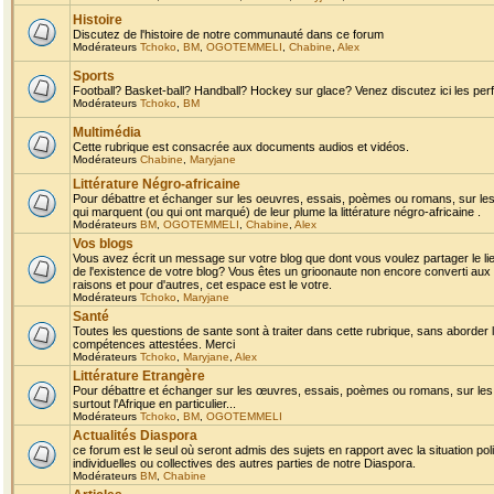
Histoire
Discutez de l'histoire de notre communauté dans ce forum
Modérateurs
Tchoko
,
BM
,
OGOTEMMELI
,
Chabine
,
Alex
Sports
Football? Basket-ball? Handball? Hockey sur glace? Venez discutez ici les perf
Modérateurs
Tchoko
,
BM
Multimédia
Cette rubrique est consacrée aux documents audios et vidéos.
Modérateurs
Chabine
,
Maryjane
Littérature Négro-africaine
Pour débattre et échanger sur les oeuvres, essais, poèmes ou romans, sur les
qui marquent (ou qui ont marqué) de leur plume la littérature négro-africaine .
Modérateurs
BM
,
OGOTEMMELI
,
Chabine
,
Alex
Vos blogs
Vous avez écrit un message sur votre blog que dont vous voulez partager le li
de l'existence de votre blog? Vous êtes un grioonaute non encore converti aux 
raisons et pour d'autres, cet espace est le votre.
Modérateurs
Tchoko
,
Maryjane
Santé
Toutes les questions de sante sont à traiter dans cette rubrique, sans aborder le
compétences attestées. Merci
Modérateurs
Tchoko
,
Maryjane
,
Alex
Littérature Etrangère
Pour débattre et échanger sur les œuvres, essais, poèmes ou romans, sur les
surtout l'Afrique en particulier...
Modérateurs
Tchoko
,
BM
,
OGOTEMMELI
Actualités Diaspora
ce forum est le seul où seront admis des sujets en rapport avec la situation pol
individuelles ou collectives des autres parties de notre Diaspora.
Modérateurs
BM
,
Chabine