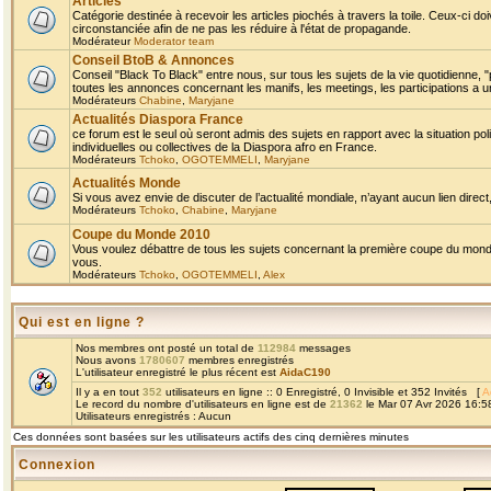
Articles
Catégorie destinée à recevoir les articles piochés à travers la toile. Ceux-ci doi
circonstanciée afin de ne pas les réduire à l'état de propagande.
Modérateur
Moderator team
Conseil BtoB & Annonces
Conseil "Black To Black" entre nous, sur tous les sujets de la vie quotidienne, "
toutes les annonces concernant les manifs, les meetings, les participations a un
Modérateurs
Chabine
,
Maryjane
Actualités Diaspora France
ce forum est le seul où seront admis des sujets en rapport avec la situation pol
individuelles ou collectives de la Diaspora afro en France.
Modérateurs
Tchoko
,
OGOTEMMELI
,
Maryjane
Actualités Monde
Si vous avez envie de discuter de l’actualité mondiale, n’ayant aucun lien direct, 
Modérateurs
Tchoko
,
Chabine
,
Maryjane
Coupe du Monde 2010
Vous voulez débattre de tous les sujets concernant la première coupe du monde 
vous.
Modérateurs
Tchoko
,
OGOTEMMELI
,
Alex
Qui est en ligne ?
Nos membres ont posté un total de
112984
messages
Nous avons
1780607
membres enregistrés
L'utilisateur enregistré le plus récent est
AidaC190
Il y a en tout
352
utilisateurs en ligne :: 0 Enregistré, 0 Invisible et 352 Invités [
A
Le record du nombre d'utilisateurs en ligne est de
21362
le Mar 07 Avr 2026 16:5
Utilisateurs enregistrés : Aucun
Ces données sont basées sur les utilisateurs actifs des cinq dernières minutes
Connexion