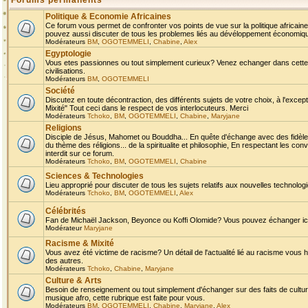
Forums permanents
Politique & Economie Africaines
Ce forum vous permet de confronter vos points de vue sur la politique africaine,
pouvez aussi discuter de tous les problemes liés au dévéloppement économique 
Modérateurs
BM
,
OGOTEMMELI
,
Chabine
,
Alex
Egyptologie
Vous etes passionnes ou tout simplement curieux? Venez echanger dans cette ru
civilisations.
Modérateurs
BM
,
OGOTEMMELI
Société
Discutez en toute décontraction, des différents sujets de votre choix, à l'exce
Mixité" Tout ceci dans le respect de vos interlocuteurs. Merci
Modérateurs
Tchoko
,
BM
,
OGOTEMMELI
,
Chabine
,
Maryjane
Religions
Disciple de Jésus, Mahomet ou Bouddha... En quête d'échange avec des fidèles
du thème des réligions... de la spiritualite et philosophie, En respectant les 
interdit sur ce forum.
Modérateurs
Tchoko
,
BM
,
OGOTEMMELI
,
Chabine
Sciences & Technologies
Lieu approprié pour discuter de tous les sujets relatifs aux nouvelles technolo
Modérateurs
Tchoko
,
BM
,
OGOTEMMELI
,
Alex
Célébrités
Fan de Michaël Jackson, Beyonce ou Koffi Olomide? Vous pouvez échanger ici l
Modérateur
Maryjane
Racisme & Mixité
Vous avez été victime de racisme? Un détail de l'actualité lié au racisme vous 
des autres.
Modérateurs
Tchoko
,
Chabine
,
Maryjane
Culture & Arts
Besoin de renseignement ou tout simplement d'échanger sur des faits de culture,
musique afro, cette rubrique est faite pour vous.
Modérateurs
BM
,
OGOTEMMELI
,
Chabine
,
Maryjane
,
Alex