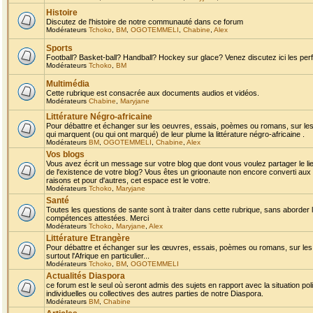
Histoire
Discutez de l'histoire de notre communauté dans ce forum
Modérateurs
Tchoko
,
BM
,
OGOTEMMELI
,
Chabine
,
Alex
Sports
Football? Basket-ball? Handball? Hockey sur glace? Venez discutez ici les perf
Modérateurs
Tchoko
,
BM
Multimédia
Cette rubrique est consacrée aux documents audios et vidéos.
Modérateurs
Chabine
,
Maryjane
Littérature Négro-africaine
Pour débattre et échanger sur les oeuvres, essais, poèmes ou romans, sur les
qui marquent (ou qui ont marqué) de leur plume la littérature négro-africaine .
Modérateurs
BM
,
OGOTEMMELI
,
Chabine
,
Alex
Vos blogs
Vous avez écrit un message sur votre blog que dont vous voulez partager le li
de l'existence de votre blog? Vous êtes un grioonaute non encore converti aux 
raisons et pour d'autres, cet espace est le votre.
Modérateurs
Tchoko
,
Maryjane
Santé
Toutes les questions de sante sont à traiter dans cette rubrique, sans aborder le
compétences attestées. Merci
Modérateurs
Tchoko
,
Maryjane
,
Alex
Littérature Etrangère
Pour débattre et échanger sur les œuvres, essais, poèmes ou romans, sur les
surtout l'Afrique en particulier...
Modérateurs
Tchoko
,
BM
,
OGOTEMMELI
Actualités Diaspora
ce forum est le seul où seront admis des sujets en rapport avec la situation pol
individuelles ou collectives des autres parties de notre Diaspora.
Modérateurs
BM
,
Chabine