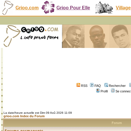
Grioo.com
Grioo Pour Elle
Village
RSS
FAQ
Rechercher
Profil
Se connect
La date/heure actuelle est Dim 09 Aoû 2026 11:09
grioo.com Index du Forum
Forum