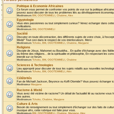
Forums permanents
Politique & Economie Africaines
Ce forum vous permet de confronter vos points de vue sur la politique africaine,
pouvez aussi discuter de tous les problemes liés au dévéloppement économique 
Modérateurs
BM
,
OGOTEMMELI
,
Chabine
,
Alex
Egyptologie
Vous etes passionnes ou tout simplement curieux? Venez echanger dans cette ru
civilisations.
Modérateurs
BM
,
OGOTEMMELI
Société
Discutez en toute décontraction, des différents sujets de votre choix, à l'exce
Mixité" Tout ceci dans le respect de vos interlocuteurs. Merci
Modérateurs
Tchoko
,
BM
,
OGOTEMMELI
,
Chabine
,
Maryjane
Religions
Disciple de Jésus, Mahomet ou Bouddha... En quête d'échange avec des fidèles
du thème des réligions... de la spiritualite et philosophie, En respectant les 
interdit sur ce forum.
Modérateurs
Tchoko
,
BM
,
OGOTEMMELI
,
Chabine
Sciences & Technologies
Lieu approprié pour discuter de tous les sujets relatifs aux nouvelles technolo
Modérateurs
Tchoko
,
BM
,
OGOTEMMELI
,
Alex
Célébrités
Fan de Michaël Jackson, Beyonce ou Koffi Olomide? Vous pouvez échanger ici l
Modérateur
Maryjane
Racisme & Mixité
Vous avez été victime de racisme? Un détail de l'actualité lié au racisme vous 
des autres.
Modérateurs
Tchoko
,
Chabine
,
Maryjane
Culture & Arts
Besoin de renseignement ou tout simplement d'échanger sur des faits de culture,
musique afro, cette rubrique est faite pour vous.
Modérateurs
BM
,
OGOTEMMELI
,
Chabine
,
Maryjane
,
Alex