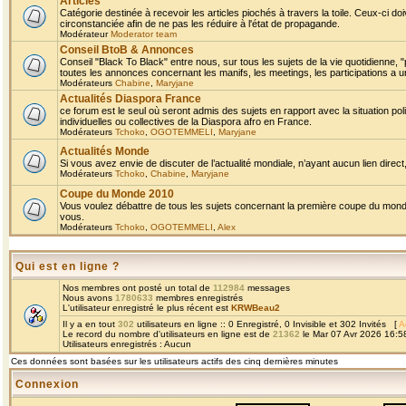
Articles
Catégorie destinée à recevoir les articles piochés à travers la toile. Ceux-ci doi
circonstanciée afin de ne pas les réduire à l'état de propagande.
Modérateur
Moderator team
Conseil BtoB & Annonces
Conseil "Black To Black" entre nous, sur tous les sujets de la vie quotidienne, "
toutes les annonces concernant les manifs, les meetings, les participations a un
Modérateurs
Chabine
,
Maryjane
Actualités Diaspora France
ce forum est le seul où seront admis des sujets en rapport avec la situation pol
individuelles ou collectives de la Diaspora afro en France.
Modérateurs
Tchoko
,
OGOTEMMELI
,
Maryjane
Actualités Monde
Si vous avez envie de discuter de l’actualité mondiale, n’ayant aucun lien direct, 
Modérateurs
Tchoko
,
Chabine
,
Maryjane
Coupe du Monde 2010
Vous voulez débattre de tous les sujets concernant la première coupe du monde 
vous.
Modérateurs
Tchoko
,
OGOTEMMELI
,
Alex
Qui est en ligne ?
Nos membres ont posté un total de
112984
messages
Nous avons
1780633
membres enregistrés
L'utilisateur enregistré le plus récent est
KRWBeau2
Il y a en tout
302
utilisateurs en ligne :: 0 Enregistré, 0 Invisible et 302 Invités [
A
Le record du nombre d'utilisateurs en ligne est de
21362
le Mar 07 Avr 2026 16:5
Utilisateurs enregistrés : Aucun
Ces données sont basées sur les utilisateurs actifs des cinq dernières minutes
Connexion